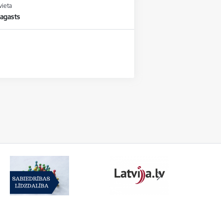
vieta
agasts