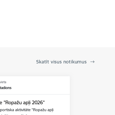
Skatīt visus notikumus
vieta
tadions
te "Ropažu apļi 2026"
ortiska aktivitāte "Ropažu apļi