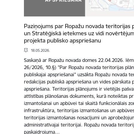
Paziņojums par Ropažu novada teritorijas 
un Stratēģiskā ietekmes uz vidi novērtēju
projekta publisko apspriešanu
18.05.2026.
Saskaņā ar Ropažu novada domes 22.04.2026. lēmu
26/2026, 10.§) "Par Ropažu novada teritorijas plā
publiskajai apspriešanai" uzsākta Ropažu novada ter
redakcijas publiskā apspriešana un vides pārskata 
apspriešana. Teritorijas plānojums ir vietējās pašval
attīstības plānošanas dokuments, kurā noteiktas pra
izmantošanai un apbūvei tai skaitā funkcionālais z
infrastruktūra, teritorijas izmantošanas un apbūves 
teritorijas izmantošanas nosacījumi un aprobežoju
administratīvajai teritorijai. Ropažu novada teritori
paskaidrojuma…