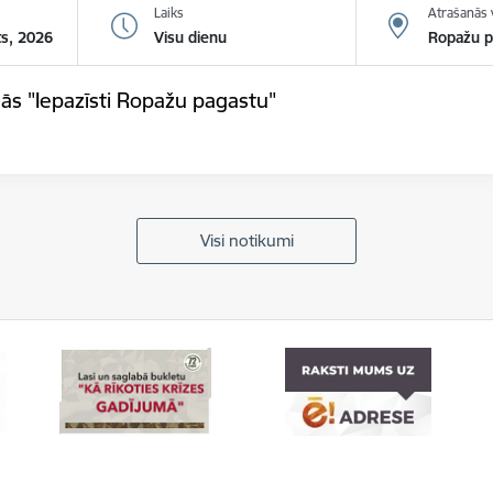
Laiks
Atrašanās 
ts, 2026
Visu dienu
Ropažu p
ās "Iepazīsti Ropažu pagastu"
Visi notikumi