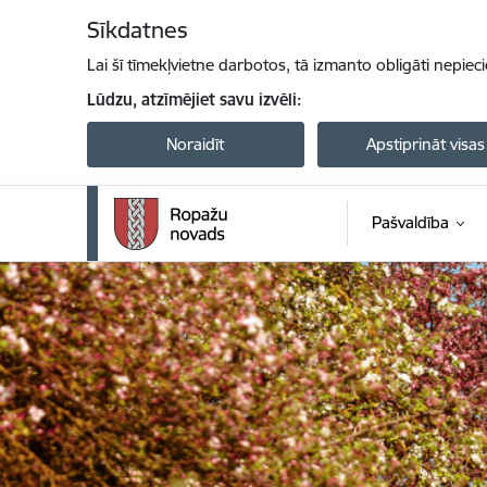
Pāriet uz lapas saturu
Sīkdatnes
Lai šī tīmekļvietne darbotos, tā izmanto obligāti nepiec
Lūdzu, atzīmējiet savu izvēli:
Noraidīt
Apstiprināt visas
Pašvaldība
Ropažu novada pašvaldība