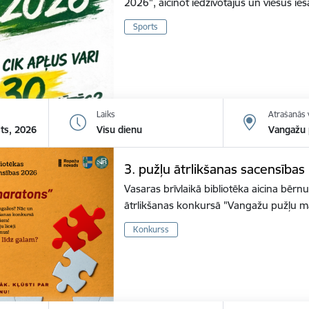
2026", aicinot iedzīvotājus un viesus ies
Sports
Laiks
Atrašanās 
sts, 2026
Visu dienu
Vangažu p
3. pužļu ātrlikšanas sacensība
Vasaras brīvlaikā bibliotēka aicina bērnu
ātrlikšanas konkursā "Vangažu pužļu m
Konkurss