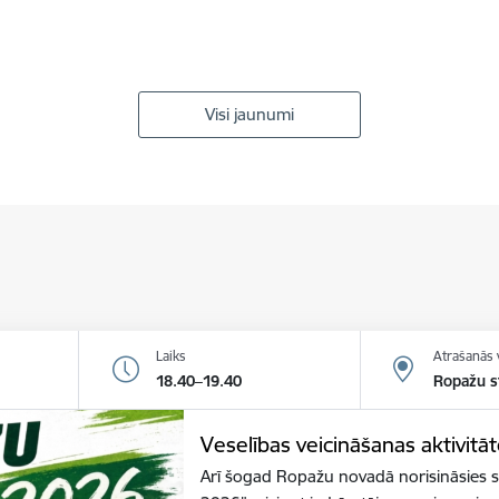
Visi jaunumi
Laiks
Atrašanās 
18.40–19.40
Ropažu s
Veselības veicināšanas aktivitā
Arī šogad Ropažu novadā norisināsies sp