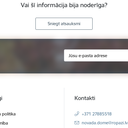
Vai šī informācija bija noderīga?
Sniegt atsauksmi
i
Kontakti
 politika
+371 27885518
E-pasts:
novada.dome@ropazi.lv
mība