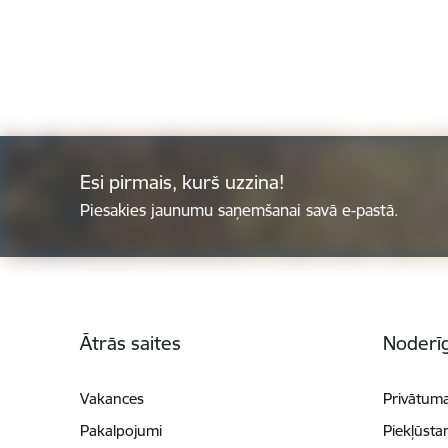
Esi pirmais, kurš uzzina!
Piesakies jaunumu saņemšanai savā e-pastā.
Kājene
Ātrās saites
Noderīg
Vakances
Privātuma
Pakalpojumi
Piekļūsta