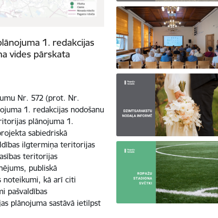
plānojuma 1. redakcijas
ma vides pārskata
mu Nr. 572 (prot. Nr.
nojuma 1. redakcijas nodošanu
itorijas plānojuma 1.
projekta sabiedriskā
dības ilgtermiņa teritorijas
sības teritorijas
onējums, publiskā
noteikumi, kā arī citi
mi pašvaldības
jas plānojuma sastāvā ietilpst