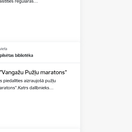
aistīties regulārās…
vieta
ilsētas bibliotēka
s "Vangažu Pužļu maratons"
s piedalīties aizraujošā pužļu
aratons".Katrs dalībnieks…