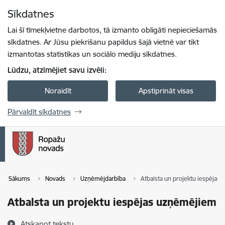
Pāriet uz lapas saturu
Sīkdatnes
Spied
lai meklētu
Enter
Lai šī tīmekļvietne darbotos, tā izmanto obligāti nepieciešamās
sīkdatnes. Ar Jūsu piekrišanu papildus šajā vietnē var tikt
izmantotas statistikas un sociālo mediju sīkdatnes.
Lūdzu, atzīmējiet savu izvēli:
Noraidīt
Apstiprināt visas
Pārvaldīt sīkdatnes
Sākums
Novads
Uzņēmējdarbība
Atbalsta un projektu iespējas
Atbalsta un projektu iespējas uzņēmējiem
Atskaņot tekstu