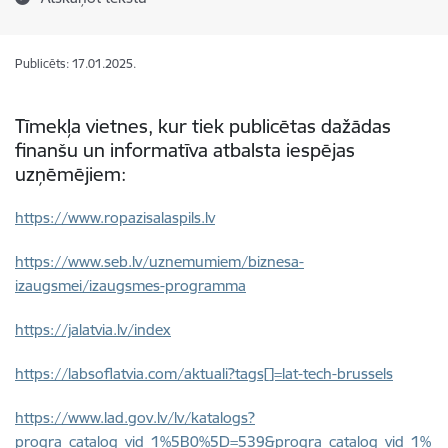
Publicēts: 17.01.2025.
Tīmekļa vietnes, kur tiek publicētas dažādas
finanšu un informatīva atbalsta iespējas
uzņēmējiem:
https://www.ropazisalaspils.lv
https://www.seb.lv/uznemumiem/biznesa-
izaugsmei/izaugsmes-programma
https://jalatvia.lv/index
https://labsoflatvia.com/aktuali?tags[]=lat-tech-brussels
https://www.lad.gov.lv/lv/katalogs?
progra_catalog_vid_1%5B0%5D=539&progra_catalog_vid_1%