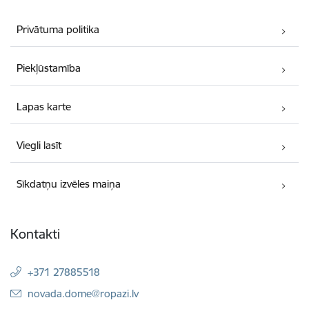
Privātuma politika
Piekļūstamība
Lapas karte
Viegli lasīt
Sīkdatņu izvēles maiņa
Kontakti
+371 27885518
E-pasts:
novada.dome@ropazi.lv