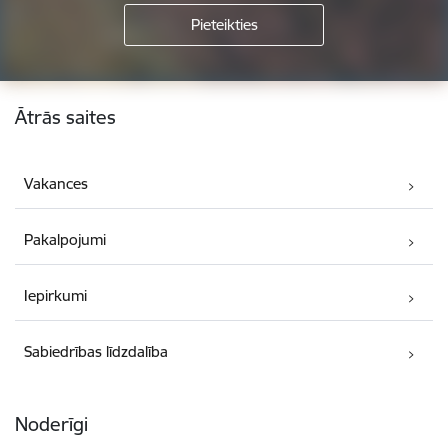
Kājene
Ātrās saites
Vakances
Pakalpojumi
Iepirkumi
Sabiedrības līdzdalība
Noderīgi