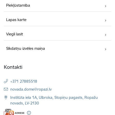
Piekļūstamība
Lapas karte
Viegli lasīt
Sīkdatņu izvēles maiņa
Kontakti
+371 27885518
E-pasts:
novada.dome@ropazi.lv
Institūta iela 1A, Ulbroka, Stopiņu pagasts, Ropažu
novads, LV-2130