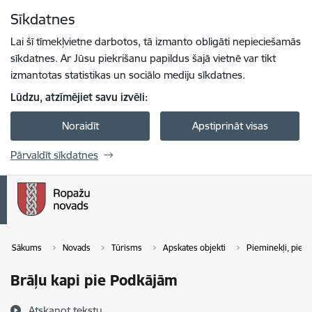
Pāriet uz lapas saturu
Sīkdatnes
Spied
lai meklētu
Enter
Lai šī tīmekļvietne darbotos, tā izmanto obligāti nepieciešamās
sīkdatnes. Ar Jūsu piekrišanu papildus šajā vietnē var tikt
izmantotas statistikas un sociālo mediju sīkdatnes.
Lūdzu, atzīmējiet savu izvēli:
Noraidīt
Apstiprināt visas
Pārvaldīt sīkdatnes
Sākums
Novads
Tūrisms
Apskates objekti
Pieminekļi, piemi
Brāļu kapi pie Podkājām
Atskaņot tekstu