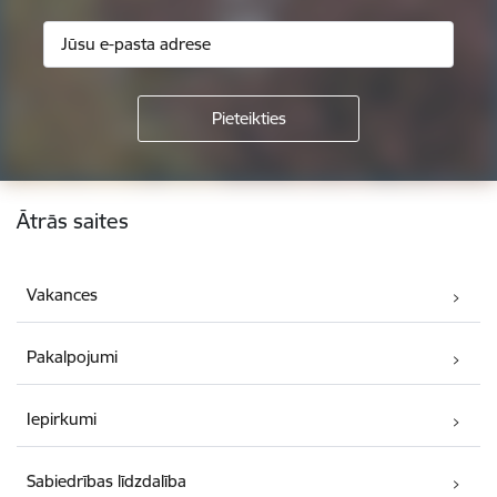
Kājene
Ātrās saites
Vakances
Pakalpojumi
Iepirkumi
Sabiedrības līdzdalība