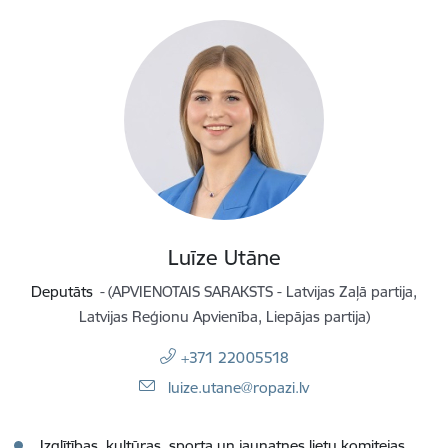
Luīze Utāne
Deputāts
(APVIENOTAIS SARAKSTS - Latvijas Zaļā partija,
Latvijas Reģionu Apvienība, Liepājas partija)
+371 22005518
E-pasts:
luize.utane@ropazi.lv
Izglītības, kultūras, sporta un jaunatnes lietu komitejas