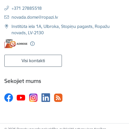
+371 27885518
E-pasts:
novada.dome@ropazi.lv
Institūta iela 1A, Ulbroka, Stopiņu pagasts, Ropažu
novads, LV-2130
Visi kontakti
Sekojiet mums