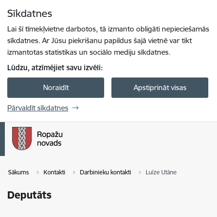
Pāriet uz lapas saturu
Sīkdatnes
Spied
lai meklētu
Enter
Lai šī tīmekļvietne darbotos, tā izmanto obligāti nepieciešamās
sīkdatnes. Ar Jūsu piekrišanu papildus šajā vietnē var tikt
izmantotas statistikas un sociālo mediju sīkdatnes.
Lūdzu, atzīmējiet savu izvēli:
Noraidīt
Apstiprināt visas
Pārvaldīt sīkdatnes
Sākums
Kontakti
Darbinieku kontakti
Luīze Utāne
Deputāts