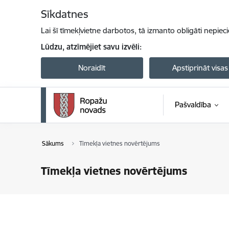
Pāriet uz lapas saturu
Sīkdatnes
Lai šī tīmekļvietne darbotos, tā izmanto obligāti nepiec
Lūdzu, atzīmējiet savu izvēli:
Noraidīt
Apstiprināt visas
Pašvaldība
Sākums
Tīmekļa vietnes novērtējums
Tīmekļa vietnes novērtējums