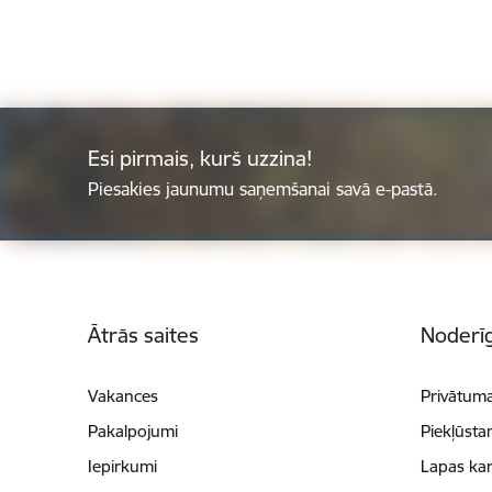
Esi pirmais, kurš uzzina!
Piesakies jaunumu saņemšanai savā e-pastā.
Kājene
Ātrās saites
Noderīg
Vakances
Privātuma
Pakalpojumi
Piekļūsta
Iepirkumi
Lapas kar