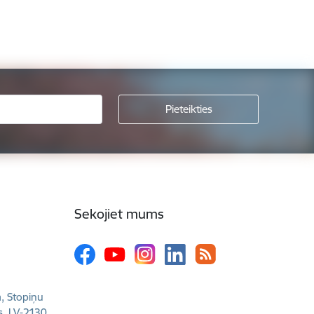
Sekojiet mums
a, Stopiņu
s, LV-2130