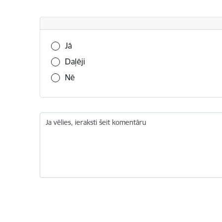
Vai šī informācija bija noderīga?
Jā
Daļēji
Nē
Ja vēlies, ieraksti šeit komentāru