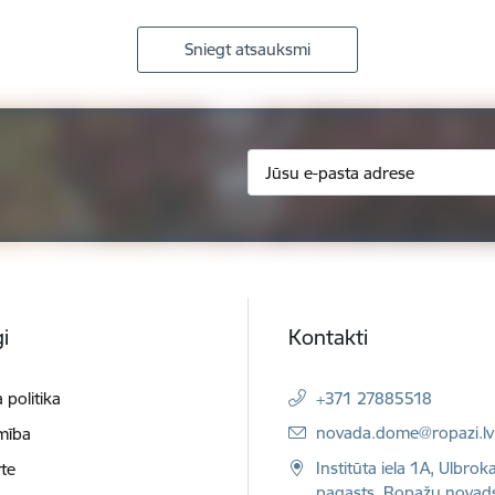
Sniegt atsauksmi
i
Kontakti
 politika
+371 27885518
E-pasts:
novada.dome@ropazi.lv
mība
Institūta iela 1A, Ulbrok
te
pagasts, Ropažu novad