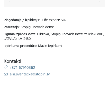
Piegādātājs / izpildītājs:
'Life expert' SIA
Pasūtītājs
Stopiņu novada dome
Līguma izpildes vieta
Ulbroka, Stopiņu novads Institūta iela (LV00,
LATVIJA), LV-2130
Iepirkuma procedūra
Mazie iepirkumi
Kontakti
+371 67910562
E-pasts:
aija.sventecka@stopini.lv