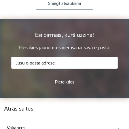
Sniegt atsauksmi
Esi pirmais, kurš uzzina!
Piesakies jaunumu saņemšanai savā e-pastā.
Kājene
Ātrās saites
Vakances