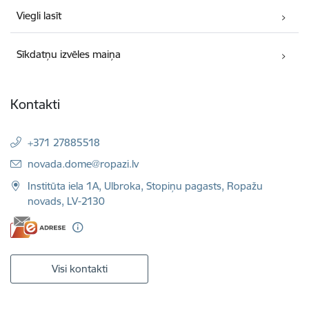
Viegli lasīt
Sīkdatņu izvēles maiņa
Kontakti
+371 27885518
E-pasts:
novada.dome@ropazi.lv
Institūta iela 1A, Ulbroka, Stopiņu pagasts, Ropažu
novads, LV-2130
Visi kontakti