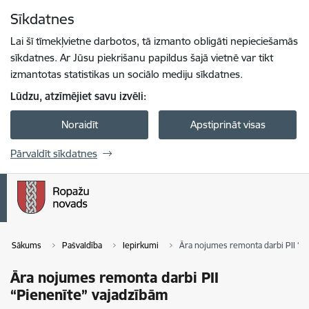
Pāriet uz lapas saturu
Sīkdatnes
Spied
lai meklētu
Enter
Lai šī tīmekļvietne darbotos, tā izmanto obligāti nepieciešamās
sīkdatnes. Ar Jūsu piekrišanu papildus šajā vietnē var tikt
izmantotas statistikas un sociālo mediju sīkdatnes.
Lūdzu, atzīmējiet savu izvēli:
Noraidīt
Apstiprināt visas
Pārvaldīt sīkdatnes
Sākums
Pašvaldība
Iepirkumi
Āra nojumes remonta darbi PII “P
Āra nojumes remonta darbi PII
“Pienenīte” vajadzībām