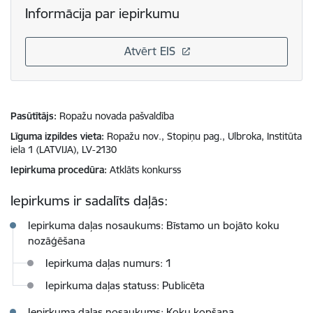
Informācija par iepirkumu
Atvērt EIS
Pasūtītājs
Ropažu novada pašvaldība
Līguma izpildes vieta
Ropažu nov., Stopiņu pag., Ulbroka, Institūta
iela 1 (LATVIJA), LV-2130
Iepirkuma procedūra
Atklāts konkurss
Iepirkums ir sadalīts daļās:
Iepirkuma daļas nosaukums: Bīstamo un bojāto koku
nozāģēšana
Iepirkuma daļas numurs: 1
Iepirkuma daļas statuss: Publicēta
Iepirkuma daļas nosaukums: Koku kopšana