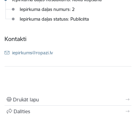
Iepirkuma daļas numurs: 2
Iepirkuma daļas statuss: Publicēta
Kontakti
E-pasts:
iepirkums@ropazi.lv
Drukāt lapu
Dalīties