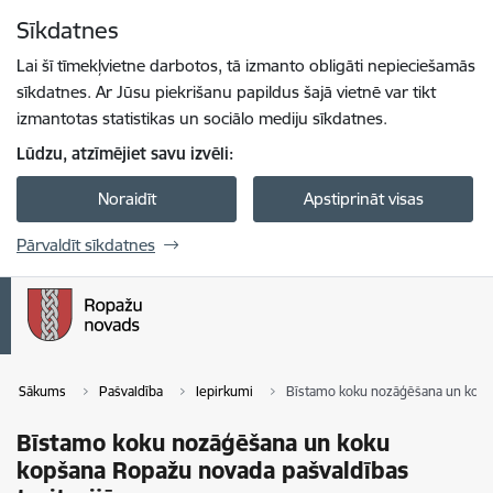
Pāriet uz lapas saturu
Sīkdatnes
Spied
lai meklētu
Enter
Lai šī tīmekļvietne darbotos, tā izmanto obligāti nepieciešamās
sīkdatnes. Ar Jūsu piekrišanu papildus šajā vietnē var tikt
izmantotas statistikas un sociālo mediju sīkdatnes.
Lūdzu, atzīmējiet savu izvēli:
Noraidīt
Apstiprināt visas
Pārvaldīt sīkdatnes
Sākums
Pašvaldība
Iepirkumi
Bīstamo koku nozāģēšana un koku 
Bīstamo koku nozāģēšana un koku
kopšana Ropažu novada pašvaldības