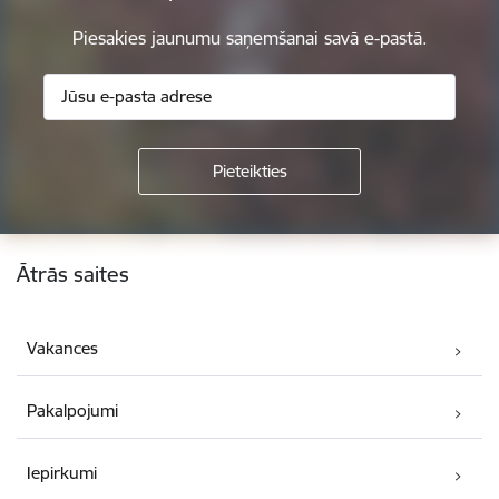
Piesakies jaunumu saņemšanai savā e-pastā.
Kājene
Ātrās saites
Vakances
Pakalpojumi
Iepirkumi