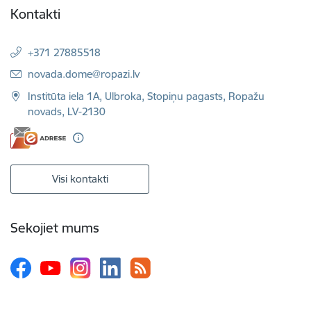
Kontakti
+371 27885518
E-pasts:
novada.dome@ropazi.lv
Institūta iela 1A, Ulbroka, Stopiņu pagasts, Ropažu
novads, LV-2130
Visi kontakti
Sekojiet mums