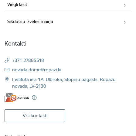
Viegli lasīt
Sīkdatņu izvēles maiņa
Kontakti
+371 27885518
E-pasts:
novada.dome@ropazi.lv
Institūta iela 1A, Ulbroka, Stopiņu pagasts, Ropažu
novads, LV-2130
Visi kontakti