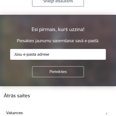
Sniegt atsauksmi
Esi pirmais, kurš uzzina!
Piesakies jaunumu saņemšanai savā e-pastā.
Kājene
Ātrās saites
Vakances