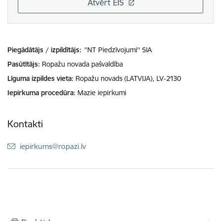
Atvērt EIS
Piegādātājs / izpildītājs:
''NT Piedzīvojumi'' SIA
Pasūtītājs
Ropažu novada pašvaldība
Līguma izpildes vieta
Ropažu novads (LATVIJA), LV-2130
Iepirkuma procedūra
Mazie iepirkumi
Kontakti
E-pasts:
iepirkums@ropazi.lv