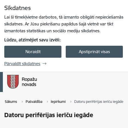
Pāriet uz lapas saturu
Sīkdatnes
Spied
lai meklētu
Enter
Lai šī tīmekļvietne darbotos, tā izmanto obligāti nepieciešamās
sīkdatnes. Ar Jūsu piekrišanu papildus šajā vietnē var tikt
izmantotas statistikas un sociālo mediju sīkdatnes.
Lūdzu, atzīmējiet savu izvēli:
Noraidīt
Apstiprināt visas
Pārvaldīt sīkdatnes
Sākums
Pašvaldība
Iepirkumi
Datoru perifērijas ierīču iegāde
Datoru perifērijas ierīču iegāde