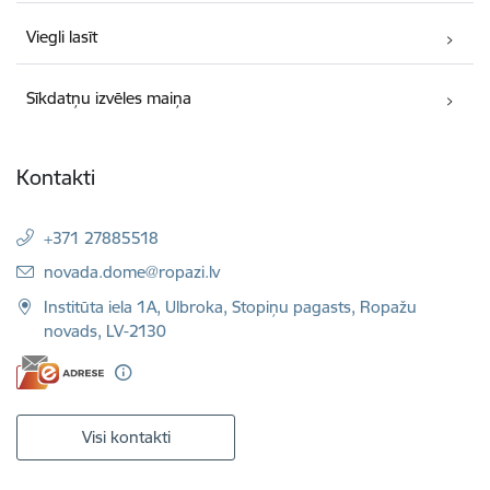
Viegli lasīt
Sīkdatņu izvēles maiņa
Kontakti
+371 27885518
E-pasts:
novada.dome@ropazi.lv
Institūta iela 1A, Ulbroka, Stopiņu pagasts, Ropažu
novads, LV-2130
Visi kontakti