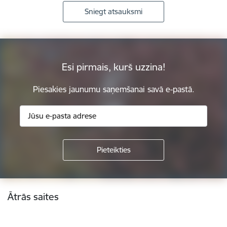
Sniegt atsauksmi
Esi pirmais, kurš uzzina!
Piesakies jaunumu saņemšanai savā e-pastā.
Kājene
Ātrās saites