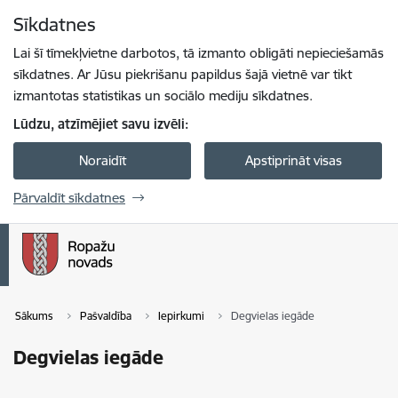
Pāriet uz lapas saturu
Sīkdatnes
Spied
lai meklētu
Enter
Lai šī tīmekļvietne darbotos, tā izmanto obligāti nepieciešamās
sīkdatnes. Ar Jūsu piekrišanu papildus šajā vietnē var tikt
izmantotas statistikas un sociālo mediju sīkdatnes.
Lūdzu, atzīmējiet savu izvēli:
Noraidīt
Apstiprināt visas
Pārvaldīt sīkdatnes
Sākums
Pašvaldība
Iepirkumi
Degvielas iegāde
Degvielas iegāde