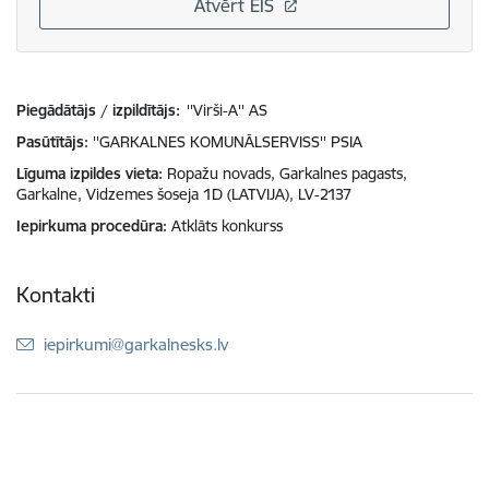
Atvērt EIS
Piegādātājs / izpildītājs:
''Virši-A'' AS
Pasūtītājs
''GARKALNES KOMUNĀLSERVISS'' PSIA
Līguma izpildes vieta
Ropažu novads, Garkalnes pagasts,
Garkalne, Vidzemes šoseja 1D (LATVIJA), LV-2137
Iepirkuma procedūra
Atklāts konkurss
Kontakti
E-pasts:
iepirkumi@garkalnesks.lv