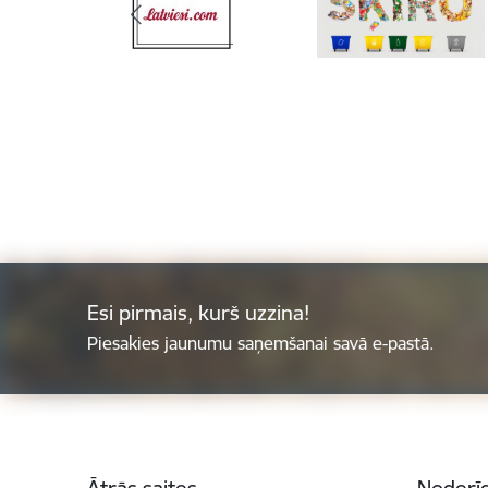
Esi pirmais, kurš uzzina!
Piesakies jaunumu saņemšanai savā e-pastā.
Kājene
Ātrās saites
Noderīg