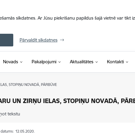
iešamās sīkdatnes. Ar Jūsu piekrišanu papildus šajā vietnē var tikt i
Pārvaldīt sīkdatnes
Novads
Pakalpojumi
Aktualitātes
Kontakti
ELAS, STOPIŅU NOVADĀ, PĀRBŪVE
ARU UN ZIRŅU IELAS, STOPIŅU NOVADĀ, PĀ
ņot tekstu
s datums:
12.05.2020.