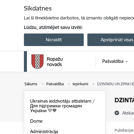
Pāriet uz lapas saturu
Sīkdatnes
Lai šī tīmekļvietne darbotos, tā izmanto obligāti nepiec
Lūdzu, atzīmējiet savu izvēli:
Noraidīt
Apstiprināt visas
Pašvaldība
Sākums
Pašvaldība
Iepirkumi
DZINTARU UN ZIRŅU I
DZINT
Ukrainas iedzīvotāju atbalstam /
Для підтримки громадян
України 💛💙
Atska
Dome
Publikācija
Administrācija