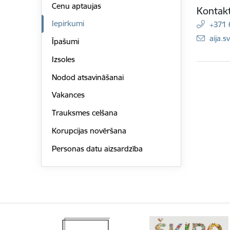
Cenu aptaujas
Kontakt
Iepirkumi
+371
E-pas
aija.s
Īpašumi
Izsoles
Nodod atsavināšanai
Vakances
Trauksmes celšana
Korupcijas novēršana
Personas datu aizsardzība