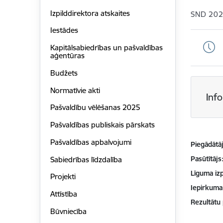
Izpilddirektora atskaites
SND 202
Iestādes
Kapitālsabiedrības un pašvaldības
aģentūras
Budžets
Normatīvie akti
Inf
Pašvaldību vēlēšanas 2025
Pašvaldības publiskais pārskats
Pašvaldības apbalvojumi
Piegādātājs
Pasūtītājs
Sabiedrības līdzdalība
Līguma izp
Projekti
Iepirkuma
Attīstība
Rezultātu
Būvniecība