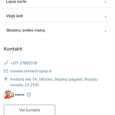
Lapas karte
Viegli lasīt
Sīkdatņu izvēles maiņa
Kontakti
+371 27885518
E-pasts:
novada.dome@ropazi.lv
Institūta iela 1A, Ulbroka, Stopiņu pagasts, Ropažu
novads, LV-2130
Visi kontakti