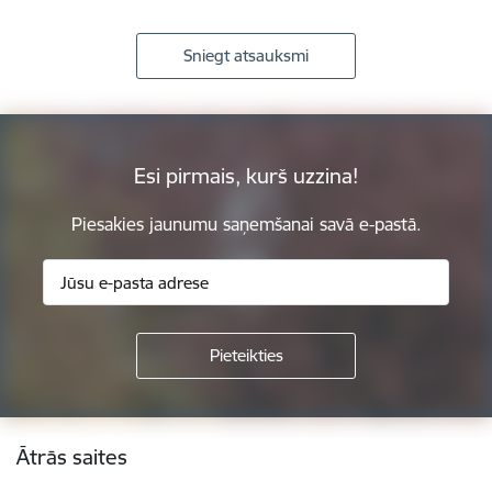
Sniegt atsauksmi
Esi pirmais, kurš uzzina!
Piesakies jaunumu saņemšanai savā e-pastā.
Kājene
Ātrās saites