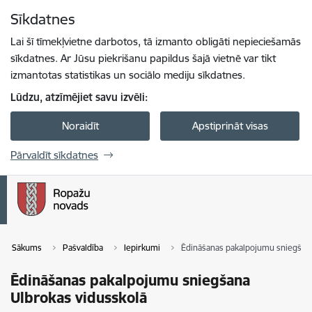
Pāriet uz lapas saturu
Sīkdatnes
Spied
lai meklētu
Enter
Lai šī tīmekļvietne darbotos, tā izmanto obligāti nepieciešamās
sīkdatnes. Ar Jūsu piekrišanu papildus šajā vietnē var tikt
izmantotas statistikas un sociālo mediju sīkdatnes.
Lūdzu, atzīmējiet savu izvēli:
Noraidīt
Apstiprināt visas
Pārvaldīt sīkdatnes
Sākums
Pašvaldība
Iepirkumi
Ēdināšanas pakalpojumu sniegšana
Ēdināšanas pakalpojumu sniegšana
Ulbrokas vidusskolā