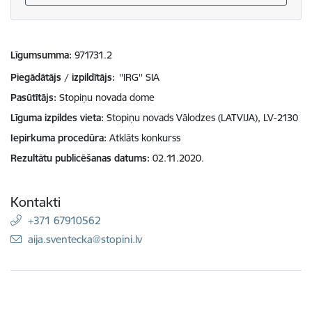
Līgumsumma
971731.2
Piegādātājs / izpildītājs:
''IRG'' SIA
Pasūtītājs
Stopiņu novada dome
Līguma izpildes vieta
Stopiņu novads Vālodzes (LATVIJA), LV-2130
Iepirkuma procedūra
Atklāts konkurss
Rezultātu publicēšanas datums
02.11.2020.
Kontakti
+371 67910562
E-pasts:
aija.sventecka@stopini.lv