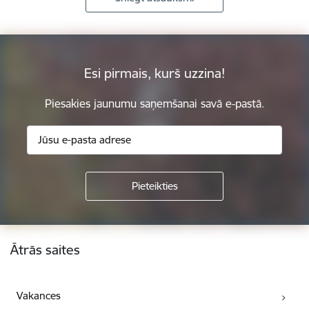
Esi pirmais, kurš uzzina!
Piesakies jaunumu saņemšanai savā e-pastā.
Kājene
Ātrās saites
Vakances