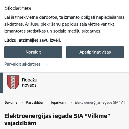
Pāriet uz lapas saturu
Sīkdatnes
Spied
lai meklētu
Enter
Lai šī tīmekļvietne darbotos, tā izmanto obligāti nepieciešamās
sīkdatnes. Ar Jūsu piekrišanu papildus šajā vietnē var tikt
izmantotas statistikas un sociālo mediju sīkdatnes.
Lūdzu, atzīmējiet savu izvēli:
Noraidīt
Apstiprināt visas
Pārvaldīt sīkdatnes
Sākums
Pašvaldība
Iepirkumi
Elektroenerģijas iegāde SIA “Vilk
Elektroenerģijas iegāde SIA “Vilkme”
vajadzībām