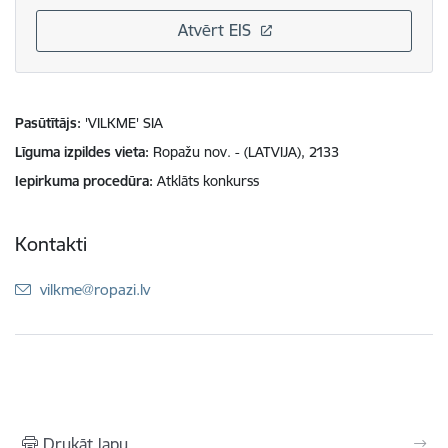
Atvērt EIS
Pasūtītājs
'VILKME' SIA
Līguma izpildes vieta
Ropažu nov. - (LATVIJA), 2133
Iepirkuma procedūra
Atklāts konkurss
Kontakti
E-pasts:
vilkme@ropazi.lv
Drukāt lapu