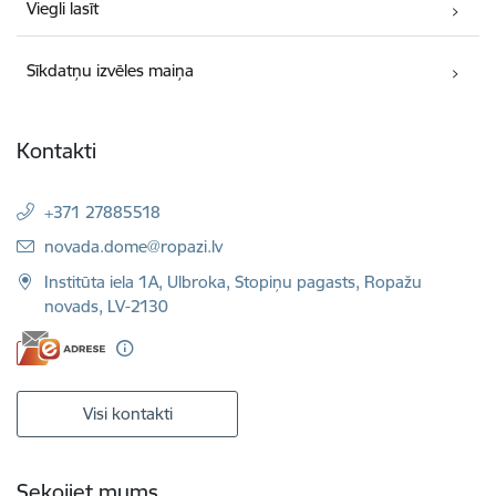
Viegli lasīt
Sīkdatņu izvēles maiņa
Kontakti
+371 27885518
E-pasts:
novada.dome@ropazi.lv
Institūta iela 1A, Ulbroka, Stopiņu pagasts, Ropažu
novads, LV-2130
Visi kontakti
Sekojiet mums