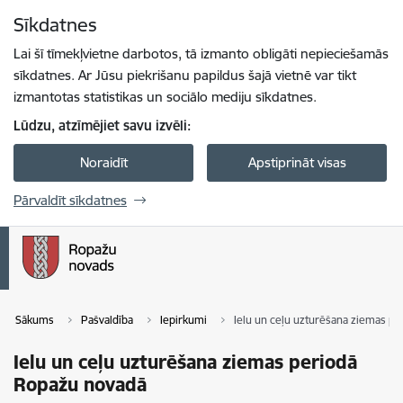
Pāriet uz lapas saturu
Sīkdatnes
Spied
lai meklētu
Enter
Lai šī tīmekļvietne darbotos, tā izmanto obligāti nepieciešamās
sīkdatnes. Ar Jūsu piekrišanu papildus šajā vietnē var tikt
izmantotas statistikas un sociālo mediju sīkdatnes.
Lūdzu, atzīmējiet savu izvēli:
Noraidīt
Apstiprināt visas
Pārvaldīt sīkdatnes
Sākums
Pašvaldība
Iepirkumi
Ielu un ceļu uzturēšana ziemas p
Ielu un ceļu uzturēšana ziemas periodā
Ropažu novadā