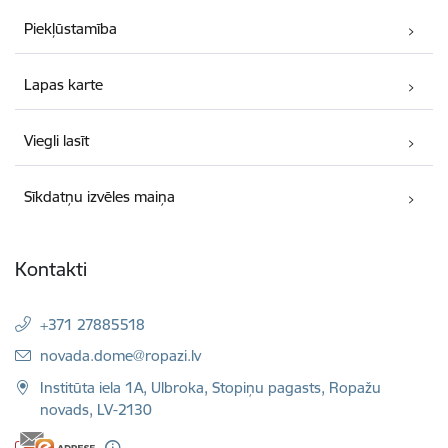
Piekļūstamība
Lapas karte
Viegli lasīt
Sīkdatņu izvēles maiņa
Kontakti
+371 27885518
E-pasts:
novada.dome@ropazi.lv
Institūta iela 1A, Ulbroka, Stopiņu pagasts, Ropažu
novads, LV-2130