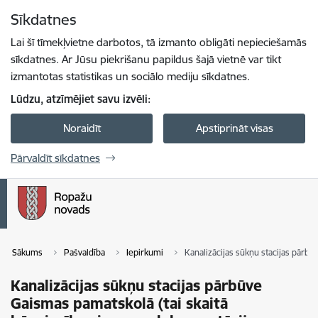
Pāriet uz lapas saturu
Sīkdatnes
Spied
lai meklētu
Enter
Lai šī tīmekļvietne darbotos, tā izmanto obligāti nepieciešamās
sīkdatnes. Ar Jūsu piekrišanu papildus šajā vietnē var tikt
izmantotas statistikas un sociālo mediju sīkdatnes.
Lūdzu, atzīmējiet savu izvēli:
Noraidīt
Apstiprināt visas
Pārvaldīt sīkdatnes
Sākums
Pašvaldība
Iepirkumi
Kanalizācijas sūkņu stacijas pārbū
Kanalizācijas sūkņu stacijas pārbūve
Gaismas pamatskolā (tai skaitā