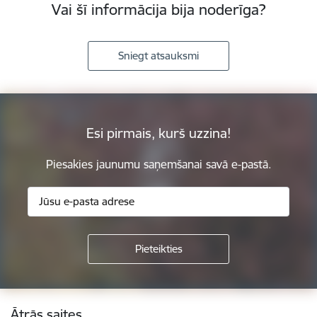
Vai šī informācija bija noderīga?
Sniegt atsauksmi
Esi pirmais, kurš uzzina!
Piesakies jaunumu saņemšanai savā e-pastā.
Kājene
Ātrās saites