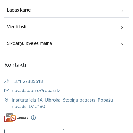
Lapas karte
Viegli lasīt
Sīkdatņu izvēles maiņa
Kontakti
+371 27885518
E-pasts:
novada.dome@ropazi.lv
Institūta iela 1A, Ulbroka, Stopiņu pagasts, Ropažu
novads, LV-2130