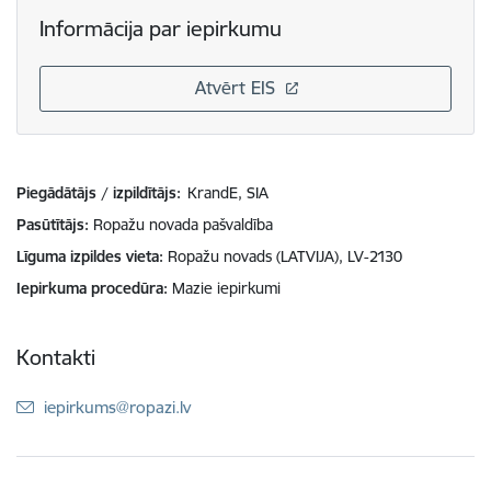
Informācija par iepirkumu
Atvērt EIS
Piegādātājs / izpildītājs:
KrandE, SIA
Pasūtītājs
Ropažu novada pašvaldība
Līguma izpildes vieta
Ropažu novads (LATVIJA), LV-2130
Iepirkuma procedūra
Mazie iepirkumi
Kontakti
E-pasts:
iepirkums@ropazi.lv