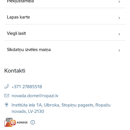
Piekļūstamība
Lapas karte
Viegli lasīt
Sīkdatņu izvēles maiņa
Kontakti
+371 27885518
E-pasts:
novada.dome@ropazi.lv
Institūta iela 1A, Ulbroka, Stopiņu pagasts, Ropažu
novads, LV-2130