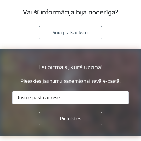
Vai šī informācija bija noderīga?
Sniegt atsauksmi
Esi pirmais, kurš uzzina!
Piesakies jaunumu saņemšanai savā e-pastā.
Kājene