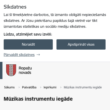
Pāriet uz lapas saturu
Sīkdatnes
Spied
lai meklētu
Enter
Lai šī tīmekļvietne darbotos, tā izmanto obligāti nepieciešamās
sīkdatnes. Ar Jūsu piekrišanu papildus šajā vietnē var tikt
izmantotas statistikas un sociālo mediju sīkdatnes.
Lūdzu, atzīmējiet savu izvēli:
Noraidīt
Apstiprināt visas
Pārvaldīt sīkdatnes
Sākums
Pašvaldība
Iepirkumi
Mūzikas instrumentu iegāde
Mūzikas instrumentu iegāde