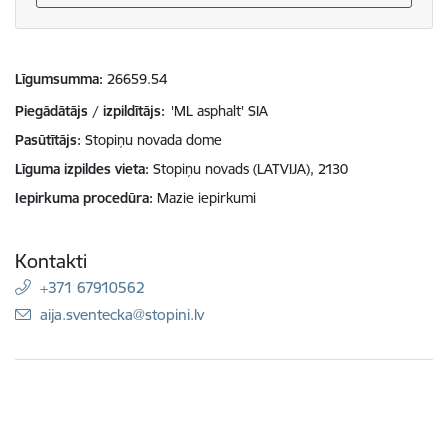
Līgumsumma
26659.54
Piegādātājs / izpildītājs:
'ML asphalt' SIA
Pasūtītājs
Stopiņu novada dome
Līguma izpildes vieta
Stopiņu novads (LATVIJA), 2130
Iepirkuma procedūra
Mazie iepirkumi
Kontakti
+371 67910562
E-pasts:
aija.sventecka@stopini.lv