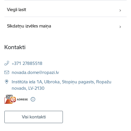
Viegli lasīt
Sīkdatņu izvēles maiņa
Kontakti
+371 27885518
E-pasts:
novada.dome@ropazi.lv
Institūta iela 1A, Ulbroka, Stopiņu pagasts, Ropažu
novads, LV-2130
Visi kontakti