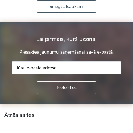
Sniegt atsauksmi
Esi pirmais, kurš uzzina!
Piesakies jaunumu saņemšanai savā e-pastā.
Kājene
Ātrās saites