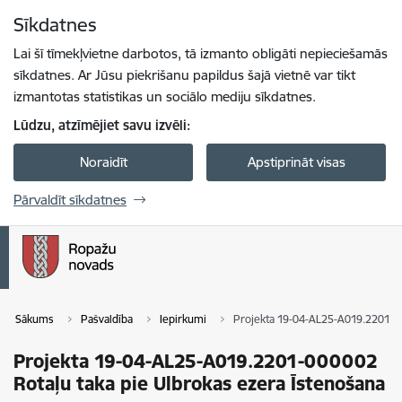
Pāriet uz lapas saturu
Sīkdatnes
Spied
lai meklētu
Enter
Lai šī tīmekļvietne darbotos, tā izmanto obligāti nepieciešamās
sīkdatnes. Ar Jūsu piekrišanu papildus šajā vietnē var tikt
izmantotas statistikas un sociālo mediju sīkdatnes.
Lūdzu, atzīmējiet savu izvēli:
Noraidīt
Apstiprināt visas
Pārvaldīt sīkdatnes
Sākums
Pašvaldība
Iepirkumi
Projekta 19-04-AL25-A019.2201-00
Projekta 19-04-AL25-A019.2201-000002
Rotaļu taka pie Ulbrokas ezera Īstenošana