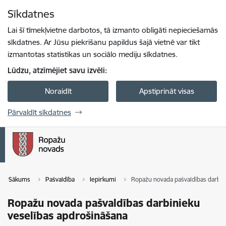
Pāriet uz lapas saturu
Sīkdatnes
Spied
lai meklētu
Enter
Lai šī tīmekļvietne darbotos, tā izmanto obligāti nepieciešamās
sīkdatnes. Ar Jūsu piekrišanu papildus šajā vietnē var tikt
izmantotas statistikas un sociālo mediju sīkdatnes.
Lūdzu, atzīmējiet savu izvēli:
Noraidīt
Apstiprināt visas
Pārvaldīt sīkdatnes
Sākums
Pašvaldība
Iepirkumi
Ropažu novada pašvaldības darbin
Ropažu novada pašvaldības darbinieku
veselības apdrošināšana