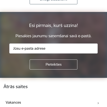
Esi pirmais, kurš uzzina!
Piesakies jaunumu saņemšanai savā e-pastā.
Kājene
Ātrās saites
Vakances