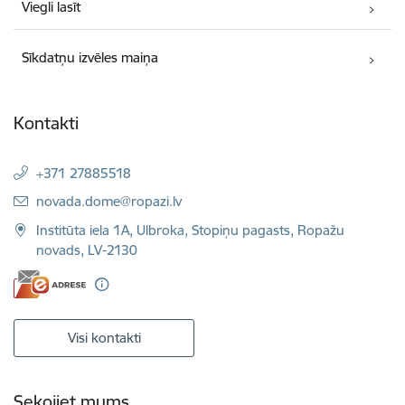
Viegli lasīt
Sīkdatņu izvēles maiņa
Kontakti
+371 27885518
E-pasts:
novada.dome@ropazi.lv
Institūta iela 1A, Ulbroka, Stopiņu pagasts, Ropažu
novads, LV-2130
Visi kontakti
Sekojiet mums