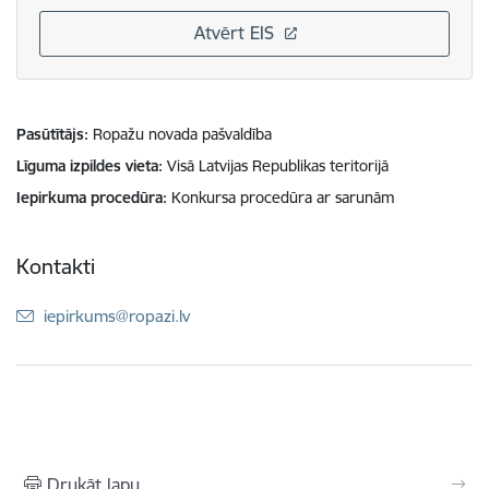
Atvērt EIS
Pasūtītājs
Ropažu novada pašvaldība
Līguma izpildes vieta
Visā Latvijas Republikas teritorijā
Iepirkuma procedūra
Konkursa procedūra ar sarunām
Kontakti
E-pasts:
iepirkums@ropazi.lv
Drukāt lapu