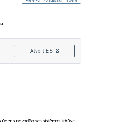
Pieteikumi/piedāvājumi atvērti
mā
Atvērt EIS
us ūdens novadīšanas sistēmas izbūve