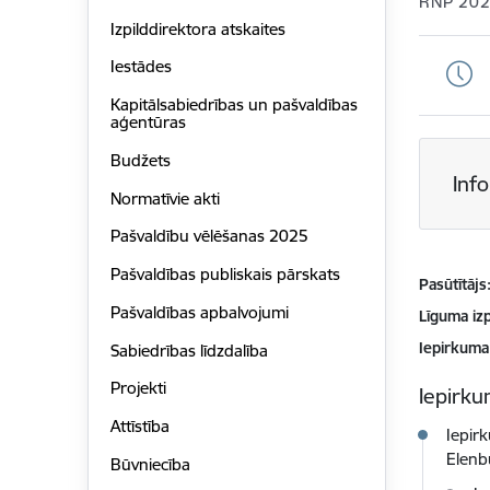
RNP 20
Izpilddirektora atskaites
Iestādes
Kapitālsabiedrības un pašvaldības
aģentūras
Budžets
Inf
Normatīvie akti
Pašvaldību vēlēšanas 2025
Pašvaldības publiskais pārskats
Pasūtītājs
Pašvaldības apbalvojumi
Līguma izp
Iepirkuma
Sabiedrības līdzdalība
Projekti
Iepirkum
Attīstība
Iepir
Elenb
Būvniecība