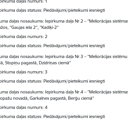
pirkuma daļas numurs: 1
pirkuma daļas statuss: Piedāvājumi/pieteikumi iesniegti
kuma daļas nosaukums: Iepirkuma daļa Nr.2 – ''Meliorācijas sistēm
os, ''Gaujas iela 2'', ''Kadiķi-2''
pirkuma daļas numurs: 2
pirkuma daļas statuss: Piedāvājumi/pieteikumi iesniegti
kuma daļas nosaukums: Iepirkuma daļa Nr.3 – ''Meliorācijas sistēmu
ā, Stopiņu pagastā, Dzidriņas ciemā''
pirkuma daļas numurs: 3
pirkuma daļas statuss: Piedāvājumi/pieteikumi iesniegti
kuma daļas nosaukums: Iepirkuma daļa Nr.4 – ''Meliorācijas sistēm
 Ropažu novadā, Garkalnes pagastā, Berģu ciemā''
pirkuma daļas numurs: 4
pirkuma daļas statuss: Piedāvājumi/pieteikumi iesniegti