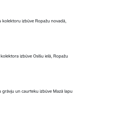
as kolektoru izbūve Ropažu novadā,
 kolektora izbūve Osīšu ielā, Ropažu
as grāvju un caurteku izbūve Mazā lapu