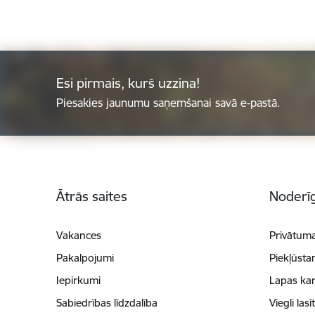
Esi pirmais, kurš uzzina!
Piesakies jaunumu saņemšanai savā e-pastā.
Kājene
Ātrās saites
Noderīg
Vakances
Privātuma
Pakalpojumi
Piekļūsta
Iepirkumi
Lapas kar
Sabiedrības līdzdalība
Viegli lasī