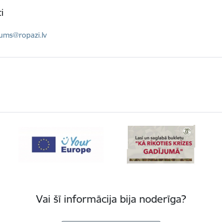
i
ts:
kums@ropazi.lv
Vai šī informācija bija noderīga?