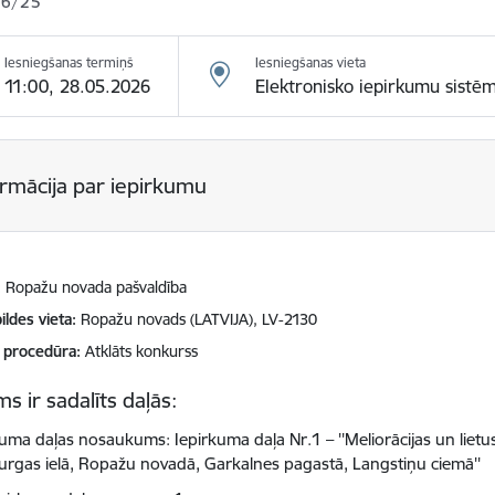
26/25
Iesniegšanas termiņš
Iesniegšanas vieta
11:00, 28.05.2026
Elektronisko iepirkumu sistē
ormācija par iepirkumu
Ropažu novada pašvaldība
ildes vieta
Ropažu novads (LATVIJA), LV-2130
 procedūra
Atklāts konkurss
s ir sadalīts daļās:
kuma daļas nosaukums: Iepirkuma daļa Nr.1 – ''Meliorācijas un liet
urgas ielā, Ropažu novadā, Garkalnes pagastā, Langstiņu ciemā''