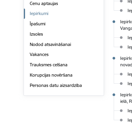
Ie
Cenu aptaujas
Ie
Iepirkumi
Iepir
Īpašumi
Vangaž
Izsoles
Ie
Nodod atsavināšanai
Ie
Vakances
Iepir
Trauksmes celšana
novad
Ie
Korupcijas novēršana
Ie
Personas datu aizsardzība
Iepir
ielā,
Ie
Ie