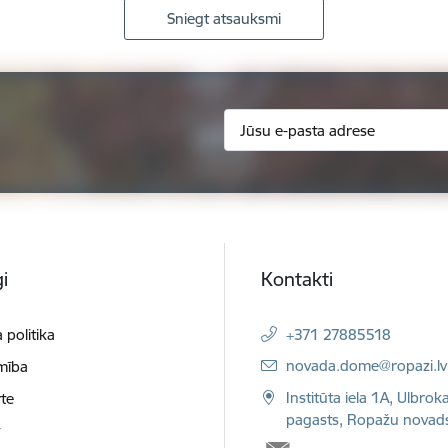
Sniegt atsauksmi
i
Kontakti
 politika
+371 27885518
E-pasts:
novada.dome@ropazi.lv
mība
Institūta iela 1A, Ulbrok
te
pagasts, Ropažu novad
t