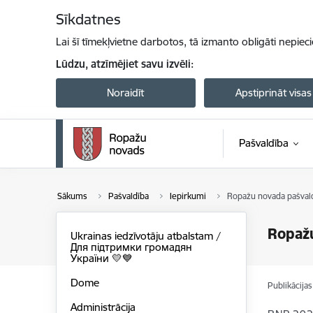
Pāriet uz lapas saturu
Sīkdatnes
Lai šī tīmekļvietne darbotos, tā izmanto obligāti nepiec
Lūdzu, atzīmējiet savu izvēli:
Noraidīt
Apstiprināt visas
Pašvaldība
Sākums
Pašvaldība
Iepirkumi
Ropažu novada pašvald
Ropažu
Ukrainas iedzīvotāju atbalstam /
Для підтримки громадян
України 💛💙
Dome
Publikācija
Administrācija