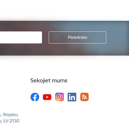
Sekojiet mums
a, Stopiņu
s, LV-2130