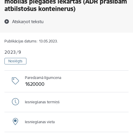
mobilās piegādes iekārtas (ADR prasībām
atbilstošus konteinerus)
Atskaņot tekstu
Publikācijas datums:
13.05.2023.
2023/9
Noslēgts
Paredzamā līgumcena
1620000
Iesniegšanas termiņš
Iesniegšanas vieta