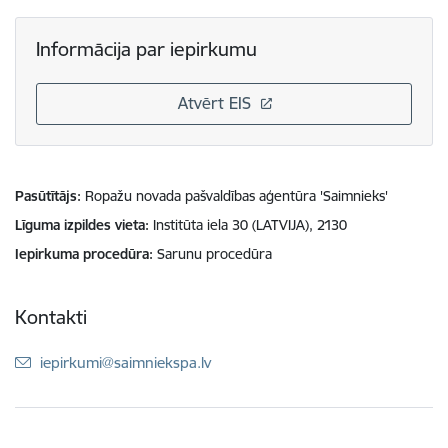
Informācija par iepirkumu
Atvērt EIS
Pasūtītājs
Ropažu novada pašvaldības aģentūra 'Saimnieks'
Līguma izpildes vieta
Institūta iela 30 (LATVIJA), 2130
Iepirkuma procedūra
Sarunu procedūra
Kontakti
E-pasts:
iepirkumi@saimniekspa.lv