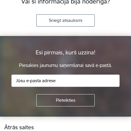
Vai šī informācija bija noderīga?
Sniegt atsauksmi
Esi pirmais, kurš uzzina!
Piesakies jaunumu saņemšanai savā e-pastā.
Kājene
Ātrās saites