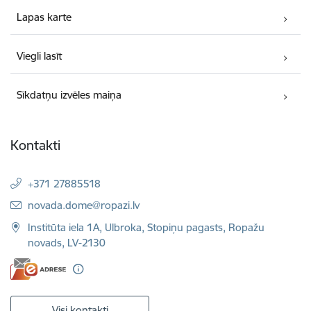
Lapas karte
Viegli lasīt
Sīkdatņu izvēles maiņa
Kontakti
+371 27885518
E-pasts:
novada.dome@ropazi.lv
Institūta iela 1A, Ulbroka, Stopiņu pagasts, Ropažu
novads, LV-2130
Visi kontakti