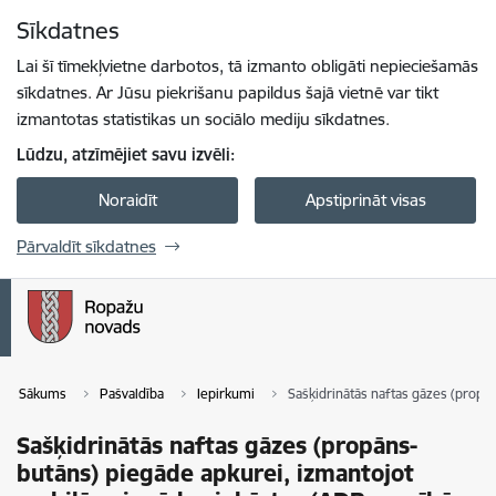
Pāriet uz lapas saturu
Sīkdatnes
Spied
lai meklētu
Enter
Lai šī tīmekļvietne darbotos, tā izmanto obligāti nepieciešamās
sīkdatnes. Ar Jūsu piekrišanu papildus šajā vietnē var tikt
izmantotas statistikas un sociālo mediju sīkdatnes.
Lūdzu, atzīmējiet savu izvēli:
Noraidīt
Apstiprināt visas
Pārvaldīt sīkdatnes
Sākums
Pašvaldība
Iepirkumi
Sašķidrinātās naftas gāzes (propā
Sašķidrinātās naftas gāzes (propāns-
butāns) piegāde apkurei, izmantojot