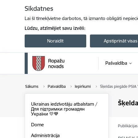
Pāriet uz lapas saturu
Sīkdatnes
Lai šī tīmekļvietne darbotos, tā izmanto obligāti nepiec
Lūdzu, atzīmējiet savu izvēli:
Noraidīt
Apstiprināt visas
Pašvaldība
Sākums
Pašvaldība
Iepirkumi
Šķeldas piegāde PSI
Šķeld
Ukrainas iedzīvotāju atbalstam /
Для підтримки громадян
України 💛💙
Dome
Publikācija
Administrācija