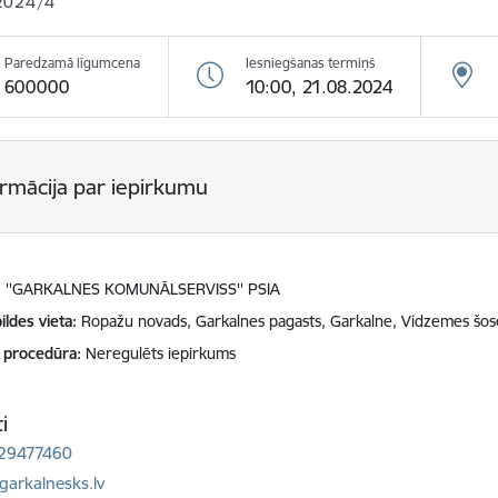
2024/4
Paredzamā līgumcena
Iesniegšanas termiņš
600000
10:00, 21.08.2024
ormācija par iepirkumu
''GARKALNES KOMUNĀLSERVISS'' PSIA
ildes vieta
Ropažu novads, Garkalnes pagasts, Garkalne, Vidzemes šose
 procedūra
Neregulēts iepirkums
i
 29477460
ts:
garkalnesks.lv