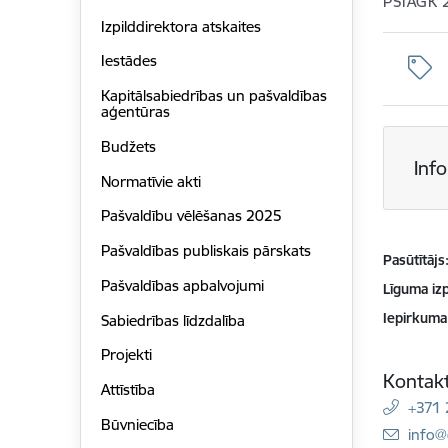
PSIAGK 
Izpilddirektora atskaites
Iestādes
Kapitālsabiedrības un pašvaldības
aģentūras
Budžets
Inf
Normatīvie akti
Pašvaldību vēlēšanas 2025
Pašvaldības publiskais pārskats
Pasūtītājs
Pašvaldības apbalvojumi
Līguma izp
Iepirkuma
Sabiedrības līdzdalība
Projekti
Kontakt
Attīstība
+371
Būvniecība
E-pas
info@