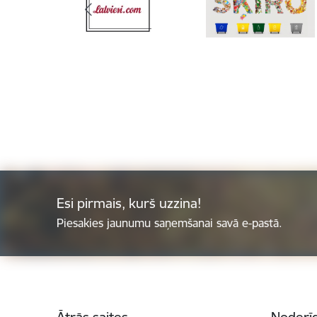
Esi pirmais, kurš uzzina!
Piesakies jaunumu saņemšanai savā e-pastā.
Kājene
Ātrās saites
Noderīg