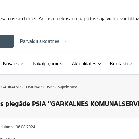
iešamās sīkdatnes. Ar Jūsu piekrišanu papildus šajā vietnē var tikt i
Pārvaldīt sīkdatnes
Novads
Pakalpojumi
Aktualitātes
Kontakti
A ''GARKALNES KOMUNĀLSERVISS'' vajadzībām
as piegāde PSIA ''GARKALNES KOMUNĀLSERVIS
s datums:
06.08.2024.