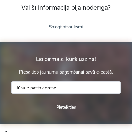
Vai šī informācija bija noderīga?
Sniegt atsauksmi
Esi pirmais, kurš uzzina!
Piesakies jaunumu saņemšanai savā e-pastā.
Kājene