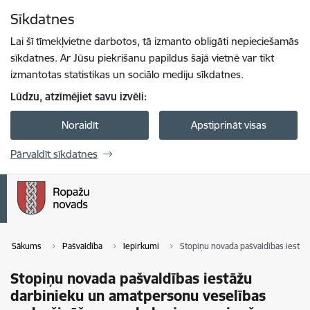
Pāriet uz lapas saturu
Sīkdatnes
Spied
lai meklētu
Enter
Lai šī tīmekļvietne darbotos, tā izmanto obligāti nepieciešamās
sīkdatnes. Ar Jūsu piekrišanu papildus šajā vietnē var tikt
izmantotas statistikas un sociālo mediju sīkdatnes.
Lūdzu, atzīmējiet savu izvēli:
Noraidīt
Apstiprināt visas
Pārvaldīt sīkdatnes
Sākums
Pašvaldība
Iepirkumi
Stopiņu novada pašvaldības iestā
Stopiņu novada pašvaldības iestāžu
darbinieku un amatpersonu veselības