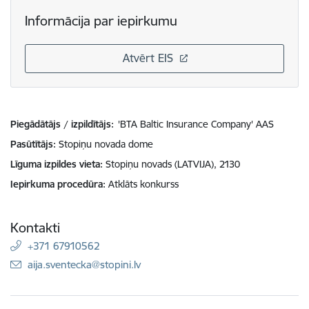
Informācija par iepirkumu
Atvērt EIS
Piegādātājs / izpildītājs:
'BTA Baltic Insurance Company' AAS
Pasūtītājs
Stopiņu novada dome
Līguma izpildes vieta
Stopiņu novads (LATVIJA), 2130
Iepirkuma procedūra
Atklāts konkurss
Kontakti
+371 67910562
E-pasts:
aija.sventecka@stopini.lv