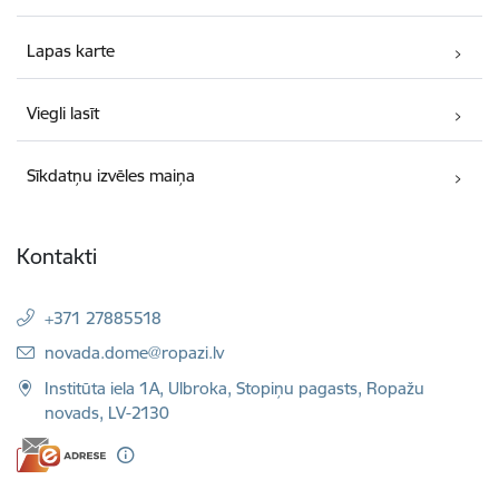
Lapas karte
Viegli lasīt
Sīkdatņu izvēles maiņa
Kontakti
+371 27885518
E-pasts:
novada.dome@ropazi.lv
Institūta iela 1A, Ulbroka, Stopiņu pagasts, Ropažu
novads, LV-2130