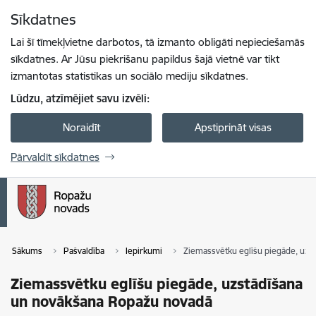
Pāriet uz lapas saturu
Sīkdatnes
Spied
lai meklētu
Enter
Lai šī tīmekļvietne darbotos, tā izmanto obligāti nepieciešamās
sīkdatnes. Ar Jūsu piekrišanu papildus šajā vietnē var tikt
izmantotas statistikas un sociālo mediju sīkdatnes.
Lūdzu, atzīmējiet savu izvēli:
Noraidīt
Apstiprināt visas
Pārvaldīt sīkdatnes
Sākums
Pašvaldība
Iepirkumi
Ziemassvētku eglīšu piegāde, uzs
Ziemassvētku eglīšu piegāde, uzstādīšana
un novākšana Ropažu novadā