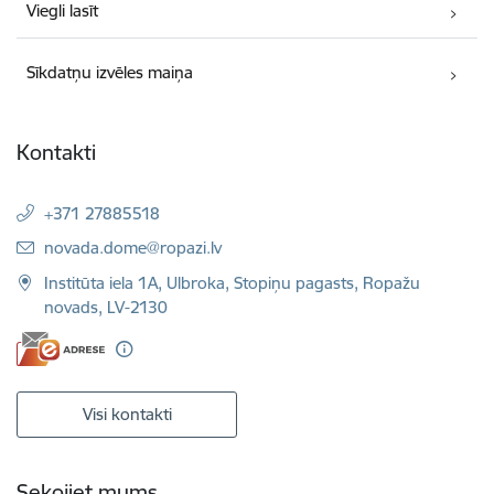
Viegli lasīt
Sīkdatņu izvēles maiņa
Kontakti
+371 27885518
E-pasts:
novada.dome@ropazi.lv
Institūta iela 1A, Ulbroka, Stopiņu pagasts, Ropažu
novads, LV-2130
Visi kontakti
Sekojiet mums