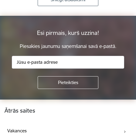
Esi pirmais, kurš uzzina!
Piesakies jaunumu saņemšanai savā e-pastā.
Kājene
Ātrās saites
Vakances