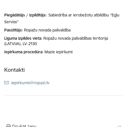
Piegādātājs / izpildītājs:
Sabiedrība ar ierobežotu atbildību ''Egļu
Serviss''
Pasūtītājs
Ropažu novada pašvaldība
Līguma izpildes vieta
Ropažu novada pašvaldības teritorija
(LATVIJA), LV-2130
Iepirkuma procedūra
Mazie iepirkumi
Kontakti
E-pasts:
iepirkums@ropazi.lv
Drukāt lapu