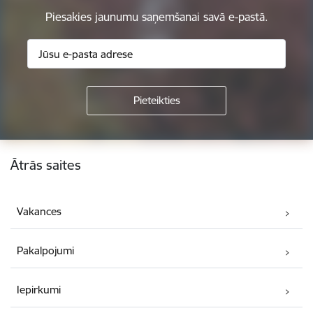
Piesakies jaunumu saņemšanai savā e-pastā.
Kājene
Ātrās saites
Vakances
Pakalpojumi
Iepirkumi