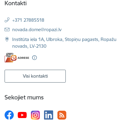
Kontakti
+371 27885518
E-pasts:
novada.dome@ropazi.lv
Institūta iela 1A, Ulbroka, Stopiņu pagasts, Ropažu
novads, LV-2130
Visi kontakti
Sekojiet mums