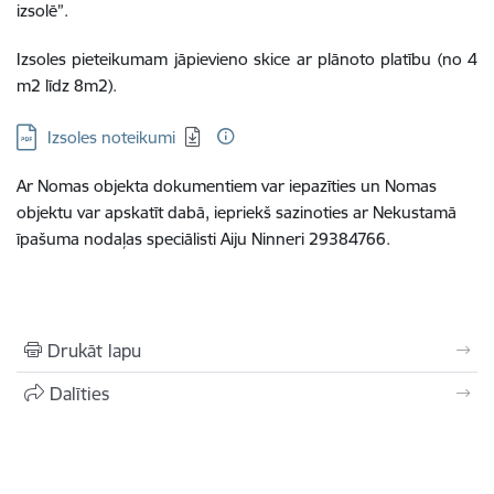
izsolē”.
Izsoles pieteikumam jāpievieno
skice ar plānoto platību (no 4
m2 līdz 8m2).
Lejupielādēt:
Izsoles noteikumi
Ar Nomas objekta dokumentiem var iepazīties un Nomas
objektu var apskatīt dabā, iepriekš sazinoties ar Nekustamā
īpašuma nodaļas speciālisti Aiju Ninneri 29384766.
Drukāt lapu
Dalīties