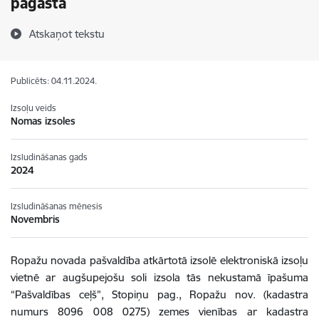
pagastā
Atskaņot tekstu
Publicēts: 04.11.2024.
Izsoļu veids
Nomas izsoles
Izsludināšanas gads
2024
Izsludināšanas mēnesis
Novembris
Ropažu novada pašvaldība atkārtotā izsolē elektroniskā izsoļu
vietnē ar augšupejošu soli izsola tās nekustamā īpašuma
“Pašvaldības ceļš”, Stopiņu pag., Ropažu nov. (kadastra
numurs 8096 008 0275) zemes vienības ar kadastra