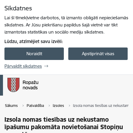
Pāriet uz lapas saturu
Sīkdatnes
Spied
lai meklētu
Enter
Lai šī tīmekļvietne darbotos, tā izmanto obligāti nepieciešamās
sīkdatnes. Ar Jūsu piekrišanu papildus šajā vietnē var tikt
izmantotas statistikas un sociālo mediju sīkdatnes.
Lūdzu, atzīmējiet savu izvēli:
Noraidīt
Apstiprināt visas
Pārvaldīt sīkdatnes
Sākums
Pašvaldība
Izsoles
Izsola nomas tiesības uz nekustamo
Izsola nomas tiesības uz nekustamo
īpašumu pakomāta novietošanai Stopiņu