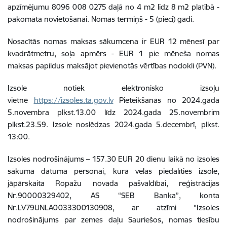
apzīmējumu 8096 008 0275 daļā no 4 m2 līdz 8 m2 platībā -
pakomāta novietošanai. Nomas termiņš - 5 (pieci) gadi.
Nosacītās nomas maksas sākumcena ir EUR 12 mēnesī par
kvadrātmetru, soļa apmērs - EUR 1 pie mēneša nomas
maksas papildus maksājot pievienotās vērtības nodokli (PVN).
Izsole notiek elektronisko izsoļu
vietnē
https://izsoles.ta.gov.lv
Pieteikšanās no
2024.gada
5.novembra plkst.13.00
līdz 2024.gada 25.novembrim
plkst.23.59. Izsole noslēdzas 2024.gada 5.decembrī, plkst.
13:00.
Izsoles nodrošinājums – 157.30 EUR 20 dienu laikā no izsoles
sākuma datuma personai, kura vēlas piedalīties izsolē,
jāpārskaita Ropažu novada pašvaldībai, reģistrācijas
Nr.90000329402, AS “SEB Banka”, konta
Nr.LV79UNLA0033300130908, ar atzīmi “Izsoles
nodrošinājums par zemes daļu Sauriešos, nomas tiesību