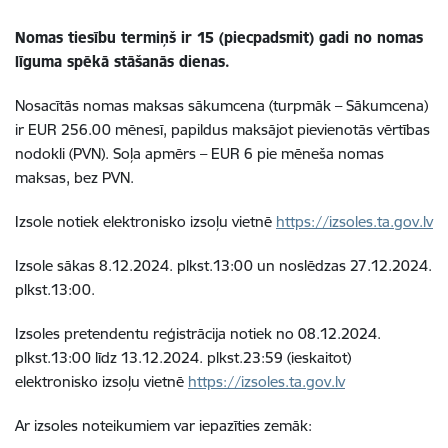
Nomas tiesību termiņš ir 15 (piecpadsmit) gadi no nomas
līguma spēkā stāšanās dienas.
Nosacītās nomas maksas sākumcena (turpmāk – Sākumcena)
ir EUR 256.00 mēnesī, papildus maksājot pievienotās vērtības
nodokli (PVN). Soļa apmērs – EUR 6 pie mēneša nomas
maksas, bez PVN.
Izsole notiek elektronisko izsoļu vietnē
https://izsoles.ta.gov.lv
Izsole sākas 8.12.2024. plkst.13:00 un noslēdzas 27.12.2024.
plkst.13:00.
Izsoles pretendentu reģistrācija notiek no 08.12.2024.
plkst.13:00 līdz 13.12.2024. plkst.23:59 (ieskaitot)
elektronisko izsoļu vietnē
https://izsoles.ta.gov.lv
Ar izsoles noteikumiem var iepazīties zemāk: