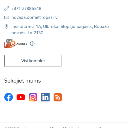
+371 27885518
E-pasts:
novada.dome@ropazi.lv
Institūta iela 1A, Ulbroka, Stopiņu pagasts, Ropažu
novads, LV-2130
Visi kontakti
Sekojiet mums