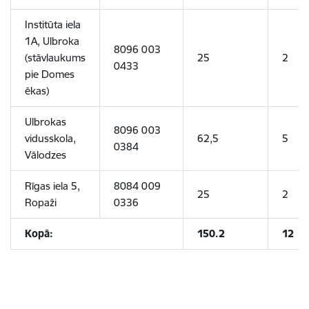
Institūta iela
1A, Ulbroka
8096 003
(stāvlaukums
25
2
0433
pie Domes
ēkas)
Ulbrokas
8096 003
vidusskola,
62,5
5
0384
Vālodzes
Rīgas iela 5,
8084 009
25
2
Ropaži
0336
Kopā:
150.2
12