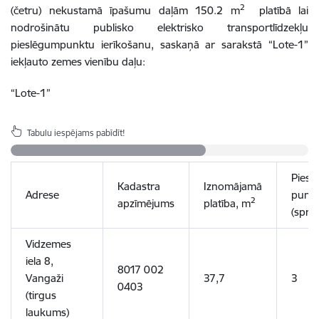
2
(četru) nekustamā īpašumu daļām 150.2 m
platībā lai
nodrošinātu publisko elektrisko transportlīdzekļu
pieslēgumpunktu ierīkošanu, saskaņā ar sarakstā “Lote-1”
iekļauto zemes vienību daļu:
“Lote-1”
Tabulu iespējams pabīdīt!
Piesl
Kadastra
Iznomājamā
Adrese
punk
2
apzīmējums
platība, m
(spra
Vidzemes
iela 8,
8017 002
Vangaži
37,7
3
0403
(tirgus
laukums)