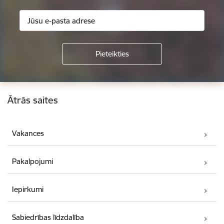
Kājene
Ātrās saites
Vakances
Pakalpojumi
Iepirkumi
Sabiedrības līdzdalība