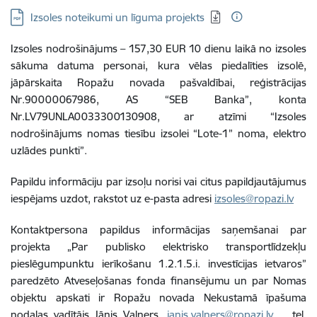
Lejupielādēt:
Izsoles noteikumi un līguma projekts
Izsoles nodrošinājums – 157,30 EUR 10 dienu laikā no izsoles
sākuma datuma personai, kura vēlas piedalīties izsolē,
jāpārskaita Ropažu novada pašvaldībai, reģistrācijas
Nr.90000067986, AS “SEB Banka”, konta
Nr.LV79UNLA0033300130908, ar atzīmi “Izsoles
nodrošinājums nomas tiesību izsolei “Lote-1” noma, elektro
uzlādes punkti”.
Papildu informāciju par izsoļu norisi vai citus papildjautājumus
iespējams uzdot, rakstot uz e-pasta adresi
izsoles@ropazi.lv
Kontaktpersona papildus informācijas saņemšanai par
projekta „Par publisko elektrisko transportlīdzekļu
pieslēgumpunktu ierīkošanu 1.2.1.5.i. investīcijas ietvaros”
paredzēto Atveseļošanas fonda finansējumu un par Nomas
objektu apskati ir Ropažu novada Nekustamā īpašuma
nodaļas vadītājs Jānis Valners,
janis.valners@ropazi.lv
, tel.