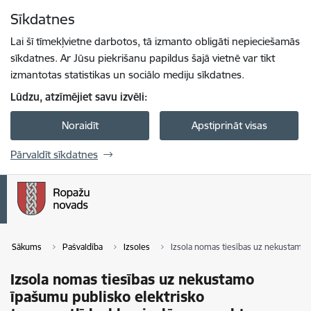
Pāriet uz lapas saturu
Sīkdatnes
Spied
lai meklētu
Enter
Lai šī tīmekļvietne darbotos, tā izmanto obligāti nepieciešamās
sīkdatnes. Ar Jūsu piekrišanu papildus šajā vietnē var tikt
izmantotas statistikas un sociālo mediju sīkdatnes.
Lūdzu, atzīmējiet savu izvēli:
Noraidīt
Apstiprināt visas
Pārvaldīt sīkdatnes
Sākums
Pašvaldība
Izsoles
Izsola nomas tiesības uz nekustamo ī
Izsola nomas tiesības uz nekustamo
īpašumu publisko elektrisko