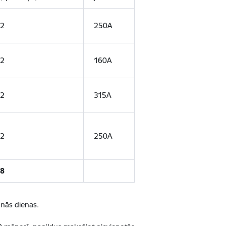
2
250A
2
160A
2
315A
2
250A
8
anās dienas.