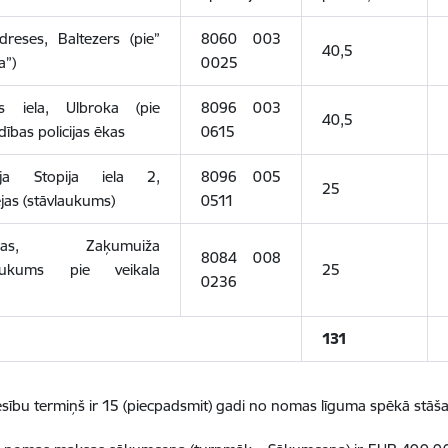
reses, Baltezers (pie”
8060 003
40,5
a”)
0025
s iela, Ulbroka (pie
8096 003
40,5
dības policijas ēkas
0615
ija Stopija iela 2,
8096 005
25
jas (stāvlaukums)
0511
rnas, Zaķumuiža
8084 008
laukums pie veikala
25
0236
)
131
sību termiņš ir 15 (piecpadsmit) gadi no nomas līguma spēkā stāš