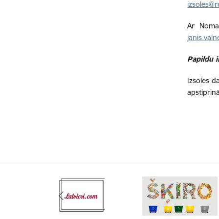
izsoles@r
Ar Nomas
janis.val
Papildu 
Izsoles d
apstiprin