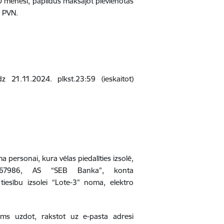
mēnesī, papildus maksājot pievienotās
z PVN.
z 21.11.2024. plkst.23:59 (ieskaitot)
personai, kura vēlas piedalīties izsolē,
00067986, AS “SEB Banka”, konta
esību izsolei “Lote-3” noma, elektro
jams uzdot, rakstot uz e-pasta adresi