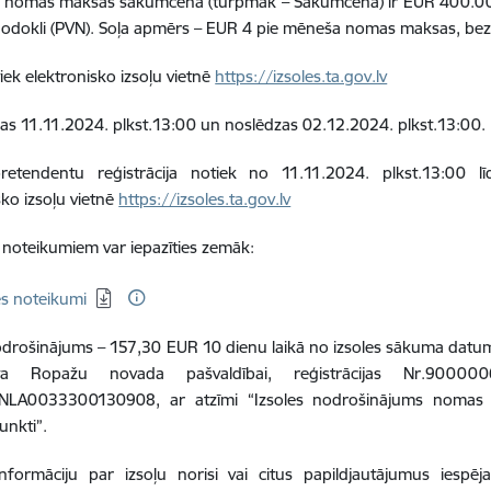
s nomas maksas sākumcena (turpmāk – Sākumcena) ir EUR 400.00 
nodokli (PVN). Soļa apmērs – EUR 4 pie mēneša nomas maksas, be
tiek elektronisko izsoļu vietnē
https://izsoles.ta.gov.lv
kas 11.11.2024. plkst.13:00 un noslēdzas 02.12.2024. plkst.13:00.
pretendentu reģistrācija notiek no 11.11.2024. plkst.13:00 līd
sko izsoļu vietnē
https://izsoles.ta.gov.lv
s noteikumiem var iepazīties zemāk:
ēt:
es noteikumi
odrošinājums – 157,30 EUR 10 dienu laikā no izsoles sākuma datuma 
aita Ropažu novada pašvaldībai, reģistrācijas Nr.900
NLA0033300130908, ar atzīmi “Izsoles nodrošinājums nomas ti
unkti”.
informāciju par izsoļu norisi vai citus papildjautājumus iespē