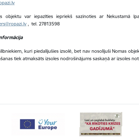
opazi.lv
 objektu var iepazīties iepriekš sazinoties ar Nekustamā īp
ners@ropazi.lv
, tel. 27813598
informācija
alībniekiem, kuri piedalījušies izsolē, bet nav nosolījuši Nomas obje
āšanas tiek atmaksāts izsoles nodrošinājums saskaņā ar izsoles no