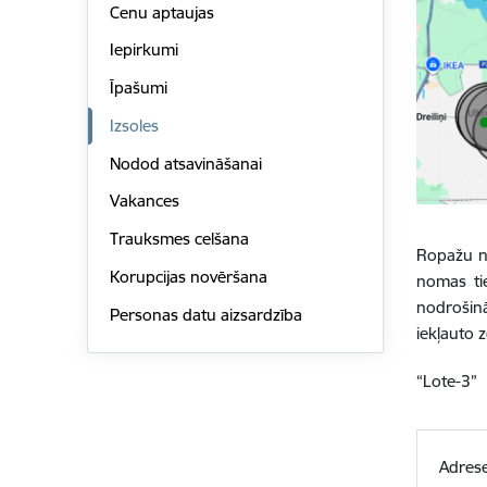
Cenu aptaujas
Iepirkumi
Īpašumi
Izsoles
Nodod atsavināšanai
Vakances
Trauksmes celšana
Ropažu no
Korupcijas novēršana
nomas ti
nodrošin
Personas datu aizsardzība
iekļauto 
“Lote-3”
Adres