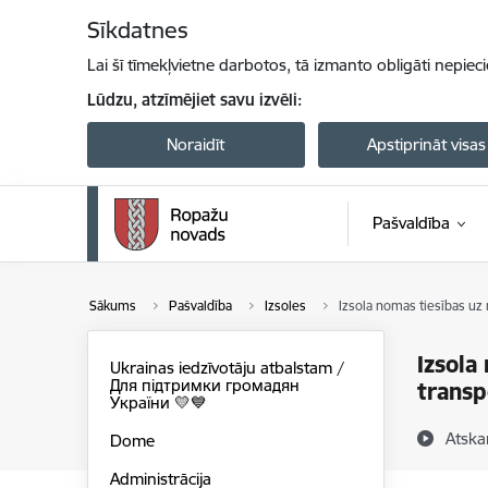
Pāriet uz lapas saturu
Sīkdatnes
Lai šī tīmekļvietne darbotos, tā izmanto obligāti nepiec
Lūdzu, atzīmējiet savu izvēli:
Noraidīt
Apstiprināt visas
Pašvaldība
Sākums
Pašvaldība
Izsoles
Izsola nomas tiesības uz
Izsola
Ukrainas iedzīvotāju atbalstam /
Для підтримки громадян
transp
України 💛💙
Atska
Dome
Administrācija