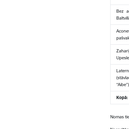
Bez ad
Baltvill
Acone
pašval
Zahar
Upesle
Late
(stāv
“Aibe”
Kopā:
Nomas tie