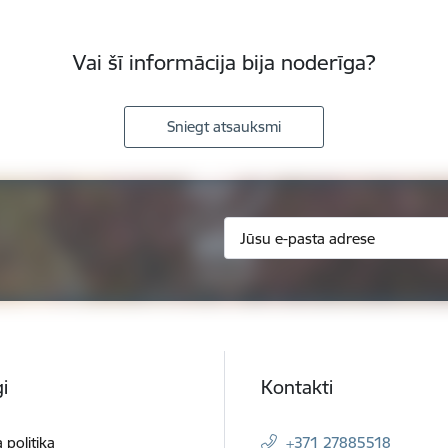
Vai šī informācija bija noderīga?
Sniegt atsauksmi
i
Kontakti
 politika
+371 27885518