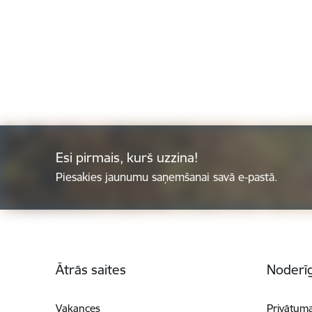
Esi pirmais, kurš uzzina!
Piesakies jaunumu saņemšanai savā e-pastā.
Kājene
Ātrās saites
Noderīg
Vakances
Privātuma