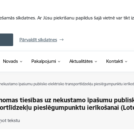
iešamās sīkdatnes. Ar Jūsu piekrišanu papildus šajā vietnē var tikt i
Pārvaldīt sīkdatnes
Novads
Pakalpojumi
Aktualitātes
Kontakti
 nekustamo īpašumu publisko elektrisko transportlīdzekļu pieslēgumpunktu ierīkoš
 nomas tiesības uz nekustamo īpašumu publis
ortlīdzekļu pieslēgumpunktu ierīkošanai (Lot
ņot tekstu