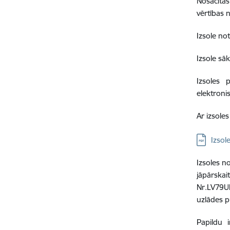
Nosacītā
vērtības 
Izsole no
Izsole sā
Izsoles 
elektroni
Ar izsole
Lejupielād
Izsol
Izsoles n
jāpārsk
Nr.LV79U
uzlādes p
Papildu 