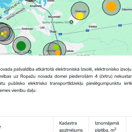
vada pašvaldība atkārtotā elektroniskā Izsolē, elektronisko izsoļu v
esības uz Ropažu novada domei piederošām 4 (četru) nekust
ātu publisko elektrisko transportlīdzekļu pieslēgumpunktu ier
zemes vienību daļu:
Kadastra
Iznomājamā
e
2
apzīmējums
platība, m