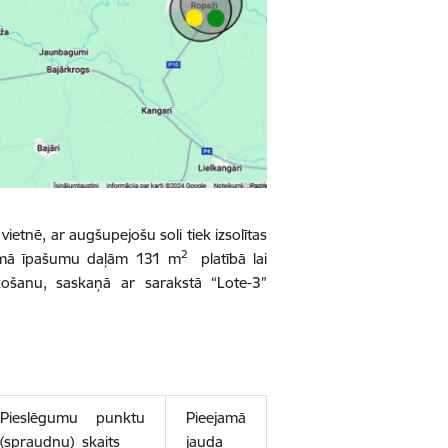
ietnē, ar augšupejošu soli tiek izsolītas
2
amā
īpašumu daļām 131 m
platībā lai
īkošanu, saskaņā ar sarakstā “Lote-3”
Pieslēgumu punktu
Pieejamā
(spraudņu) skaits
jauda