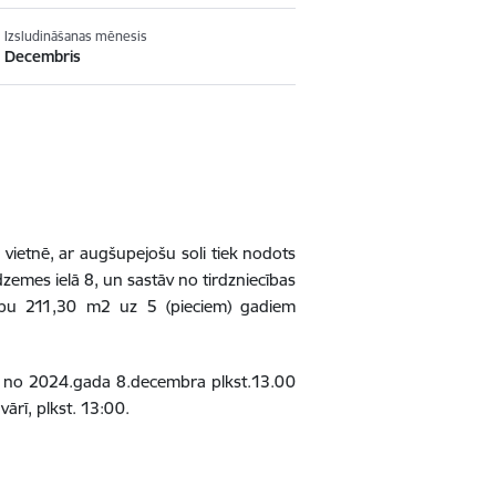
Izsludināšanas mēnesis
Decembris
u vietnē, ar augšupejošu soli tiek nodots
dzemes
ielā 8,
un
sastāv
no
tirdzniecības
ību 211,30 m2 uz 5 (pieciem) gadiem
s no
2024.gada 8.decembra plkst.13.00
ārī, plkst. 13:00.