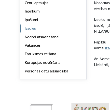
Cenu aptaujas
Nosacītā
vērtības 
Iepirkumi
Izsoles 
Īpašumi
izsolē, 
Izsoles
Nr.LV79U
Nodod atsavināšanai
Papildu 
Vakances
adresi
iz
Trauksmes celšana
Ar Nomas 
Korupcijas novēršana
Lielbārdi
Personas datu aizsardzība