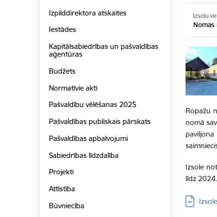
Izpilddirektora atskaites
Izsoļu ve
Nomas 
Iestādes
Kapitālsabiedrības un pašvaldības
aģentūras
Budžets
Normatīvie akti
Pašvaldību vēlēšanas 2025
Ropažu n
Pašvaldības publiskais pārskats
nomā
sa
paviljon
a
Pašvaldības apbalvojumi
saimniecis
Sabiedrības līdzdalība
Izsole no
Projekti
līdz 2024
Attīstība
Lejupielād
Izsol
Būvniecība