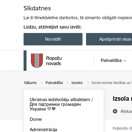
Pāriet uz lapas saturu
Sīkdatnes
Lai šī tīmekļvietne darbotos, tā izmanto obligāti nepiec
Lūdzu, atzīmējiet savu izvēli:
Noraidīt
Apstiprināt visas
Pašvaldība
Sākums
Pašvaldība
Izsoles
Izsola nomas tiesības uz 
Izsola
Ukrainas iedzīvotāju atbalstam /
Для підтримки громадян
України 💛💙
Atska
Dome
Publicēts: 
Administrācija