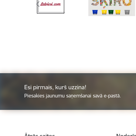
Esi pirmais, kurš uzzina!
Piesakies jaunumu saņemšanai savā e-pastā.
Kājene
Ātrās saites
Noderīg