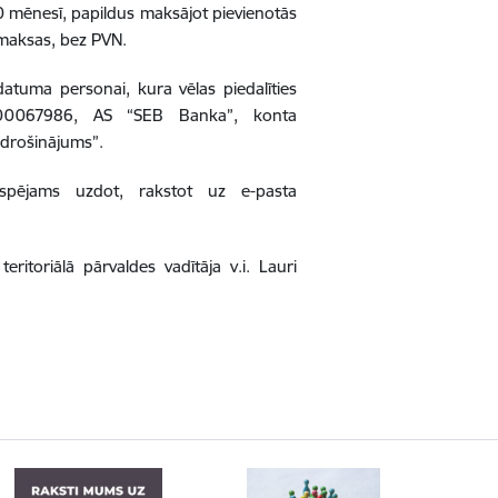
mēnesī, papildus maksājot pievienotās
 maksas, bez PVN.
tuma personai, kura vēlas piedalīties
90000067986, AS “SEB Banka”, konta
drošinājums”.
iespējams uzdot, rakstot uz e-pasta
ritoriālā pārvaldes vadītāja v.i. Lauri