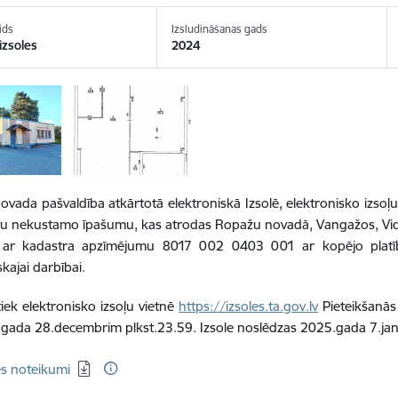
ids
Izsludināšanas gads
izsoles
2024
ovada pašvaldība
atkārtotā
elektroniskā Izsolē, elektronisko izsoļ
vu
nekustam
o
īpašum
u
, kas atrodas Ropažu novadā, Vangažos,
Vi
ar kadastra apzīmējumu 8017 002 0403 001
ar
kopējo plat
kajai darbībai.
tiek elektronisko izsoļu vietnē
https://izsoles.ta.gov.lv
Pieteikšanā
.gada 28.decembrim plkst.23.59. Izsole noslēdzas 2025.gada 7.janv
ēt:
es noteikumi