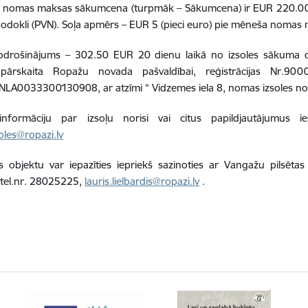
s nomas maksas sākumcena (turpmāk – Sākumcena) ir EUR 220.00 
nodokli (PVN). Soļa apmērs – EUR 5 (pieci euro) pie mēneša nomas
nodrošinājums – 302.50 EUR 20 dienu laikā no izsoles sākuma da
jāpārskaita Ropažu novada pašvaldībai, reģistrācijas Nr.
NLA0033300130908, ar atzīmi “ Vidzemes iela 8, nomas izsoles no
informāciju par izsoļu norisi vai citus papildjautājumus 
soles@ropazi.lv
objektu var iepazīties iepriekš sazinoties ar Vangažu pilsētas te
, tel.nr. 28025225,
lauris.lielbardis@ropazi.lv
.