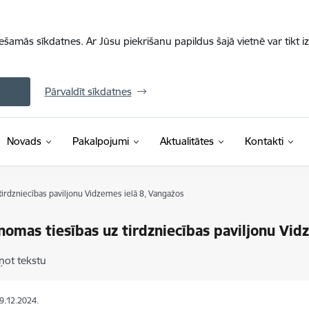
iešamās sīkdatnes. Ar Jūsu piekrišanu papildus šajā vietnē var tikt i
Pārvaldīt sīkdatnes
Novads
Pakalpojumi
Aktualitātes
Kontakti
tirdzniecības paviljonu Vidzemes ielā 8, Vangažos
 nomas tiesības uz tirdzniecības paviljonu Vi
ņot tekstu
09.12.2024.