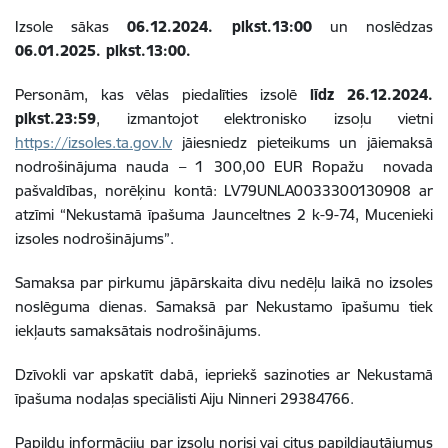
Izsole sākas
06.12.2024. plkst.13:00
un noslēdzas
06.01.2025. plkst.13:00.
Personām, kas vēlas piedalīties izsolē
līdz 26.12.2024.
plkst.23:59
,
izmantojot elektronisko izsoļu vietni
https://izsoles.ta.gov.lv
jāiesniedz pieteikums un jāiemaksā
nodrošinājuma nauda – 1 300,00 EUR Ropažu novada
pašvaldības, norēķinu kontā: LV79UNLA0033300130908 ar
atzīmi “Nekustamā īpašuma Jaunceltnes 2 k-9-74, Mucenieki
izsoles nodrošinājums”.
Samaksa par pirkumu jāpārskaita divu nedēļu laikā no izsoles
noslēguma dienas. Samaksā par Nekustamo īpašumu tiek
iekļauts samaksātais nodrošinājums.
Dzīvokli var apskatīt dabā, iepriekš sazinoties ar Nekustamā
īpašuma nodaļas speciālisti Aiju Ninneri 29384766.
Papildu informāciju par izsoļu norisi vai citus papildjautājumus