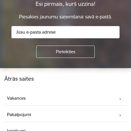
Esi pirmais, kurš uzzina!
Piesakies jaunumu saņemšanai savā e-pastā.
Kājene
Ātrās saites
Vakances
Pakalpojumi
Iepirkumi