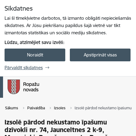
Pāriet uz lapas saturu
Sīkdatnes
Spied
lai meklētu
Enter
Lai šī tīmekļvietne darbotos, tā izmanto obligāti nepieciešamās
sīkdatnes. Ar Jūsu piekrišanu papildus šajā vietnē var tikt
izmantotas statistikas un sociālo mediju sīkdatnes.
Lūdzu, atzīmējiet savu izvēli:
Noraidīt
Apstiprināt visas
Pārvaldīt sīkdatnes
Sākums
Pašvaldība
Izsoles
Izsolē pārdod nekustamo īpašumu dzī
Izsolē pārdod nekustamo īpašumu
dzīvokli nr. 74, Jaunceltnes 2 k-9,