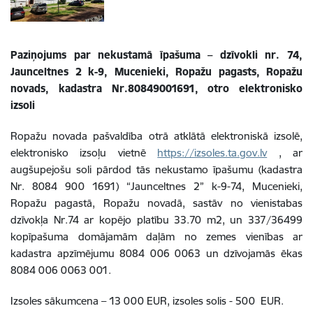
Paziņojums par
nekustamā īpašuma – dzīvokli nr. 74,
Jaunceltnes 2 k-9, Mucenieki, Ropažu pagasts, Ropažu
novads, kadastra Nr.80849001691, otro elektronisko
izsoli
Ropažu
novada pašvaldība otrā atklātā elektroniskā izsolē,
elektronisko izsoļu vietnē
https://izsoles.ta.gov.lv
, ar
augšupejošu soli pārdod tās
nekustamo īpašumu
(kadastra
Nr. 8084 900 1691) “Jaunceltnes 2” k-9-74, Mucenieki,
Ropažu pagastā, Ropažu novadā, sastāv no vienistabas
dzīvokļa Nr.74 ar kopējo platību 33.70 m2, un 337/36499
kopīpašuma domājamām daļām no zemes vienības ar
kadastra apzīmējumu 8084 006 0063 un dzīvojamās ēkas
8084 006 0063 001
.
Izsoles sākumcena – 13 000 EUR, izsoles solis - 500 EUR.