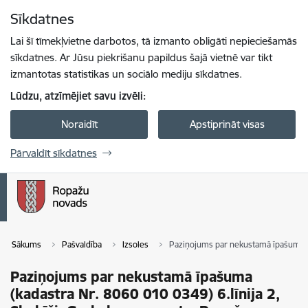
Pāriet uz lapas saturu
Sīkdatnes
Spied
lai meklētu
Enter
Lai šī tīmekļvietne darbotos, tā izmanto obligāti nepieciešamās
sīkdatnes. Ar Jūsu piekrišanu papildus šajā vietnē var tikt
izmantotas statistikas un sociālo mediju sīkdatnes.
Lūdzu, atzīmējiet savu izvēli:
Noraidīt
Apstiprināt visas
Pārvaldīt sīkdatnes
Sākums
Pašvaldība
Izsoles
Paziņojums par nekustamā īpašuma (ka
Paziņojums par nekustamā īpašuma
(kadastra Nr. 8060 010 0349) 6.līnija 2,