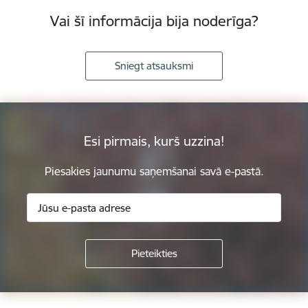
Vai šī informācija bija noderīga?
Sniegt atsauksmi
Esi pirmais, kurš uzzina!
Piesakies jaunumu saņemšanai savā e-pastā.
Kājene