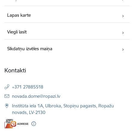
Lapas karte
Viegli lasīt
Sīkdatņu izvēles maiņa
Kontakti
+371 27885518
E-pasts:
novada.dome@ropazi.lv
Institūta iela 1A, Ulbroka, Stopiņu pagasts, Ropažu
novads, LV-2130