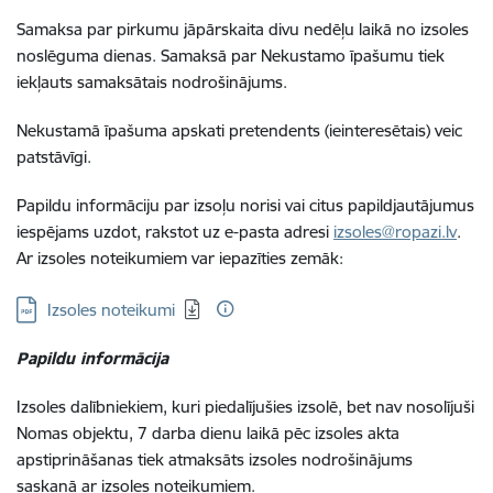
Samaksa par pirkumu jāpārskaita divu nedēļu laikā no izsoles
noslēguma dienas. Samaksā par Nekustamo īpašumu tiek
iekļauts samaksātais nodrošinājums.
Nekustamā īpašuma apskati pretendents (ieinteresētais) veic
patstāvīgi.
Papildu informāciju par izsoļu norisi vai citus papildjautājumus
iespējams uzdot, rakstot uz e-pasta adresi
izsoles@ropazi.lv
.
Ar izsoles noteikumiem var iepazīties zemāk:
Lejupielādēt:
Izsoles noteikumi
Papildu informācija
Izsoles dalībniekiem, kuri piedalījušies izsolē, bet nav nosolījuši
Nomas objektu, 7 darba dienu laikā pēc izsoles akta
apstiprināšanas tiek atmaksāts izsoles nodrošinājums
saskaņā ar izsoles noteikumiem.