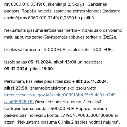
Nr.
8060 010 0349
) 6.
šķērslīnija 2, Skuķīši, Garkalnes
pagasts, Ropažu novads, sastāv no zemes vienības (kadastra
apzīmējums
8060 010 0349
) 0,0590 ha platībā
.
Nekustamā īpašuma lietošanas mērķis – individuālo dzīvojamo
māju apbūves zeme (
Savrupmāju apbūves teritorija (DzS2)
).
Izsoles sākumcena – 5 000 EUR, izsoles solis - 500 EUR.
Izsole sākas
05.11.2024. plkst.13:00
un noslēdzas
05.12.2024. plkst.13:00.
Personām, kas vēlas piedalīties izsolē
līdz 25.11.2024.
plkst.23:59
,
izmantojot elektronisko izsoļu vietni
https://izsoles.ta.gov.lv/izsole/0039f8b4-f5c6-4e81-a249-
cab639326d19
jāiesniedz pieteikums un jāiemaksā
nodrošinājuma nauda – 500,00 EUR Ropažu novada
pašvaldības, norēķinu kontā: LV79UNLA0033300130908 ar
atzīmi “Nekustamā īpašuma 6.līnija 2 izsoles nodrošinājums”.