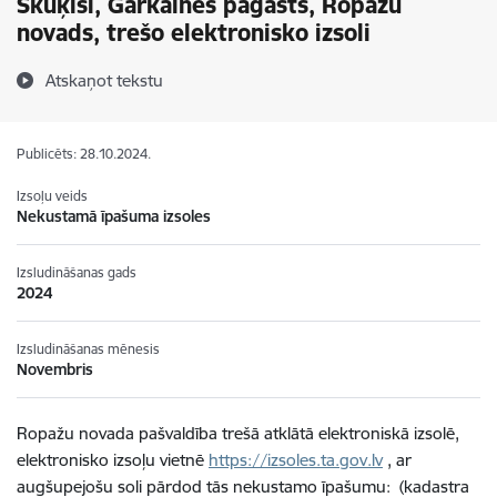
Skuķīši, Garkalnes pagasts, Ropažu
novads, trešo elektronisko izsoli
Atskaņot tekstu
Publicēts: 28.10.2024.
Izsoļu veids
Nekustamā īpašuma izsoles
Izsludināšanas gads
2024
Izsludināšanas mēnesis
Novembris
Ropažu
novada pašvaldība trešā atklātā elektroniskā izsolē,
elektronisko izsoļu vietnē
https://izsoles.ta.gov.lv
, ar
augšupejošu soli pārdod tās
nekustamo īpašumu:
(kadastra