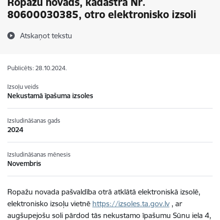
Ropažu novads, kadastra Nr.
80600030385, otro elektronisko izsoli
Atskaņot tekstu
Publicēts: 28.10.2024.
Izsoļu veids
Nekustamā īpašuma izsoles
Izsludināšanas gads
2024
Izsludināšanas mēnesis
Novembris
Ropažu
novada pašvaldība otrā atklātā elektroniskā izsolē,
elektronisko izsoļu vietnē
https://izsoles.ta.gov.lv
, ar
augšupejošu soli pārdod tās
nekustamo īpašumu
Sūnu iela 4,