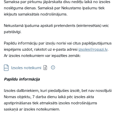
Samaksa par pirkumu jāpārskaita divu nedēļu laikā no izsoles
noslēguma dienas. Samaksā par Nekustamo īpašumu tiek
iekļauts samaksātais nodrošinājums.
Nekustamā īpašuma apskati pretendents (ieinteresētais) veic
patstāvīgi.
Papildu informāciju par izsoļu norisi vai citus papildjautājumus
iespējams uzdot, rakstot uz e-pasta adresi
izsoles@ropazi.lv
.
Ar izsoles noteikumiem var iepazīties zemāk:
Lejupielādēt:
Izsoles noteikumi
Papildu informācija
Izsoles dalībniekiem, kuri piedalījušies izsolē, bet nav nosolījuši
Nomas objektu, 7 darba dienu laikā pēc izsoles akta
apstiprināšanas tiek atmaksāts izsoles nodrošinājums
saskaņā ar izsoles noteikumiem.