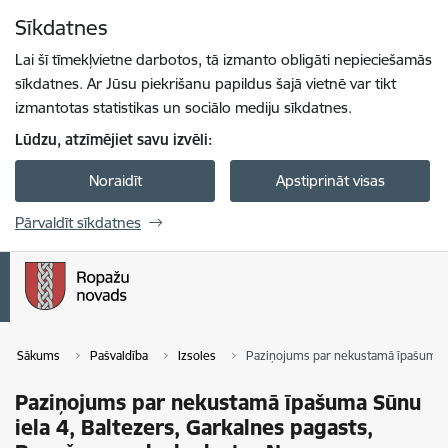
Pāriet uz lapas saturu
Sīkdatnes
Spied
lai meklētu
Enter
Lai šī tīmekļvietne darbotos, tā izmanto obligāti nepieciešamās
sīkdatnes. Ar Jūsu piekrišanu papildus šajā vietnē var tikt
izmantotas statistikas un sociālo mediju sīkdatnes.
Lūdzu, atzīmējiet savu izvēli:
Noraidīt
Apstiprināt visas
Pārvaldīt sīkdatnes
Sākums
Pašvaldība
Izsoles
Paziņojums par nekustamā īpašuma Sū
Paziņojums par nekustamā īpašuma Sūnu
iela 4, Baltezers, Garkalnes pagasts,