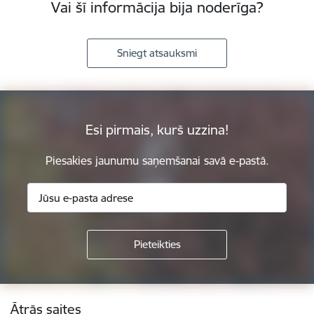
Vai šī informācija bija noderīga?
Sniegt atsauksmi
Esi pirmais, kurš uzzina!
Piesakies jaunumu saņemšanai savā e-pastā.
Kājene
Ātrās saites