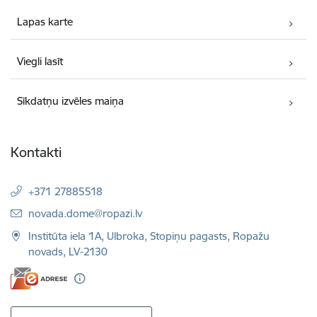
Lapas karte
Viegli lasīt
Sīkdatņu izvēles maiņa
Kontakti
+371 27885518
E-pasts:
novada.dome@ropazi.lv
Institūta iela 1A, Ulbroka, Stopiņu pagasts, Ropažu
novads, LV-2130