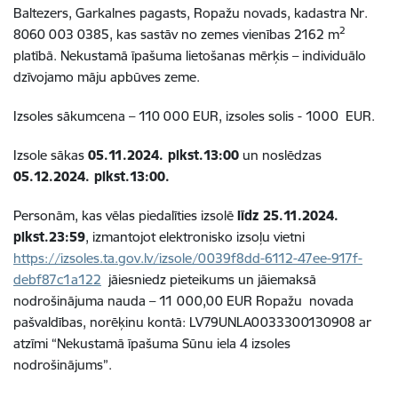
Baltezers, Garkalnes pagasts, Ropažu novads, kadastra Nr.
2
8060 003 0385
, kas sastāv no zemes vienības 2162 m
platībā
.
Nekustamā īpašuma lietošanas mērķis – individuālo
dzīvojamo māju apbūves zeme.
Izsoles sākumcena – 110 000 EUR, izsoles solis - 1000 EUR.
Izsole sākas
05.11.2024. plkst.13:00
un noslēdzas
05.12.2024. plkst.13:00.
Personām, kas vēlas piedalīties izsolē
līdz 25.11.2024.
plkst.23:59
,
izmantojot elektronisko izsoļu vietni
https://izsoles.ta.gov.lv/izsole/0039f8dd-6112-47ee-917f-
debf87c1a122
jāiesniedz pieteikums un jāiemaksā
nodrošinājuma nauda – 11 000,00 EUR Ropažu novada
pašvaldības, norēķinu kontā: LV79UNLA0033300130908 ar
atzīmi “Nekustamā īpašuma Sūnu iela 4 izsoles
nodrošinājums”.