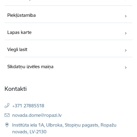
Piekļūstamība
Lapas karte
Viegli lasīt
Sīkdatņu izvēles maiņa
Kontakti
+371 27885518
E-pasts:
novada.dome@ropazi.lv
Institūta iela 1A, Ulbroka, Stopiņu pagasts, Ropažu
novads, LV-2130