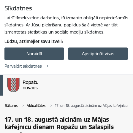
Pāriet uz lapas saturu
Sīkdatnes
Spied
lai meklētu
Enter
Lai šī tīmekļvietne darbotos, tā izmanto obligāti nepieciešamās
sīkdatnes. Ar Jūsu piekrišanu papildus šajā vietnē var tikt
izmantotas statistikas un sociālo mediju sīkdatnes.
Lūdzu, atzīmējiet savu izvēli:
Noraidīt
Apstiprināt visas
Pārvaldīt sīkdatnes
Sākums
Aktualitātes
17. un 18. augustā aicinām uz Mājas kafejnīcu 
17. un 18. augustā aicinām uz Mājas
kafejnīcu dienām Ropažu un Salaspils