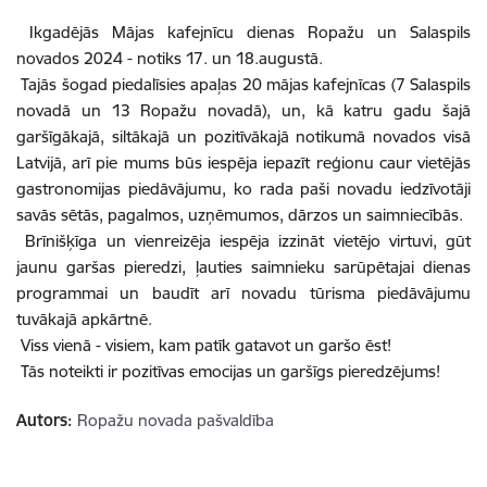
Ikgadējās Mājas kafejnīcu dienas Ropažu un Salaspils
novados 2024 - notiks 17. un 18.augustā.
Tajās šogad piedalīsies apaļas 20 mājas kafejnīcas (7 Salaspils
novadā un 13 Ropažu novadā), un, kā katru gadu šajā
garšīgākajā, siltākajā un pozitīvākajā notikumā novados visā
Latvijā, arī pie mums būs iespēja iepazīt reģionu caur vietējās
gastronomijas piedāvājumu, ko rada paši novadu iedzīvotāji
savās sētās, pagalmos, uzņēmumos, dārzos un saimniecībās.
Brīnišķīga un vienreizēja iespēja izzināt vietējo virtuvi, gūt
jaunu garšas pieredzi, ļauties saimnieku sarūpētajai dienas
programmai un baudīt arī novadu tūrisma piedāvājumu
tuvākajā apkārtnē.
Viss vienā - visiem, kam patīk gatavot un garšo ēst!
Tās noteikti ir pozitīvas emocijas un garšīgs pieredzējums!
Autors:
Ropažu novada pašvaldība