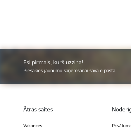
Esi pirmais, kurš uzzina!
Piesakies jaunumu saņemšanai savā e-pastā.
Kājene
Ātrās saites
Noderīg
Vakances
Privātuma