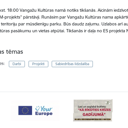
 plkst. 18:00 Vangažu Kultūras namā notiks tikšanās. Aicinām iedzī
M-projekts” pārstāvji. Runāsim par Vangažu Kultūras nama apkārtējā
 teritoriju par mūsdienīgu parku. Būs daudz zaļumu. Uzlabos arī au
ltūras pasākumu un vietas atpūtai. Tikšanās ir daļa no ES projekta
tas tēmas
es:
Darbi
Projekti
Sabiedrības līdzdalība