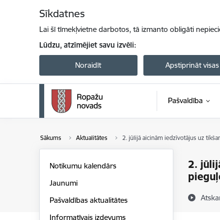
Pāriet uz lapas saturu
Sīkdatnes
Lai šī tīmekļvietne darbotos, tā izmanto obligāti nepiec
Lūdzu, atzīmējiet savu izvēli:
Noraidīt
Apstiprināt visas
Pašvaldība
Sākums
Aktualitātes
2. jūlijā aicinām iedzīvotājus uz ti
2. jūl
Notikumu kalendārs
pieguļ
Jaunumi
Atska
Pašvaldības aktualitātes
Informatīvais izdevums