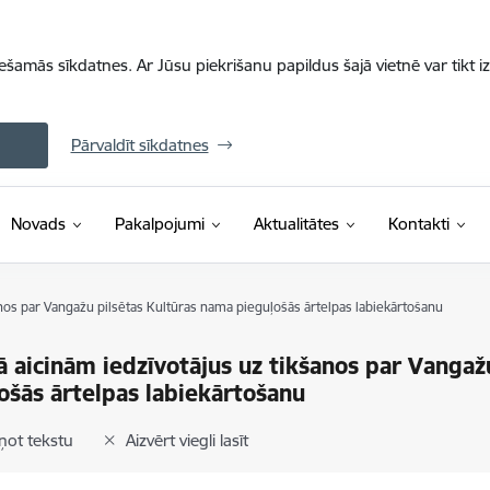
iešamās sīkdatnes. Ar Jūsu piekrišanu papildus šajā vietnē var tikt i
Pārvaldīt sīkdatnes
Novads
Pakalpojumi
Aktualitātes
Kontakti
kšanos par Vangažu pilsētas Kultūras nama pieguļošās ārtelpas labiekārtošanu
ijā aicinām iedzīvotājus uz tikšanos par Vanga
ošās ārtelpas labiekārtošanu
ņot tekstu
Aizvērt viegli lasīt