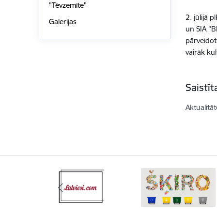
"Tēvzemīte"
2. jūlijā
Galerijas
un SIA “B
pārveidot
vairāk ku
Saistī
Aktualitāt