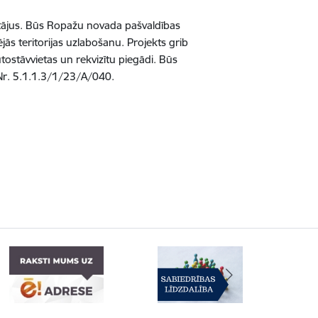
votājus. Būs Ropažu novada pašvaldības
s teritorijas uzlabošanu. Projekts grib
tostāvvietas un rekvizītu piegādi. Būs
 Nr. 5.1.1.3/1/23/A/040.