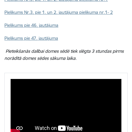
Pielikums Nr.3. pie 1. un 2. jautājuma pielikuma nr.1- 2
Pielikums pie 46. jautājuma
Pielikums pie 47. jautājuma
Pieteikšanās dalībai domes sēdē tiek slēgta 3 stundas pirms
norādītā domes sēdes sākuma laika.