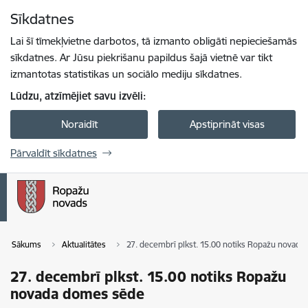
Pāriet uz lapas saturu
Sīkdatnes
Spied
lai meklētu
Enter
Lai šī tīmekļvietne darbotos, tā izmanto obligāti nepieciešamās
sīkdatnes. Ar Jūsu piekrišanu papildus šajā vietnē var tikt
izmantotas statistikas un sociālo mediju sīkdatnes.
Lūdzu, atzīmējiet savu izvēli:
Noraidīt
Apstiprināt visas
Pārvaldīt sīkdatnes
Sākums
Aktualitātes
27. decembrī plkst. 15.00 notiks Ropažu novad
27. decembrī plkst. 15.00 notiks Ropažu
novada domes sēde