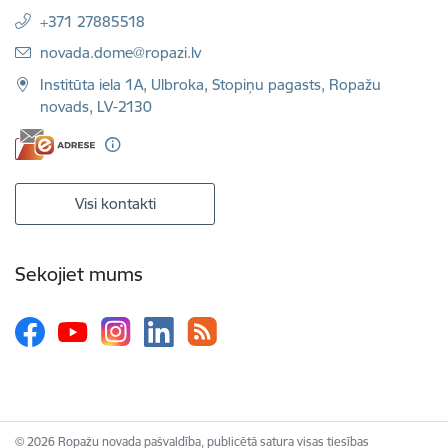
+371 27885518
E-pasts:
novada.dome@ropazi.lv
Institūta iela 1A, Ulbroka, Stopiņu pagasts, Ropažu
novads, LV-2130
Visi kontakti
Sekojiet mums
© 2026 Ropažu novada pašvaldība, publicētā satura visas tiesības