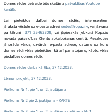
Domes sēdes tiešraide būs skatāma
pašvaldības Youtube
kanālā
.
Lai pieteiktos dalībai domes sēdēs, interesentiem
jāraksta vēstule uz e-pasta adresi
sedes@ropazi.lv
, vai jāzvana
pa tālruni
+371 25463308
, vai jāpiesakās jebkurā Ropažu
novada pašvaldības Klientu apkalpošanas centrā. Piesakoties
jānorāda vārds, uzvārds, e-pasta adrese, datums uz kuru
domes sēdi vēlas pieteikties, kā arī pamatojums, kāpēc vēlas
piedalīties domes sēdē.
Domes sēdes darba kārtība, 27.12.2023.
Lēmumprojekti, 27.12.2023.
Pielikums Nr.1. pie 1. un 2. jautājuma
Pielikums Nr.2 pie 2. jautājuma - KARTE
Pielikums Nr.3. pie 1. un 2. jautājuma pielikuma Nr.1