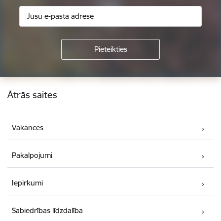
Kājene
Ātrās saites
Vakances
Pakalpojumi
Iepirkumi
Sabiedrības līdzdalība