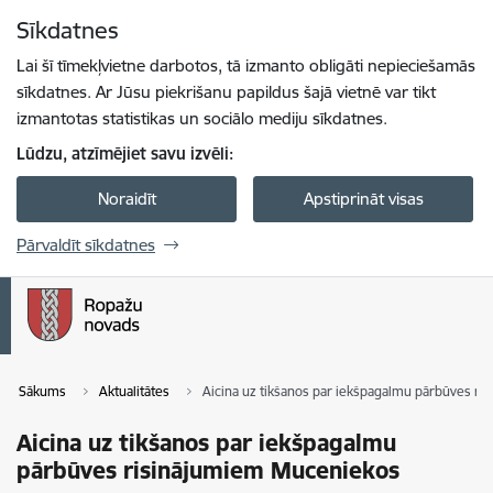
Pāriet uz lapas saturu
Sīkdatnes
Spied
lai meklētu
Enter
Lai šī tīmekļvietne darbotos, tā izmanto obligāti nepieciešamās
sīkdatnes. Ar Jūsu piekrišanu papildus šajā vietnē var tikt
izmantotas statistikas un sociālo mediju sīkdatnes.
Lūdzu, atzīmējiet savu izvēli:
Noraidīt
Apstiprināt visas
Pārvaldīt sīkdatnes
Sākums
Aktualitātes
Aicina uz tikšanos par iekšpagalmu pārbūves r
Aicina uz tikšanos par iekšpagalmu
pārbūves risinājumiem Muceniekos