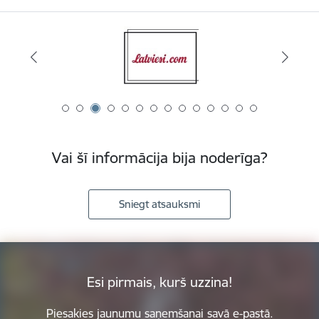
Vai šī informācija bija noderīga?
Sniegt atsauksmi
Esi pirmais, kurš uzzina!
Piesakies jaunumu saņemšanai savā e-pastā.