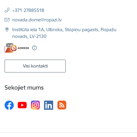
+371 27885518
E-pasts:
novada.dome@ropazi.lv
Institūta iela 1A, Ulbroka, Stopiņu pagasts, Ropažu
novads, LV-2130
Visi kontakti
Sekojiet mums