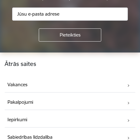
Kājene
Ātrās saites
Vakances
Pakalpojumi
Iepirkumi
Sabiedrības līdzdalība