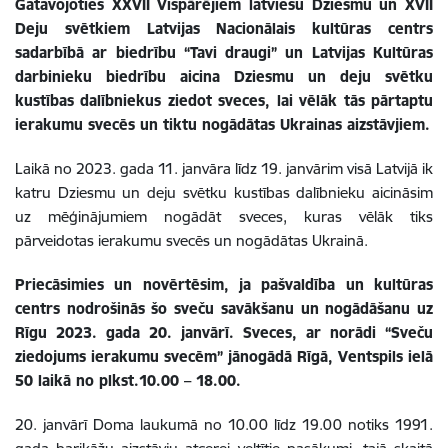
Gatavojoties XXVII Vispārējiem latviešu Dziesmu un XVII
Deju svētkiem Latvijas Nacionālais kultūras centrs
sadarbībā ar biedrību “Tavi draugi” un Latvijas Kultūras
darbinieku biedrību aicina Dziesmu un deju svētku
kustības dalībniekus ziedot sveces, lai vēlāk tās pārtaptu
ierakumu svecēs un tiktu nogādātas Ukrainas aizstāvjiem.
Laikā no 2023. gada 11. janvāra līdz 19. janvārim visā Latvijā ik
katru Dziesmu un deju svētku kustības dalībnieku aicināsim
uz mēģinājumiem nogādāt sveces, kuras vēlāk tiks
pārveidotas ierakumu svecēs un nogādātas Ukrainā.
Priecāsimies un novērtēsim, ja pašvaldība un kultūras
centrs nodrošinās šo sveču savākšanu un nogādāšanu uz
Rīgu 2023. gada 20. janvārī. Sveces, ar norādi “Sveču
ziedojums ierakumu svecēm” jānogādā Rīgā, Ventspils ielā
50 laikā no plkst.10.00 – 18.00.
20. janvārī Doma laukumā no 10.00 līdz 19.00 notiks 1991.