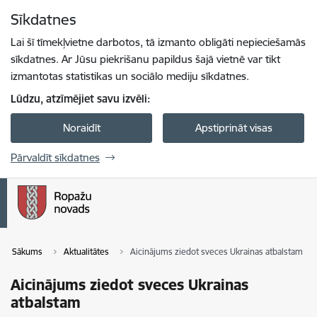
Pāriet uz lapas saturu
Sīkdatnes
Spied
lai meklētu
Enter
Lai šī tīmekļvietne darbotos, tā izmanto obligāti nepieciešamās
sīkdatnes. Ar Jūsu piekrišanu papildus šajā vietnē var tikt
izmantotas statistikas un sociālo mediju sīkdatnes.
Lūdzu, atzīmējiet savu izvēli:
Noraidīt
Apstiprināt visas
Pārvaldīt sīkdatnes
Sākums
Aktualitātes
Aicinājums ziedot sveces Ukrainas atbalstam
Aicinājums ziedot sveces Ukrainas
atbalstam