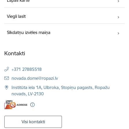
Lapas karte
Viegli lasīt
Sīkdatņu izvēles maiņa
Kontakti
+371 27885518
E-pasts:
novada.dome@ropazi.lv
Institūta iela 1A, Ulbroka, Stopiņu pagasts, Ropažu
novads, LV-2130
Visi kontakti