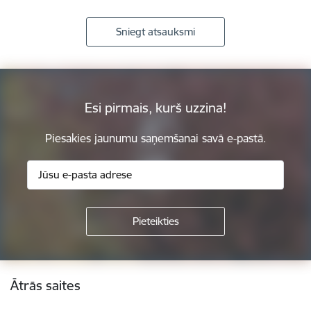
Sniegt atsauksmi
Esi pirmais, kurš uzzina!
Piesakies jaunumu saņemšanai savā e-pastā.
Kājene
Ātrās saites