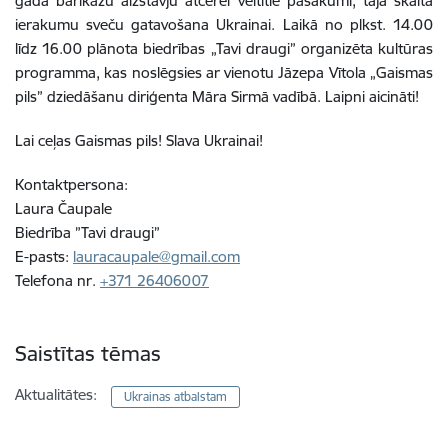
gada barikāžu aizstāvju atcerei veltītie pasākumi, tajā skaitā
ierakumu sveču gatavošana Ukrainai. Laikā no plkst. 14.00
līdz 16.00 plānota biedrības „Tavi draugi” organizēta kultūras
programma, kas noslēgsies ar vienotu Jāzepa Vītola „Gaismas
pils” dziedāšanu diriģenta Māra Sirmā vadībā. Laipni aicināti!
Lai ceļas Gaismas pils! Slava Ukrainai!
Kontaktpersona:
Laura Čaupale
Biedrība ”Tavi draugi”
E-pasts:
lauracaupale@gmail.com
Telefona nr.
+371 26406007
Saistītas tēmas
Aktualitātes:
Ukrainas atbalstam