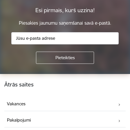
Esi pirmais, kurš uzzina!
Piesakies jaunumu saņemšanai savā e-pastā.
Kājene
Ātrās saites
Vakances
Pakalpojumi