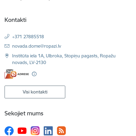
Kontakti
+371 27885518
E-pasts:
novada.dome@ropazi.lv
Institūta iela 1A, Ulbroka, Stopiņu pagasts, Ropažu
novads, LV-2130
Visi kontakti
Sekojiet mums