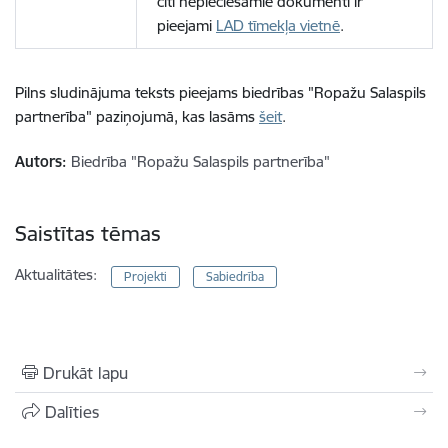
citi nepieciešamie dokumenti ir
pieejami
LAD tīmekļa vietnē
.
Pilns sludinājuma teksts pieejams biedrības "Ropažu Salaspils
partnerība" paziņojumā, kas lasāms
šeit
.
Autors:
Biedrība "Ropažu Salaspils partnerība"
Saistītas tēmas
Aktualitātes:
Projekti
Sabiedrība
Drukāt lapu
Dalīties