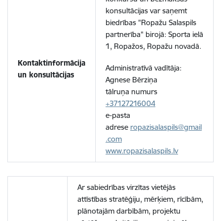
konsultācijas var saņemt
biedrības "Ropažu Salaspils
partnerība" birojā: Sporta ielā
1, Ropažos, Ropažu novadā.
Kontaktinformācija
Administratīvā vadītāja:
un konsultācijas
Agnese Bērziņa
tālruņa numurs
+37127216004
e-pasta
adrese
ropazisalaspils@gmail
.com
www.ropazisalaspils.lv
Ar sabiedrības virzītas vietējās
attīstības stratēģiju, mērķiem, rīcībām,
plānotajām darbībām, projektu