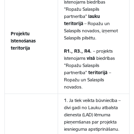
īstenojams biedrības
"Ropažu Salaspils
partnerība"
lauku
teritorijā
– Ropažu un
Salaspils novados, izņemot
Projektu
Salaspils pilsētu.
īstenošanas
teritorija
R1., R3., R4.
– projekts
īstenojams
visā
biedrības
"Ropažu Salaspils
partnerība"
teritorijā
–
Ropažu un Salaspils
novados.
1. Ja tiek veikta būvniecība –
divi gadi no Lauku atbalsta
dienesta (LAD) lēmuma
pieņemšanas par projekta
iesnieguma apstiprināšanu.