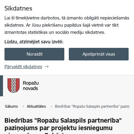
Pāriet uz lapas saturu
Sīkdatnes
Spied
lai meklētu
Enter
Lai šī tīmekļvietne darbotos, tā izmanto obligāti nepieciešamās
sīkdatnes. Ar Jūsu piekrišanu papildus šajā vietnē var tikt
izmantotas statistikas un sociālo mediju sīkdatnes.
Lūdzu, atzīmējiet savu izvēli:
Noraidīt
Apstiprināt visas
Pārvaldīt sīkdatnes
Sākums
Aktualitātes
Biedrības "Ropažu Salaspils partnerība" paziņo
Biedrības "Ropažu Salaspils partnerība"
paziņojums par projektu iesniegumu