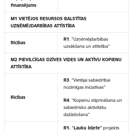
finansējums
M1 VIETĒJOS RESURSOS BALSTĪTAS
UZŅĒMĒJDARBĪBAS ATTĪSTĪBA
R1
. "Uzņēmējdarbības
Rīcības
uzsākšana un attīstība"
M2 PIEVILCĪGAS DZĪVES VIDES UN AKTĪVU KOPIENU
ATTĪSTĪBA
R3
. "Vietējai sabiedrībai
nozīmīgas iniciatīvas"
Rīcības
R4
. "Kopienu stiprināšana un
sabiedrisko aktivitāšu
dažādošana"
R1.
"
Lauku biļete"
projekts