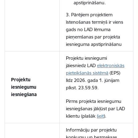
apstiprināšanu.
3. Pārējiem projektiem
īstenošanas termiņš ir viens
gads no LAD lēmuma
pieņemšanas par projekta
iesnieguma apstiprināšanu
Projektu iesniegumi
jāiesniedz LAD
elektroniskās
pieteikšanās sistēmā
(EPS)
Projektu
līdz 2026. gada 1. jūnijam
iesniegumu
plkst. 23.59.59.
iesniegšana
Pirms projekta iesniegumu
iesniegšanas jākļūst par LAD
klientu (plašāk
šeit
).
Informāciju par projektu
konkursu un bezmaksas