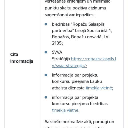
vērtēšanas kritērijiem un minimālo
punktu skaitu pozitīva atzinuma
saņemšanai var iepazīties:
biedrības "Ropažu Salaspils
partnerība" birojā Sporta ielā 1,
Ropažos, Ropažu novadā, LV-
2135;
SVVA
Cita
Stratēģija
https://ropazisalaspils.l
informācija
v/svaa-strategija/
;
informācija par projektu
konkursu pieejama Lauku
atbalsta dienesta
tīmekļa vietnē
;
informācija par projekta
konkursu pieejama biedrības
tīmekļa vietnē
.
Saistošie normatīvie akti, paraugi un