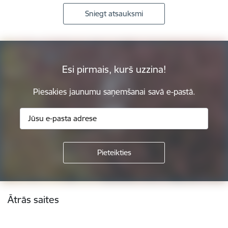
Sniegt atsauksmi
Esi pirmais, kurš uzzina!
Piesakies jaunumu saņemšanai savā e-pastā.
Kājene
Ātrās saites