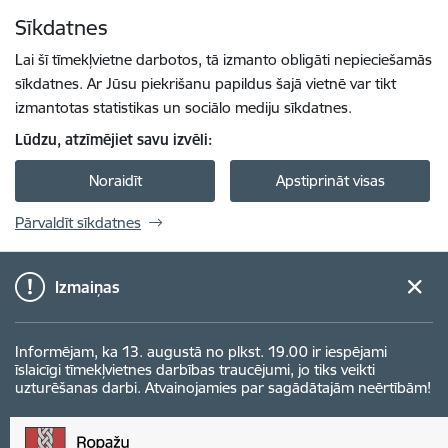
Pāriet uz lapas saturu
Sīkdatnes
Spied
lai meklētu
Enter
Lai šī tīmekļvietne darbotos, tā izmanto obligāti nepieciešamās
sīkdatnes. Ar Jūsu piekrišanu papildus šajā vietnē var tikt
izmantotas statistikas un sociālo mediju sīkdatnes.
Lūdzu, atzīmējiet savu izvēli:
Noraidīt
Apstiprināt visas
Pārvaldīt sīkdatnes
Izmaiņas
Informējam, ka 13. augustā no plkst. 19.00 ir iespējami
īslaicīgi tīmekļvietnes darbības traucējumi, jo tiks veikti
uzturēšanas darbi. Atvainojamies par sagādātajām neērtībām!