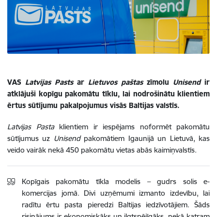
VAS
Latvijas Pasts
ar
Lietuvos paštas
zīmolu
Unisend
ir
atklājuši kopīgu pakomātu tīklu, lai nodrošinātu klientiem
ērtus sūtījumu pakalpojumus visās Baltijas valstīs.
Latvijas Pasta
klientiem ir iespējams noformēt pakomātu
sūtījumus uz
Unisend
pakomātiem Igaunijā un Lietuvā, kas
veido vairāk nekā 450 pakomātu vietas abās kaimiņvalstīs.
Kopīgais pakomātu tīkla modelis – gudrs solis e-
komercijas jomā. Divi uzņēmumi izmanto izdevību, lai
radītu ērtu pasta pieredzi Baltijas iedzīvotājiem. Šāds
risinājums ir ekonomiskāks un ilgtspējīgāks, nekā katram