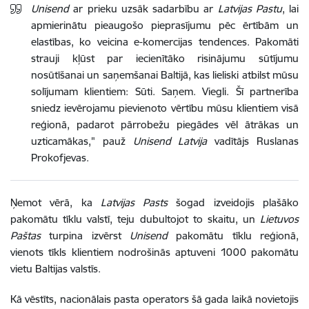
Unisend
ar prieku uzsāk sadarbību ar
Latvijas Pastu
, lai
apmierinātu pieaugošo pieprasījumu pēc ērtībām un
elastības, ko veicina e-komercijas tendences. Pakomāti
strauji kļūst par iecienītāko risinājumu sūtījumu
nosūtīšanai un saņemšanai Baltijā, kas lieliski atbilst mūsu
solījumam klientiem: Sūti. Saņem. Viegli. Šī partnerība
sniedz ievērojamu pievienoto vērtību mūsu klientiem visā
reģionā, padarot pārrobežu piegādes vēl ātrākas un
uzticamākas," pauž
Unisend Latvija
vadītājs Ruslanas
Prokofjevas.
Ņemot vērā, ka
Latvijas Pasts
šogad izveidojis plašāko
pakomātu tīklu valstī, teju dubultojot to skaitu, un
Lietuvos
Paštas
turpina izvērst
Unisend
pakomātu tīklu reģionā,
vienots tīkls klientiem nodrošinās aptuveni 1000 pakomātu
vietu Baltijas valstīs.
Kā vēstīts, nacionālais pasta operators šā gada laikā novietojis