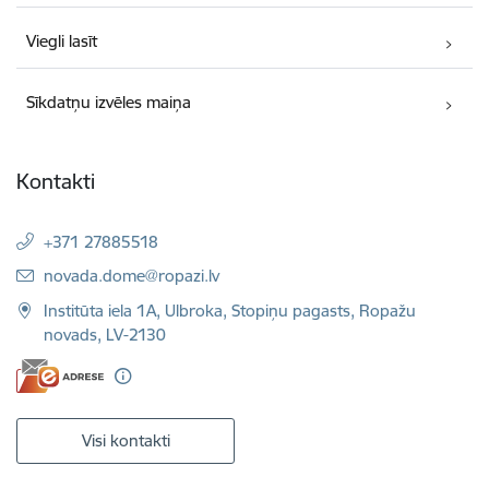
Viegli lasīt
Sīkdatņu izvēles maiņa
Kontakti
+371 27885518
E-pasts:
novada.dome@ropazi.lv
Institūta iela 1A, Ulbroka, Stopiņu pagasts, Ropažu
novads, LV-2130
Visi kontakti