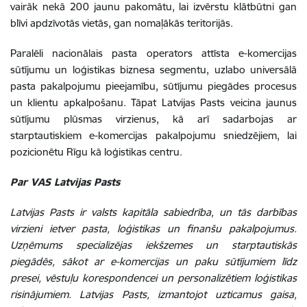
vairāk nekā 200 jaunu pakomātu, lai izvērstu klātbūtni gan
blīvi apdzīvotās vietās, gan nomaļākās teritorijās.
Paralēli nacionālais pasta operators attīsta e-komercijas
sūtījumu un loģistikas biznesa segmentu, uzlabo universālā
pasta pakalpojumu pieejamību, sūtījumu piegādes procesus
un klientu apkalpošanu. Tāpat Latvijas Pasts veicina jaunus
sūtījumu plūsmas virzienus, kā arī sadarbojas ar
starptautiskiem e-komercijas pakalpojumu sniedzējiem, lai
pozicionētu Rīgu kā loģistikas centru.
Par VAS Latvijas Pasts
Latvijas Pasts ir valsts kapitāla sabiedrība, un tās darbības
virzieni ietver pasta, loģistikas un finanšu pakalpojumus.
Uzņēmums specializējas iekšzemes un starptautiskās
piegādēs, sākot ar e-komercijas un paku sūtījumiem līdz
presei, vēstuļu korespondencei un personalizētiem loģistikas
risinājumiem. Latvijas Pasts, izmantojot uzticamus gaisa,