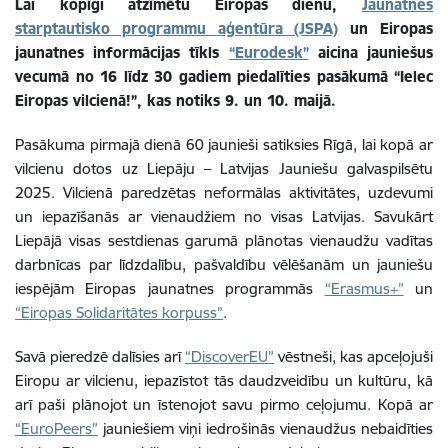
Lai kopīgi atzīmētu Eiropas dienu,
Jaunatnes
starptautisko programmu aģentūra (JSPA)
un Eiropas
jaunatnes informācijas tīkls
“Eurodesk”
aicina jauniešus
vecumā no 16 līdz 30 gadiem piedalīties pasākumā “Ielec
Eiropas vilcienā!”, kas notiks 9. un 10. maijā.
Pasākuma pirmajā dienā 60 jaunieši satiksies Rīgā, lai kopā ar
vilcienu dotos uz Liepāju – Latvijas Jauniešu galvaspilsētu
2025. Vilcienā paredzētas neformālas aktivitātes, uzdevumi
un iepazīšanās ar vienaudžiem no visas Latvijas. Savukārt
Liepājā visas sestdienas garumā plānotas vienaudžu vadītas
darbnīcas par līdzdalību, pašvaldību vēlēšanām un jauniešu
iespējām Eiropas jaunatnes programmās
“Erasmus+”
un
“Eiropas Solidaritātes korpuss”
.
Savā pieredzē dalīsies arī
“DiscoverEU”
vēstneši, kas apceļojuši
Eiropu ar vilcienu, iepazīstot tās daudzveidību un kultūru, kā
arī paši plānojot un īstenojot savu pirmo ceļojumu. Kopā ar
“EuroPeers”
jauniešiem viņi iedrošinās vienaudžus nebaidīties