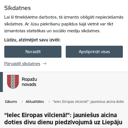
Pāriet uz lapas saturu
Sīkdatnes
Spied
lai meklētu
Enter
Lai šī tīmekļvietne darbotos, tā izmanto obligāti nepieciešamās
sīkdatnes. Ar Jūsu piekrišanu papildus šajā vietnē var tikt
izmantotas statistikas un sociālo mediju sīkdatnes.
Lūdzu, atzīmējiet savu izvēli:
Noraidīt
Apstiprināt visas
Pārvaldīt sīkdatnes
Sākums
Aktualitātes
“Ielec Eiropas vilcienā!”: jauniešus aicina dotie
“Ielec Eiropas vilcienā!”: jauniešus aicina
doties divu dienu piedzīvojumā uz Liepāju