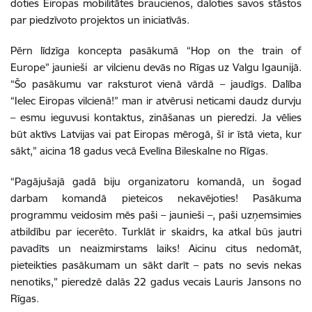
doties Eiropas mobilitātes braucienos, daloties savos stāstos
par piedzīvoto projektos un iniciatīvās.
Pērn līdzīga koncepta pasākumā “Hop on the train of
Europe” jaunieši ar vilcienu devās no Rīgas uz Valgu Igaunijā.
“Šo pasākumu var raksturot vienā vārdā – jaudīgs. Dalība
“Ielec Eiropas vilcienā!” man ir atvērusi neticami daudz durvju
– esmu ieguvusi kontaktus, zināšanas un pieredzi. Ja vēlies
būt aktīvs Latvijas vai pat Eiropas mērogā, šī ir īstā vieta, kur
sākt,” aicina 18 gadus vecā Evelīna Bileskalne no Rīgas.
“Pagājušajā gadā biju organizatoru komandā, un šogad
darbam komandā pieteicos nekavējoties! Pasākuma
programmu veidosim mēs paši – jaunieši –, paši uzņemsimies
atbildību par iecerēto. Turklāt ir skaidrs, ka atkal būs jautri
pavadīts un neaizmirstams laiks! Aicinu citus nedomāt,
pieteikties pasākumam un sākt darīt – pats no sevis nekas
nenotiks,” pieredzē dalās 22 gadus vecais Lauris Jansons no
Rīgas.