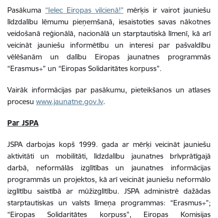
Pasākuma
“Ielec Eiropas vilcienā!”
mērķis ir vairot jauniešu
līdzdalību lēmumu pieņemšanā, iesaistoties savas nākotnes
veidošanā reģionālā, nacionālā un starptautiskā līmenī, kā arī
veicināt jauniešu informētību un interesi par pašvaldību
vēlēšanām un dalību Eiropas jaunatnes programmās
“Erasmus+” un “Eiropas Solidaritātes korpuss”.
Vairāk informācijas par pasākumu, pieteikšanos un atlases
procesu
www.jaunatne.gov.lv
.
Par JSPA
JSPA darbojas kopš 1999. gada ar mērķi veicināt jauniešu
aktivitāti un mobilitāti, līdzdalību jaunatnes brīvprātīgajā
darbā, neformālās izglītības un jaunatnes informācijas
programmās un projektos, kā arī veicināt jauniešu neformālo
izglītību saistībā ar mūžizglītību. JSPA administrē dažādas
starptautiskas un valsts līmeņa programmas: “Erasmus+”;
“Eiropas Solidaritātes korpuss”, Eiropas Komisijas