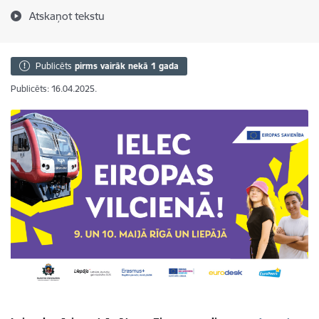
Atskaņot tekstu
Publicēts
pirms vairāk nekā 1 gada
Publicēts: 16.04.2025.