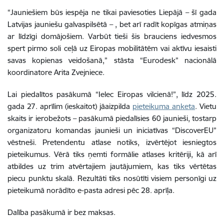
“Jauniešiem būs iespēja ne tikai paviesoties Liepājā – šī gada
Latvijas jauniešu galvaspilsētā – , bet arī radīt kopīgas atmiņas
ar līdzīgi domājošiem. Varbūt tieši šis brauciens iedvesmos
spert pirmo soli ceļā uz Eiropas mobilitātēm vai aktīvu iesaisti
savas kopienas veidošanā,” stāsta “Eurodesk” nacionālā
koordinatore Arita Zvejniece.
Lai piedalītos pasākumā “Ielec Eiropas vilcienā!”, līdz 2025.
gada 27. aprīlim (ieskaitot) jāaizpilda
pieteikuma anketa
. Vietu
skaits ir ierobežots – pasākumā piedalīsies 60 jaunieši, tostarp
organizatoru komandas jaunieši un iniciatīvas “DiscoverEU”
vēstneši. Pretendentu atlase notiks, izvērtējot iesniegtos
pieteikumus. Vērā tiks ņemti formālie atlases kritēriji, kā arī
atbildes uz trim atvērtajiem jautājumiem, kas tiks vērtētas
piecu punktu skalā. Rezultāti tiks nosūtīti visiem personīgi uz
pieteikumā norādīto e-pasta adresi pēc 28. aprīļa.
Dalība pasākumā ir bez maksas.