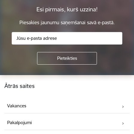
Esi pirmais, kurš uzzina!
Piesakies jaunumu saņemšanai savā e-pastā.
Kājene
Ātrās saites
Vakances
Pakalpojumi