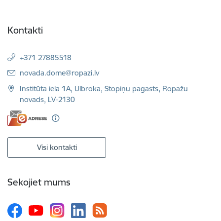
Kontakti
+371 27885518
E-pasts:
novada.dome@ropazi.lv
Institūta iela 1A, Ulbroka, Stopiņu pagasts, Ropažu
novads, LV-2130
Visi kontakti
Sekojiet mums