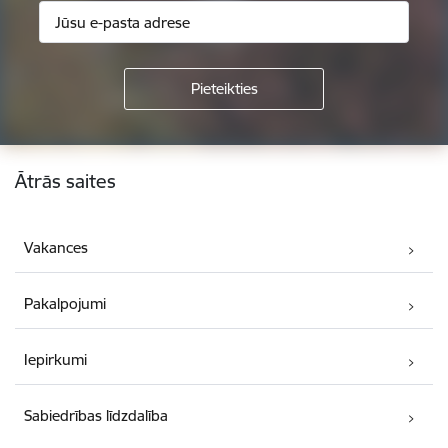
Kājene
Ātrās saites
Vakances
Pakalpojumi
Iepirkumi
Sabiedrības līdzdalība