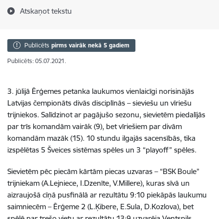
Atskaņot tekstu
Publicēts
pirms vairāk nekā 5 gadiem
Publicēts: 05.07.2021.
3. jūlijā Ērģemes petanka laukumos vienlaicīgi norisinājās
Latvijas čempionāts divās disciplīnās – sieviešu un vīriešu
trijniekos. Salīdzinot ar pagājušo sezonu, sievietēm piedalījās
par trīs komandām vairāk (9), bet vīriešiem par divām
komandām mazāk (15). 10 stundu ilgajās sacensībās, tika
izspēlētas 5 Šveices sistēmas spēles un 3 “playoff” spēles.
Sievietēm pēc piecām kārtām piecas uzvaras – “BSK Boule”
trijniekam (A.Lejniece, I.Dzenīte, V.Millere), kuras sīvā un
aizraujošā cīņā pusfinālā ar rezultātu 9:10 piekāpās laukumu
saimniecēm – Ērģeme 2 (L.Ķibere, E.Sula, D.Kozlova), bet
spēlē par trešo vietu ar rezultātu 13:9 uzvarēja Ventspils