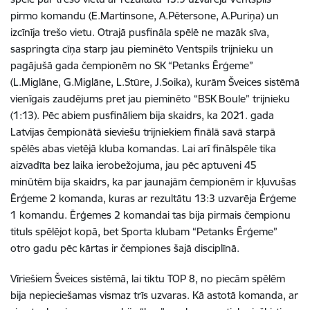
pirmo komandu (E.Martinsone, A.Pētersone, A.Puriņa) un
izcīnīja trešo vietu. Otrajā pusfināla spēlē ne mazāk sīva,
saspringta cīņa starp jau pieminēto Ventspils trijnieku un
pagājušā gada čempionēm no SK “Petanks Ērģeme”
(L.Miglāne, G.Miglāne, L.Stūre, J.Soika), kurām Šveices sistēmā
vienīgais zaudējums pret jau pieminēto “BSK Boule” trijnieku
(1:13). Pēc abiem pusfināliem bija skaidrs, ka 2021. gada
Latvijas čempionātā sieviešu trijniekiem finālā savā starpā
spēlēs abas vietējā kluba komandas. Lai arī finālspēle tika
aizvadīta bez laika ierobežojuma, jau pēc aptuveni 45
minūtēm bija skaidrs, ka par jaunajām čempionēm ir kļuvušas
Ērģeme 2 komanda, kuras ar rezultātu 13:3 uzvarēja Ērģeme
1 komandu. Ērģemes 2 komandai tas bija pirmais čempionu
tituls spēlējot kopā, bet Sporta klubam “Petanks Ērģeme”
otro gadu pēc kārtas ir čempiones šajā disciplīnā.
Vīriešiem Šveices sistēmā, lai tiktu TOP 8, no piecām spēlēm
bija nepieciešamas vismaz trīs uzvaras. Kā astotā komanda, ar