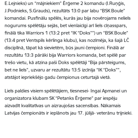
E.Lejnieks) un “mājniekiem” Ērģeme 2 komandu (I.Ruņģis,
J.Podnieks, S.Grauds), rezultāts 13:0 par labu “BSK Boule”
komandai. Pusfinālu spēlēs, kurās jau bija novērojams neliels
nogurums spēlētāju sejās, bet vienlaicīgi arī liels cīņasspars,
finālā tika Warriors 1 (13:2 pret “IK “Doks””) un “BSK Boule”
(13:4 pret Ventspils kērlinga klubu), kas nozīmēja, ka šajā LČ
disciplīnā, tāpat kā sievietēm, būs jauni čempioni. Finālā ar
rezultātu 13:3 pārāki bija Warriors komanda, bet spēlē par
trešo vietu, kā atzina paši Doks spēlētāji “Bija pārsteigums,
bet ne liels”, uzvaru ar rezultātu 13:5 izcīnīja “IK “Doks””,
atstājot iepriekšējo gadu čempionus ceturtajā vietā.
Liels paldies visiem spēlētājiem, tiesnesei- Ingai Apmanei un
organizatora klubam SK “Petanks Ērģeme” par iespēju
aizvadīt kvalitatīvas un aizraujošas sacensības. Nākamais
Latvijas čempionāts ir ieplānots jau 17. jūlijā- veterānu trijnieki.