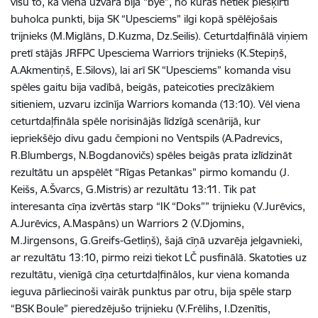
visu to, ka viena uzvara bija “bye”, no kuras netiek piešķirti
buholca punkti, bija SK “Upesciems” ilgi kopā spēlējošais
trijnieks (M.Miglāns, D.Kuzma, Dz.Seilis). Ceturtdaļfinālā viņiem
pretī stājās JRFPC Upesciema Warriors trijnieks (K.Stepiņš,
A.Akmentiņš, E.Silovs), lai arī SK “Upesciems” komanda visu
spēles gaitu bija vadībā, beigās, pateicoties precīzākiem
sitieniem, uzvaru izcīnīja Warriors komanda (13:10). Vēl viena
ceturtdaļfināla spēle norisinājās līdzīgā scenārijā, kur
iepriekšējo divu gadu čempioni no Ventspils (A.Padrevics,
R.Blumbergs, N.Bogdanovičs) spēles beigās prata izlīdzināt
rezultātu un apspēlēt “Rīgas Petankas” pirmo komandu (J.
Keišs, A.Švarcs, G.Mistris) ar rezultātu 13:11. Tik pat
interesanta cīņa izvērtās starp “IK “Doks”” trijnieku (V.Jurēvics,
A.Jurēvics, A.Maspāns) un Warriors 2 (V.Djomins,
M.Jirgensons, G.Greifs-Getliņš), šajā cīņā uzvarēja jelgavnieki,
ar rezultātu 13:10, pirmo reizi tiekot LČ pusfinālā. Skatoties uz
rezultātu, vienīgā cīņa ceturtdaļfinālos, kur viena komanda
ieguva pārliecinoši vairāk punktus par otru, bija spēle starp
“BSK Boule” pieredzējušo trijnieku (V.Frēlihs, I.Dzenītis,