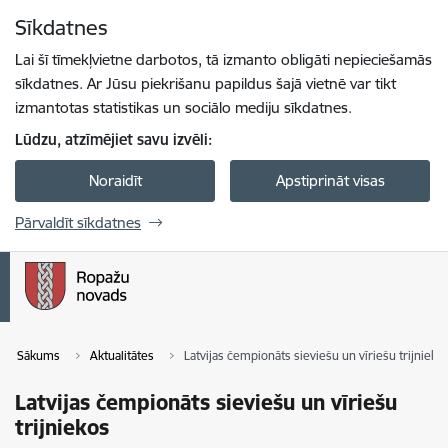
Pāriet uz lapas saturu
Sīkdatnes
Spied
lai meklētu
Enter
Lai šī tīmekļvietne darbotos, tā izmanto obligāti nepieciešamās
sīkdatnes. Ar Jūsu piekrišanu papildus šajā vietnē var tikt
izmantotas statistikas un sociālo mediju sīkdatnes.
Lūdzu, atzīmējiet savu izvēli:
Noraidīt
Apstiprināt visas
Pārvaldīt sīkdatnes
Sākums
Aktualitātes
Latvijas čempionāts sieviešu un vīriešu trijnieko
Latvijas čempionāts sieviešu un vīriešu
trijniekos