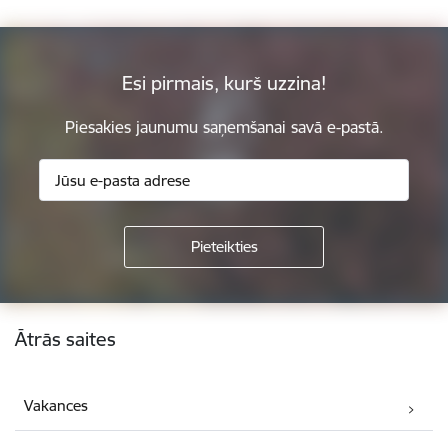
Esi pirmais, kurš uzzina!
Piesakies jaunumu saņemšanai savā e-pastā.
Kājene
Ātrās saites
Vakances