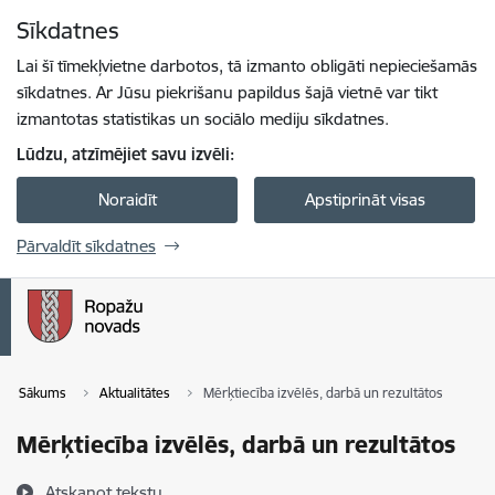
Pāriet uz lapas saturu
Sīkdatnes
Spied
lai meklētu
Enter
Lai šī tīmekļvietne darbotos, tā izmanto obligāti nepieciešamās
sīkdatnes. Ar Jūsu piekrišanu papildus šajā vietnē var tikt
izmantotas statistikas un sociālo mediju sīkdatnes.
Lūdzu, atzīmējiet savu izvēli:
Noraidīt
Apstiprināt visas
Pārvaldīt sīkdatnes
Sākums
Aktualitātes
Mērķtiecība izvēlēs, darbā un rezultātos
Mērķtiecība izvēlēs, darbā un rezultātos
Atskaņot tekstu