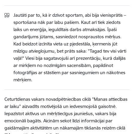
Jautāti par to, kā ir dzīvot sportam, abi bija vienisprātis –
sportošana nāk par labu pašiem. Kaut arī tiek ziedots
laiks un enerģija, ieguldītais darbs atmaksājas. Īpaši
gandarījums jūtams, sasniedzot nospraustos mērķus.
Kad beidzot izcīnīta vieta uz pjedestāla, ķermenis jūt
milzīgu atvieglojumu, bet prāts saka: "Tagad tev visi vārti
vaļā!" Viesi bija sagatavojuši arī prezentāciju, kurā dalījās
ar mirkļiem no nozīmīgām sacensībām, papildinot
fotogrāfijas ar stāstiem par sasniegumiem un nākotnes
mērķiem.
Ceturtdienas vakars novadpētniecības ciklā "Manas attiecības
ar laiku" aizvadīts motivējošā un iedvesmojošā gaisotnē.
Iepazīstot aktīvus un mērķtiecīgus jauniešus, vakars bija
emocionāli bagāts. Aicinām sekot līdzi informācijai par
gaidāmajām aktivitātēm un nākamajām tikšanās reizēm ciklā