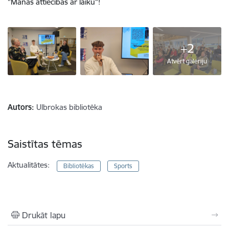
"Manas attiecības ar laiku"!
+2
Atvērt galeriju
Autors:
Ulbrokas bibliotēka
Saistītas tēmas
Aktualitātes:
Bibliotēkas
Sports
Drukāt lapu