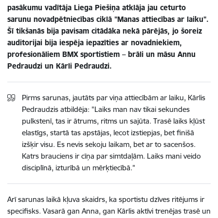
pasākumu vadītāja Liega Piešiņa atklāja jau ceturto
sarunu novadpētniecības ciklā "Manas attiecības ar laiku".
Šī tikšanās bija pavisam citādāka nekā pārējās, jo šoreiz
auditorijai bija iespēja iepazīties ar novadniekiem,
profesionāliem BMX sportistiem – brāli un māsu Annu
Pedraudzi un Kārli Pedraudzi.
Pirms sarunas, jautāts par viņa attiecībām ar laiku, Kārlis
Pedraudzis atbildēja: "Laiks man nav tikai sekundes
pulkstenī, tas ir ātrums, ritms un sajūta. Trasē laiks kļūst
elastīgs, startā tas apstājas, lecot izstiepjas, bet finišā
izšķir visu. Es nevis sekoju laikam, bet ar to sacenšos.
Katrs brauciens ir cīņa par simtdaļām. Laiks mani veido
disciplīnā, izturībā un mērķtiecībā."
Arī sarunas laikā kļuva skaidrs, ka sportistu dzīves ritējums ir
specifisks. Vasarā gan Anna, gan Kārlis aktīvi trenējas trasē un