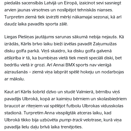
piedalās sacensībās Latvijā un Eiropā, izaicinot sevi sasniegt
arvien jaunas virsotnes un noslīpējot tehniskās nianses.
Turpretim ziemā tiek izvirzīti mērķi nākamajai sezonai, kā arī
daudz laika pavadīts sporta zālē.
Liegas Piešiņas jautājums sarunas sākumā nebija nejaušs. Kā
izrādās, Kārlis brīvo laiku bieži izvēlas pavadīt Zaķumuižas
disku golfa parkā. Viņš skaidro, ka disku golfa galvenā
atšķirība ir tā, ka bumbiņas vietā tiek mesti speciāli diski, bet
bedrīšu vietā ir grozi. Arī Annai BMX sports nav vienīgā
aizraušanās – ziemā viņa labprāt spēlē hokeju un nodarbojas
ar mākslu.
Kaut arī Kārlis šobrīd dzīvo un studē Valmierā, bērnību viņš
pavadījis Ulbrokā, kopā ar kaimiņu bērniem un skolasbiedriem
braucot ar riteņiem vai spēlējot futbolu Ulbrokas vidusskolas
stadionā. Turpretim Anna visspilgtāk atceras laiku, kad
Ulbrokā tikko bija uzbūvēta
pump-track
velotrase, kurā viņa
pavadīja lielu daļu brīvā laika trenējoties.