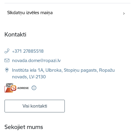
Sīkdatņu izvēles maiņa
Kontakti
+371 27885518
E-pasts:
novada.dome@ropazi.lv
Institūta iela 1A, Ulbroka, Stopiņu pagasts, Ropažu
novads, LV-2130
Visi kontakti
Sekojiet mums