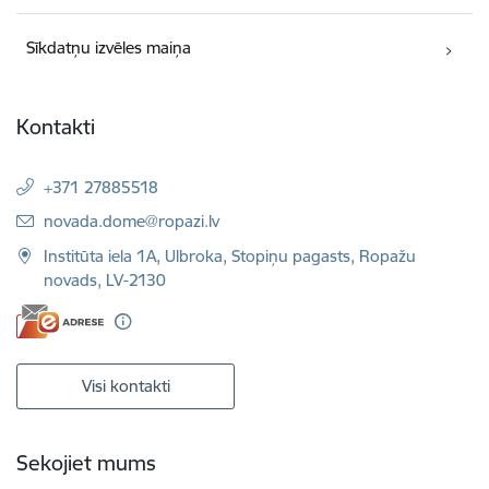
Sīkdatņu izvēles maiņa
Kontakti
+371 27885518
E-pasts:
novada.dome@ropazi.lv
Institūta iela 1A, Ulbroka, Stopiņu pagasts, Ropažu
novads, LV-2130
Visi kontakti
Sekojiet mums