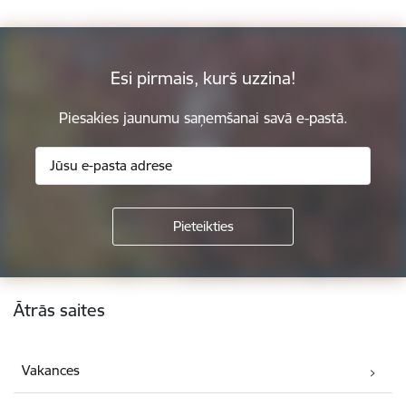
Esi pirmais, kurš uzzina!
Piesakies jaunumu saņemšanai savā e-pastā.
Kājene
Ātrās saites
Vakances