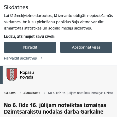
Pāriet uz lapas saturu
Sīkdatnes
Spied
lai meklētu
Enter
Lai šī tīmekļvietne darbotos, tā izmanto obligāti nepieciešamās
sīkdatnes. Ar Jūsu piekrišanu papildus šajā vietnē var tikt
izmantotas statistikas un sociālo mediju sīkdatnes.
Lūdzu, atzīmējiet savu izvēli:
Noraidīt
Apstiprināt visas
Pārvaldīt sīkdatnes
Sākums
Aktualitātes
No 6. līdz 16. jūlijam noteiktas izmaiņas Dzimts
No 6. līdz 16. jūlijam noteiktas izmaiņas
Dzimtsarakstu nodaļas darbā Garkalnē