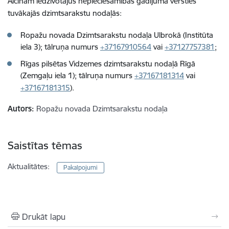
Aicinām iedzīvotājus nepieciešamības gadījumā vērsties
tuvākajās dzimtsarakstu nodaļās:
Ropažu novada Dzimtsarakstu nodaļa Ulbrokā (Institūta
iela 3); tālruņa numurs
+37167910564
vai
+37127757381
;
Rīgas pilsētas Vidzemes dzimtsarakstu nodaļā Rīgā
(Zemgaļu iela 1); tālruņa numurs
+37167181314
vai
+37167181315
).
Autors:
Ropažu novada Dzimtsarakstu nodaļa
Saistītas tēmas
Aktualitātes:
Pakalpojumi
Drukāt lapu