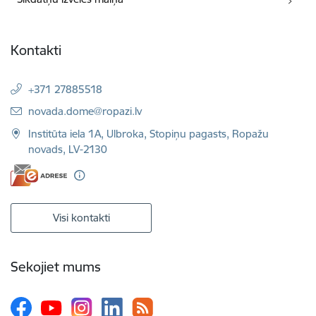
Kontakti
+371 27885518
E-pasts:
novada.dome@ropazi.lv
Institūta iela 1A, Ulbroka, Stopiņu pagasts, Ropažu
novads, LV-2130
Visi kontakti
Sekojiet mums