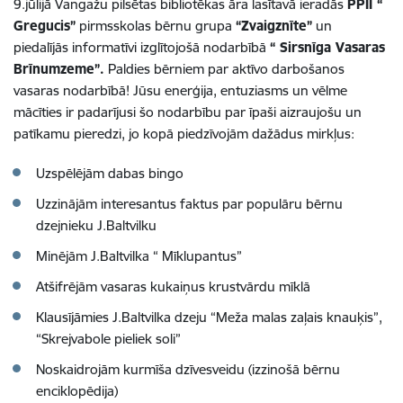
9.jūlijā Vangažu pilsētas bibliotēkas āra lasītavā ieradās
PPII “
Gregucis”
pirmsskolas bērnu grupa
“Zvaigznīte”
un
piedalījās informatīvi izglītojošā nodarbībā
“ Sirsnīga Vasaras
Brīnumzeme”.
Paldies bērniem par aktīvo darbošanos
vasaras nodarbībā! Jūsu enerģija, entuziasms un vēlme
mācīties ir padarījusi šo nodarbību par īpaši aizraujošu un
patīkamu pieredzi, jo kopā piedzīvojām dažādus mirkļus:
Uzspēlējām dabas bingo
Uzzinājām interesantus faktus par populāru bērnu
dzejnieku J.Baltvilku
Minējām J.Baltvilka “ Mīklupantus”
Atšifrējām vasaras kukaiņus krustvārdu mīklā
Klausījāmies J.Baltvilka dzeju “Meža malas zaļais knauķis”,
“Skrejvabole pieliek soli”
Noskaidrojām kurmīša dzīvesveidu (izzinošā bērnu
enciklopēdija)