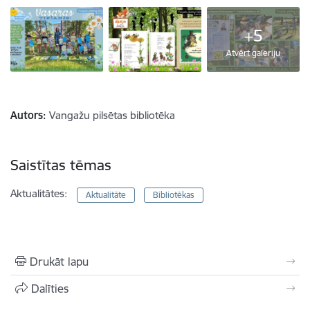
+5
Atvērt galeriju
Autors:
Vangažu pilsētas bibliotēka
Saistītas tēmas
Aktualitātes:
Aktualitāte
Bibliotēkas
Drukāt lapu
Dalīties