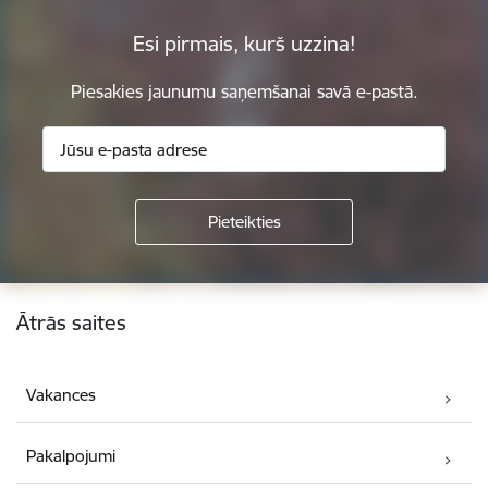
Esi pirmais, kurš uzzina!
Piesakies jaunumu saņemšanai savā e-pastā.
Kājene
Ātrās saites
Vakances
Pakalpojumi