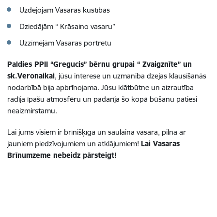
Uzdejojām Vasaras kustības
Dziedājām “ Krāsaino vasaru”
Uzzīmējām Vasaras portretu
Paldies PPII “Gregucis” bērnu grupai “ Zvaigznīte” un
sk.Veronaikai
, jūsu interese un uzmanība dzejas klausīšanās
nodarbībā bija apbrīnojama. Jūsu klātbūtne un aizrautība
radīja īpašu atmosfēru un padarīja šo kopā būšanu patiesi
neaizmirstamu.
Lai jums visiem ir brīnišķīga un saulaina vasara, pilna ar
jauniem piedzīvojumiem un atklājumiem!
Lai Vasaras
Brīnumzeme nebeidz pārsteigt!