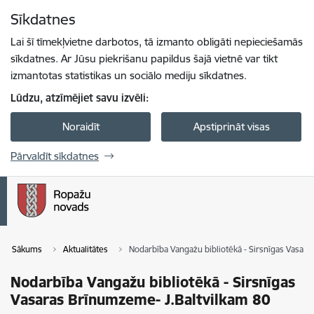
Pāriet uz lapas saturu
Sīkdatnes
Spied
lai meklētu
Enter
Lai šī tīmekļvietne darbotos, tā izmanto obligāti nepieciešamās
sīkdatnes. Ar Jūsu piekrišanu papildus šajā vietnē var tikt
izmantotas statistikas un sociālo mediju sīkdatnes.
Lūdzu, atzīmējiet savu izvēli:
Noraidīt
Apstiprināt visas
Pārvaldīt sīkdatnes
Sākums
Aktualitātes
Nodarbība Vangažu bibliotēkā - Sirsnīgas Vasar
Nodarbība Vangažu bibliotēkā - Sirsnīgas
Vasaras Brīnumzeme- J.Baltvilkam 80