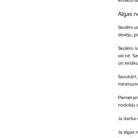
ienākums
Algas n
Skolēni v
devēju, p
Skolēni, 
vai nē. S
un ienāku
Savukārt,
minimumu
Piemēram,
nodokļu 
Ja darba 
Ja algas 