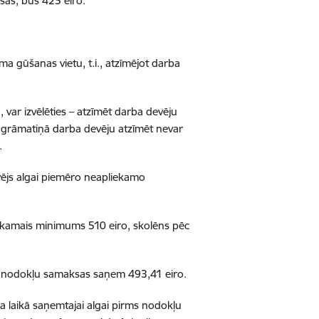
as, būs 425 eiro.
a gūšanas vietu, t.i., atzīmējot darba
var izvēlēties – atzīmēt darba devēju
 grāmatiņā darba devēju atzīmēt nevar
.
vējs algai piemēro neapliekamo
ekamais minimums 510 eiro, skolēns pēc
ēc nodokļu samaksas saņem 493,41 eiro.
a laikā saņemtajai algai pirms nodokļu