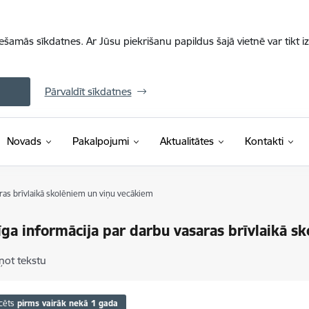
iešamās sīkdatnes. Ar Jūsu piekrišanu papildus šajā vietnē var tikt i
Pārvaldīt sīkdatnes
Novads
Pakalpojumi
Aktualitātes
Kontakti
ras brīvlaikā skolēniem un viņu vecākiem
ga informācija par darbu vasaras brīvlaikā s
ņot tekstu
cēts
pirms vairāk nekā 1 gada