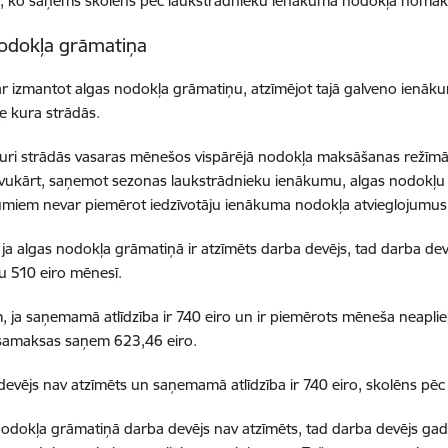
, ko saņems skolēns pēc laukstrādnieku ienākuma nodokļa nomaks
odokļa grāmatiņa
ar izmantot algas nodokļa grāmatiņu, atzīmējot tajā galveno ienākum
ie kura strādās.
kuri strādās vasaras mēnešos vispārējā nodokļa maksāšanas režīmā, 
avukārt, saņemot sezonas laukstrādnieku ienākumu, algas nodokļu
miem nevar piemērot iedzīvotāju ienākuma nodokļa atvieglojumus
 ja algas nodokļa grāmatiņā ir atzīmēts darba devējs, tad darba de
 510 eiro mēnesī.
 ja saņemamā atlīdzība ir 740 eiro un ir piemērots mēneša neapli
samaksas saņem 623,46 eiro.
devējs nav atzīmēts un saņemamā atlīdzība ir 740 eiro, skolēns p
nodokļa grāmatiņā darba devējs nav atzīmēts, tad darba devējs gad