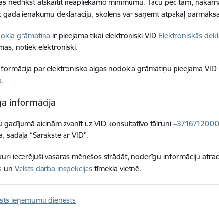
as nedrīkst atskaitīt neapliekamo minimumu. Taču pēc tam, nākamaj
t gada ienākumu deklarāciju, skolēns var saņemt atpakaļ pārmaksā
dokļa grāmatiņa
ir pieejama tikai elektroniski VID
Elektroniskās dek
mas, notiek elektroniski.
nformācija par elektronisko algas nodokļa grāmatiņu pieejama VID 
a
.
a informācija
 gadījumā aicinām zvanīt uz VID konsultatīvo tālruni
+371671200
, sadaļā “Sarakste ar VID”.
 kuri iecerējuši vasaras mēnešos strādāt, noderīgu informāciju atrad
s
un
Valsts darba inspekcijas
tīmekļa vietnē.
lsts ieņēmumu dienests