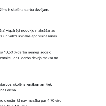
žīms ir skolēna darba devējam.
āja) vispārējā nodokļu maksāšanas
% un valsts sociālās apdrošināšanas
mos 10,50 % darba ņēmēja sociālo
o iemaksu daļu darba devējs maksā no
 darbos, skolēna ienākumam tiek
ības dienā.
no dienām tā nav mazāka par 4,70 eiro,