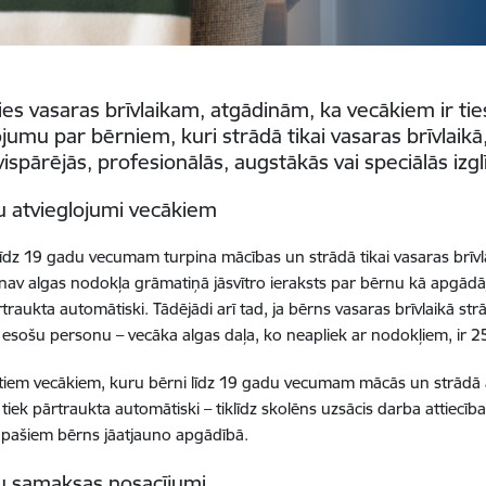
ies vasaras brīvlaikam, atgādinām, ka vecākiem ir ti
ojumu par bērniem, kuri strādā tikai vasaras brīvlaik
ispārējās, profesionālās, augstākās vai speciālās izgl
 atvieglojumi vecākiem
 līdz 19 gadu vecumam turpina mācības un strādā
tikai vasaras brīv
av algas nodokļa grāmatiņā jāsvītro ieraksts par bērnu kā apgād
rtraukta automātiski. Tādējādi arī tad, ja bērns vasaras brīvlaikā s
esošu personu – vecāka algas daļa, ko neapliek ar nodokļiem, ir 2
tiem vecākiem, kuru bērni līdz 19 gadu vecumam mācās un strādā a
tiek pārtraukta automātiski – tiklīdz skolēns uzsācis darba attiecība
pašiem bērns jāatjauno apgādībā.
u samaksas nosacījumi