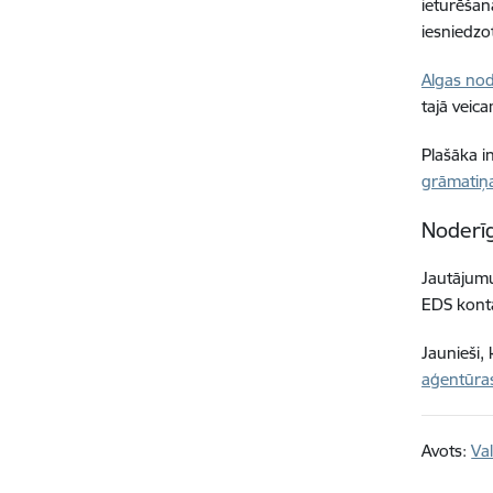
ieturēšan
iesniedzo
Algas no
tajā veica
Plašāka i
grāmatiņ
Noderīg
Jautājumu
EDS kontā
Jaunieši,
aģentūra
Avots:
Va