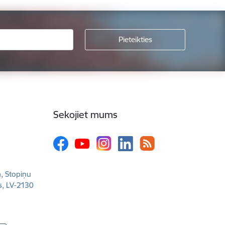
Sekojiet mums
a, Stopiņu
s, LV-2130