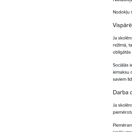
Nodokļu s
Vispārē
Ja skolēn
režīmā, t
obligātās
Sociālās 
iemaksu d
saviem lī
Darba d
Ja skolēn
piemērota
Piemēram,