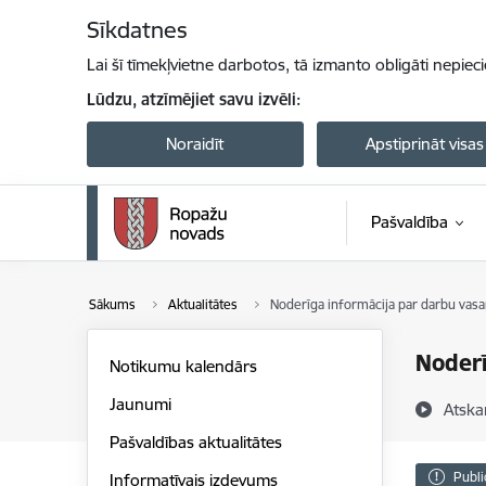
Pāriet uz lapas saturu
Sīkdatnes
Lai šī tīmekļvietne darbotos, tā izmanto obligāti nepiec
Lūdzu, atzīmējiet savu izvēli:
Noraidīt
Apstiprināt visas
Pašvaldība
Sākums
Aktualitātes
Noderīga informācija par darbu vasa
Noderī
Notikumu kalendārs
Jaunumi
Atska
Pašvaldības aktualitātes
Publi
Informatīvais izdevums