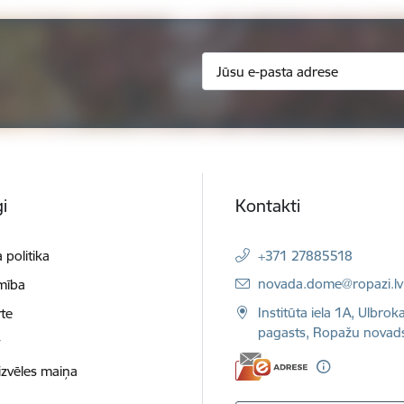
i
Kontakti
 politika
+371 27885518
E-pasts:
novada.dome@ropazi.lv
mība
Institūta iela 1A, Ulbrok
te
pagasts, Ropažu novad
t
izvēles maiņa