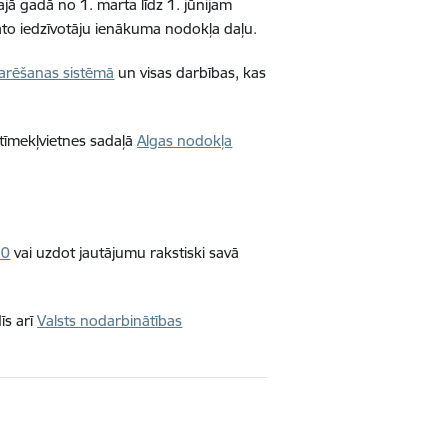
ā gadā no 1. marta līdz 1. jūnijam
to iedzīvotāju ienākuma nodokļa daļu.
larēšanas sistēmā
un visas darbības, kas
tīmekļvietnes sadaļā
Algas nodokļa
00
vai uzdot jautājumu rakstiski savā
īs arī
Valsts nodarbinātības