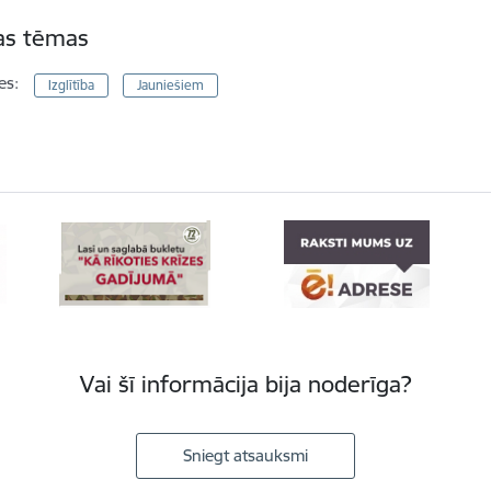
tas tēmas
es:
Izglītība
Jauniešiem
Vai šī informācija bija noderīga?
Sniegt atsauksmi