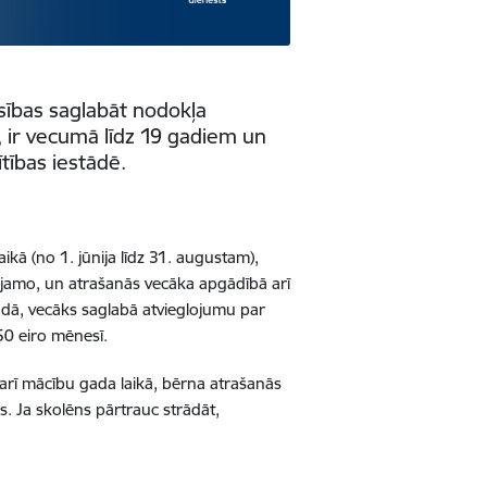
esības saglabāt nodokļa
ā, ir vecumā līdz 19 gadiem un
ītības iestādē
.
laikā
(no 1. jūnija līdz 31. augustam),
ājamo, un atrašanās vecāka apgādībā arī
trādā, vecāks saglabā atvieglojumu par
50 eiro mēnesī.
rī mācību gada laikā, bērna atrašanās
s. Ja skolēns pārtrauc strādāt,