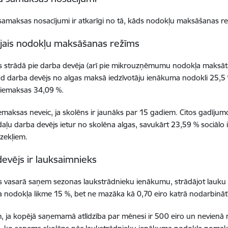
amaksas nosacījumi ir atkarīgi no tā, kāds nodokļu maksāšanas re
jais nodokļu maksāšanas režīms
s strādā pie darba devēja (arī pie mikrouzņēmumu nodokļa maksāt
ad darba devējs no algas maksā iedzīvotāju ienākuma nodokli 25,5 
 iemaksas 34,09 %.
iemaksas neveic, ja skolēns ir jaunāks par 15 gadiem. Citos gadīju
aļu darba devējs ietur no skolēna algas, savukārt 23,59 % sociāl
dzekļiem.
evējs ir lauksaimnieks
s vasarā saņem sezonas laukstrādnieku ienākumu, strādājot lauku
 nodokļa likme 15 %, bet ne mazāka kā 0,70 eiro katrā nodarbināt
 ja kopējā saņemamā atlīdzība par mēnesi ir 500 eiro un nevienā 