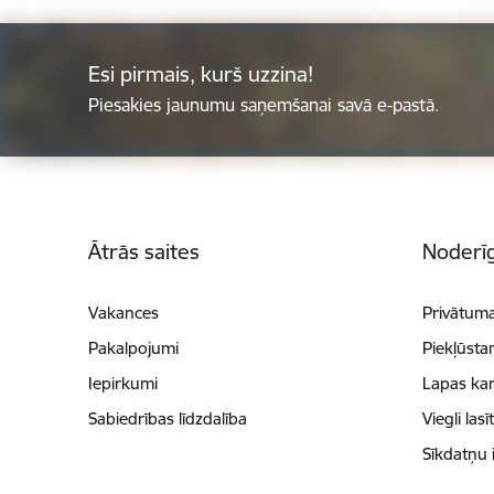
Esi pirmais, kurš uzzina!
Piesakies jaunumu saņemšanai savā e-pastā.
Kājene
Ātrās saites
Noderīg
Vakances
Privātuma
Pakalpojumi
Piekļūsta
Iepirkumi
Lapas kar
Sabiedrības līdzdalība
Viegli lasī
Sīkdatņu 