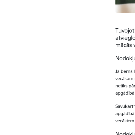
Tuvojot
atviegl
mācās v
Nodokļu
Ja bērns
vecākam n
netiks pā
apgādībā 
Savukārt 
apgādībā 
vecākiem 
Nodokļ