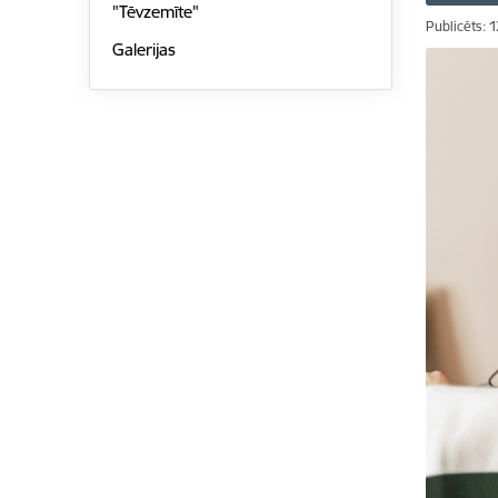
"Tēvzemīte"
Publicēts: 
Galerijas