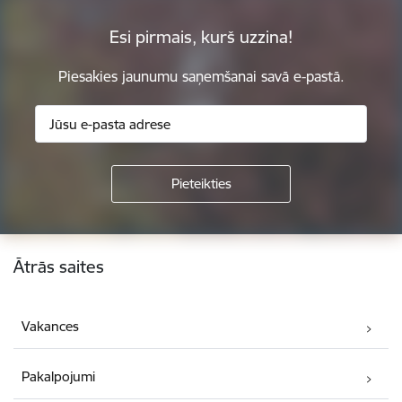
Esi pirmais, kurš uzzina!
Piesakies jaunumu saņemšanai savā e-pastā.
Kājene
Ātrās saites
Vakances
Pakalpojumi