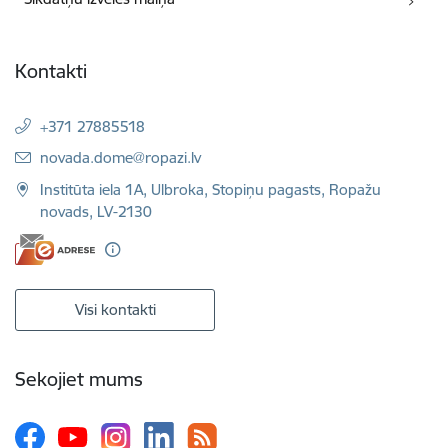
Kontakti
+371 27885518
E-pasts:
novada.dome@ropazi.lv
Institūta iela 1A, Ulbroka, Stopiņu pagasts, Ropažu
novads, LV-2130
Visi kontakti
Sekojiet mums