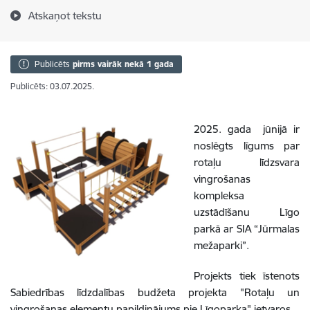
Atskaņot tekstu
Publicēts
pirms vairāk nekā 1 gada
Publicēts: 03.07.2025.
2025. gada jūnijā ir
noslēgts līgums par
rotaļu līdzsvara
vingrošanas
kompleksa
uzstādīšanu Līgo
parkā ar SIA “Jūrmalas
mežaparki”.
Projekts tiek īstenots
Sabiedrības līdzdalības budžeta projekta "
Rotaļu un
vingrošanas elementu papildinājums pie Līgoparka" ietvaros.