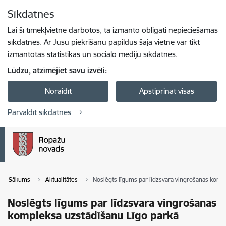
Pāriet uz lapas saturu
Sīkdatnes
Spied
lai meklētu
Enter
Lai šī tīmekļvietne darbotos, tā izmanto obligāti nepieciešamās
sīkdatnes. Ar Jūsu piekrišanu papildus šajā vietnē var tikt
izmantotas statistikas un sociālo mediju sīkdatnes.
Lūdzu, atzīmējiet savu izvēli:
Noraidīt
Apstiprināt visas
Pārvaldīt sīkdatnes
Sākums
Aktualitātes
Noslēgts līgums par līdzsvara vingrošanas komp
Noslēgts līgums par līdzsvara vingrošanas
kompleksa uzstādīšanu Līgo parkā