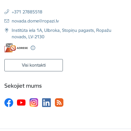
+371 27885518
E-pasts:
novada.dome@ropazi.lv
Institūta iela 1A, Ulbroka, Stopiņu pagasts, Ropažu
novads, LV-2130
Visi kontakti
Sekojiet mums