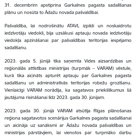
31. decembrim apstiprina Garkalnes pagasta sadalīšanas
plānu un nosūta to Ādažu novada pašvaldībai.
Pašvaldība, lai nodrošinātu
ATAVL
izpildi un noskaidrotu
iedzīvotāju viedokli, bija uzsākusi aptauju novada iedzīvotāju
viedokļa apzināšanai par pašvaldības teritorijas iespējamo
sadalīšanu.
2023. gada 5. jūnijā tika saņemta Vides aizsardzības un
reģionālās attīstības ministrijas (turpmāk – VARAM) vēstule,
kurā tika aicināts apturēt aptauju par Garkalnes pagasta
sadalīšanu un administratīvās teritorijas robežu grozīšanu.
Vienlaicīgi VARAM norādīja, ka
sagatavos priekšlikumus šā
jautājuma risināšanai līdz 2023. gada 30. jūnijam
.
2023. gada 30. jūnijā VARAM atsūtīja Rīgas plānošanas
reģiona sagatavotos scenārijus Garkalnes pagasta sadalīšanai
un aicināja uz sanāksmi ar Ādažu novada pašvaldības un
ministrijas pārstāvjiem, lai vienotos par turpmāko darbu