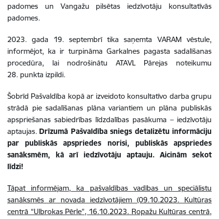
padomes un Vangažu pilsētas iedzīvotāju konsultatīvās
padomes.
2023. gada 19. septembrī tika saņemta VARAM vēstule,
informējot, ka ir turpināma Garkalnes pagasta sadalīšanas
procedūra, lai nodrošinātu
ATAVL
Pārejas noteikumu
28. punkta izpildi.
Šobrīd Pašvaldība kopā ar izveidoto konsultatīvo darba grupu
strādā pie sadalīšanas plāna variantiem un plāna publiskās
apspriešanas sabiedrības līdzdalības pasākuma – iedzīvotāju
aptaujas.
Drīzumā Pašvaldība sniegs detalizētu informāciju
par publiskās apspriedes norisi, publiskās apspriedes
sanāksmēm, kā arī iedzīvotāju aptauju. Aicinām sekot
līdzi!
Tāpat informējam, ka pašvaldības vadības un speciālistu
sanāksmēs ar novada iedzīvotājiem (09.10.2023. Kultūras
centrā “Ulbrokas Pērle”, 16.10.2023. Ropažu Kultūras centrā,