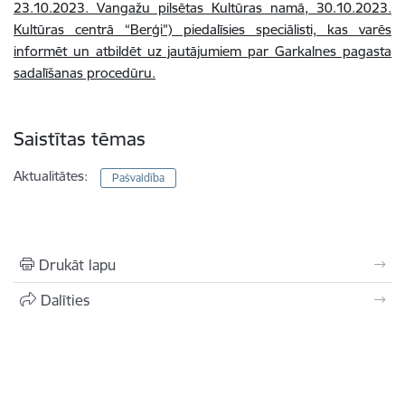
23.10.2023. Vangažu pilsētas Kultūras namā, 30.10.2023.
Kultūras centrā “Berģi”) piedalīsies speciālisti, kas varēs
informēt un atbildēt uz jautājumiem par Garkalnes pagasta
sadalīšanas procedūru.
Saistītas tēmas
Aktualitātes:
Pašvaldība
Drukāt lapu
Dalīties