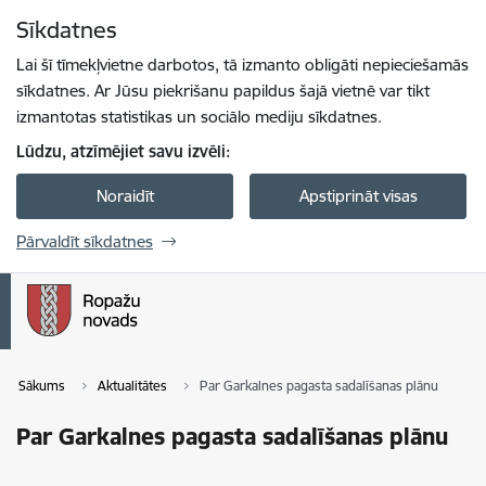
Pāriet uz lapas saturu
Sīkdatnes
Spied
lai meklētu
Enter
Lai šī tīmekļvietne darbotos, tā izmanto obligāti nepieciešamās
sīkdatnes. Ar Jūsu piekrišanu papildus šajā vietnē var tikt
izmantotas statistikas un sociālo mediju sīkdatnes.
Lūdzu, atzīmējiet savu izvēli:
Noraidīt
Apstiprināt visas
Pārvaldīt sīkdatnes
Sākums
Aktualitātes
Par Garkalnes pagasta sadalīšanas plānu
Par Garkalnes pagasta sadalīšanas plānu