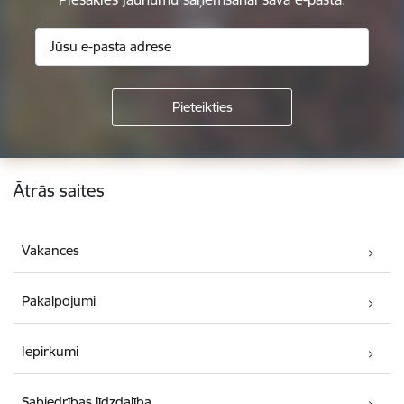
Kājene
Ātrās saites
Vakances
Pakalpojumi
Iepirkumi
Sabiedrības līdzdalība