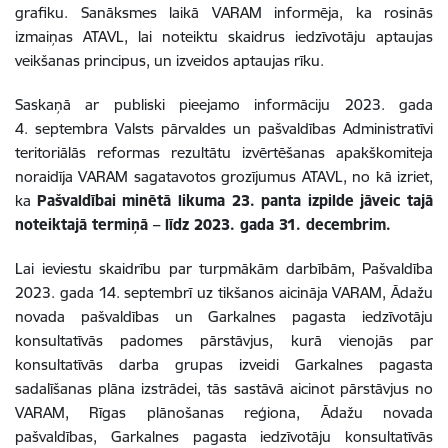
grafiku. Sanāksmes laikā VARAM informēja, ka rosinās
izmaiņas
ATAVL
, lai noteiktu skaidrus iedzīvotāju aptaujas
veikšanas principus, un izveidos aptaujas rīku.
Saskaņā ar publiski pieejamo informāciju 2023. gada
4. septembra Valsts pārvaldes un pašvaldības Administratīvi
teritoriālās reformas rezultātu izvērtēšanas apakškomiteja
noraidīja VARAM sagatavotos grozījumus
ATAVL, no kā izriet,
ka
Pašvaldībai minētā likuma 23. panta izpilde jāveic tajā
noteiktajā termiņā – līdz 2023. gada 31. decembrim.
Lai ieviestu skaidrību par turpmākām darbībām, Pašvaldība
2023. gada 14. septembrī uz tikšanos aicināja VARAM, Ādažu
novada pašvaldības un Garkalnes pagasta iedzīvotāju
konsultatīvās padomes pārstāvjus, kurā vienojās par
konsultatīvās darba grupas izveidi Garkalnes pagasta
sadalīšanas plāna izstrādei, tās sastāvā aicinot pārstāvjus no
VARAM, Rīgas plānošanas reģiona, Ādažu novada
pašvaldības, Garkalnes pagasta iedzīvotāju konsultatīvās