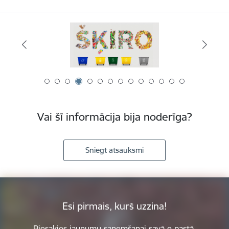
Vai šī informācija bija noderīga?
Sniegt atsauksmi
Esi pirmais, kurš uzzina!
Piesakies jaunumu saņemšanai savā e-pastā.