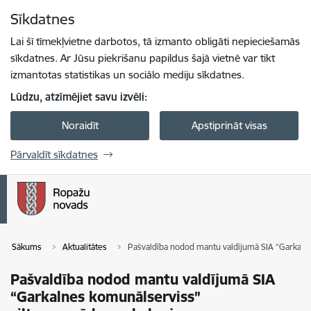
Pāriet uz lapas saturu
Sīkdatnes
Spied
lai meklētu
Enter
Lai šī tīmekļvietne darbotos, tā izmanto obligāti nepieciešamās
sīkdatnes. Ar Jūsu piekrišanu papildus šajā vietnē var tikt
izmantotas statistikas un sociālo mediju sīkdatnes.
Lūdzu, atzīmējiet savu izvēli:
Noraidīt
Apstiprināt visas
Pārvaldīt sīkdatnes
Sākums
Aktualitātes
Pašvaldība nodod mantu valdījumā SIA “Garkaln
Pašvaldība nodod mantu valdījumā SIA
“Garkalnes komunālserviss”