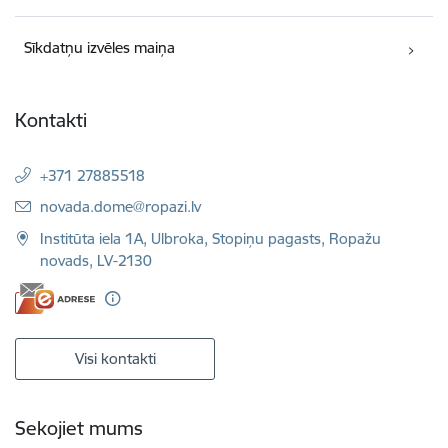
Sīkdatņu izvēles maiņa
Kontakti
+371 27885518
E-pasts:
novada.dome@ropazi.lv
Institūta iela 1A, Ulbroka, Stopiņu pagasts, Ropažu
novads, LV-2130
Visi kontakti
Sekojiet mums