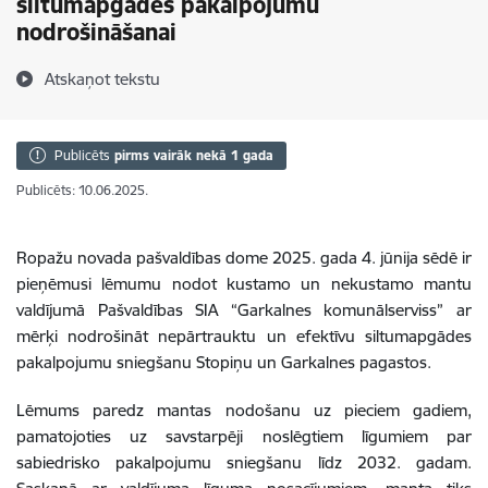
siltumapgādes pakalpojumu
nodrošināšanai
Atskaņot tekstu
Publicēts
pirms vairāk nekā 1 gada
Publicēts: 10.06.2025.
Ropažu novada pašvaldības dome 2025. gada 4. jūnija sēdē ir
pieņēmusi lēmumu nodot kustamo un nekustamo mantu
valdījumā Pašvaldības SIA “Garkalnes komunālserviss” ar
mērķi nodrošināt nepārtrauktu un efektīvu siltumapgādes
pakalpojumu sniegšanu Stopiņu un Garkalnes pagastos.
Lēmums paredz mantas nodošanu uz pieciem gadiem,
pamatojoties uz savstarpēji noslēgtiem līgumiem par
sabiedrisko pakalpojumu sniegšanu līdz 2032. gadam.