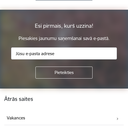
Esi pirmais, kurš uzzina!
Piesakies jaunumu saņemšanai savā e-pastā.
Kājene
Ātrās saites
Vakances