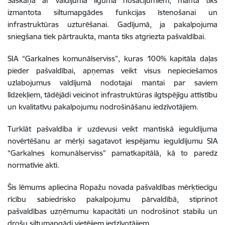
Saskaņā ar valdījuma līguma nosacījumiem, manta tiks
izmantota siltumapgādes funkcijas īstenošanai un
infrastruktūras uzturēšanai. Gadījumā, ja pakalpojuma
sniegšana tiek pārtraukta, manta tiks atgriezta pašvaldībai.
SIA “Garkalnes komunālserviss”, kuras 100% kapitāla daļas
pieder pašvaldībai, apņemas veikt visus nepieciešamos
uzlabojumus valdījumā nodotajai mantai par saviem
līdzekļiem, tādējādi veicinot infrastruktūras ilgtspējīgu attīstību
un kvalitatīvu pakalpojumu nodrošināšanu iedzīvotājiem.
Turklāt pašvaldība ir uzdevusi veikt mantiskā ieguldījuma
novērtēšanu ar mērķi sagatavot iespējamu ieguldījumu SIA
“Garkalnes komunālserviss” pamatkapitālā, kā to paredz
normatīvie akti.
Šis lēmums apliecina Ropažu novada pašvaldības mērķtiecīgu
rīcību sabiedrisko pakalpojumu pārvaldībā, stiprinot
pašvaldības uzņēmumu kapacitāti un nodrošinot stabilu un
drošu siltumapgādi vietējiem iedzīvotājiem.