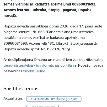
zemes vienībai ar kadastra apzīmējumu 80960031693,
Acones ielā 18C, Ulbrokā, Stopiņu pagastā, Ropažu
novadā.
Ropažu novada pašvaldības dome 2026. gada 17. jūnija sēdē
pieņēma lēmumu Nr. 668 "Par detālplānojuma izstrādes
uzsākšanu zemes vienībai ar kadastra apzīmējumu
80960031693, Acones ielā 18C, Ulbrokā, Stopiņu pagastā,
Ropažu novadā" (prot. Nr.31/2026, 17.§).
Ar detālplānojuma lēmumu un materiāliem var iepazīties
valsts
vienotajā ģeotelpiskās informācijas portālā
vai Ropažu novada
pašvaldības
tīmekļa vietnē
.
Saistītas tēmas
Aktualitātes:
Detālplānojumi- uzsākšana, grozījumi