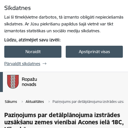
Pāriet uz lapas saturu
Sīkdatnes
Spied
lai meklētu
Enter
Lai šī tīmekļvietne darbotos, tā izmanto obligāti nepieciešamās
sīkdatnes. Ar Jūsu piekrišanu papildus šajā vietnē var tikt
izmantotas statistikas un sociālo mediju sīkdatnes.
Lūdzu, atzīmējiet savu izvēli:
Noraidīt
Apstiprināt visas
Pārvaldīt sīkdatnes
Sākums
Aktualitātes
Paziņojums par detālplānojuma izstrādes uzsākš
Paziņojums par detālplānojuma izstrādes
uzsākšanu zemes vienībai Acones ielā 18C,