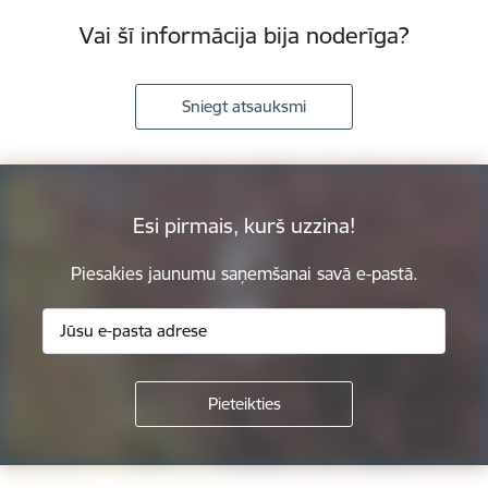
Vai šī informācija bija noderīga?
Sniegt atsauksmi
Esi pirmais, kurš uzzina!
Piesakies jaunumu saņemšanai savā e-pastā.
Kājene