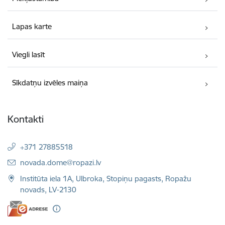
Lapas karte
Viegli lasīt
Sīkdatņu izvēles maiņa
Kontakti
+371 27885518
E-pasts:
novada.dome@ropazi.lv
Institūta iela 1A, Ulbroka, Stopiņu pagasts, Ropažu
novads, LV-2130