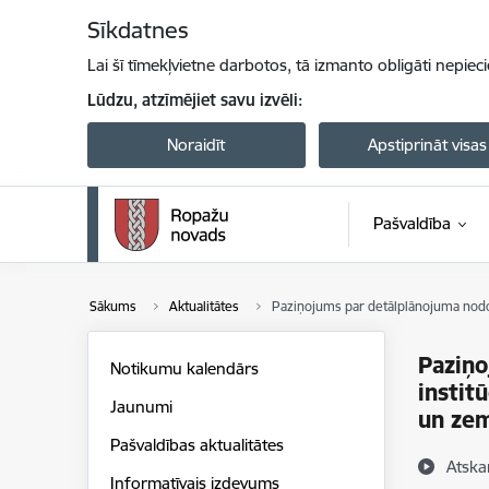
Pāriet uz lapas saturu
Sīkdatnes
Lai šī tīmekļvietne darbotos, tā izmanto obligāti nepiec
Lūdzu, atzīmējiet savu izvēli:
Noraidīt
Apstiprināt visas
Pašvaldība
Sākums
Aktualitātes
Paziņojums par detālplānojuma nodo
Paziņo
Notikumu kalendārs
instit
Jaunumi
un ze
Pašvaldības aktualitātes
Atska
Informatīvais izdevums