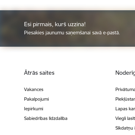
Esi pirmais, kurš uzzina!
Piesakies jaunumu saņemšanai savā e-pastā.
Kājene
Ātrās saites
Noderīg
Vakances
Privātuma
Pakalpojumi
Piekļūsta
Iepirkumi
Lapas kar
Sabiedrības līdzdalība
Viegli lasī
Sīkdatņu 