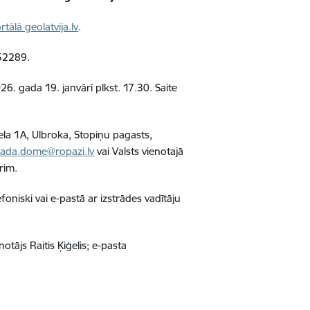
rtālā geolatvija.lv
.
252289.
6. gada 19. janvārī plkst. 17.30. Saite
iela 1A, Ulbroka, Stopiņu pagasts,
ada.dome@ropazi.lv
vai Valsts vienotajā
rim.
oniski vai e-pastā ar izstrādes vadītāju
tājs Raitis Ķiģelis; e-pasta