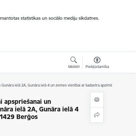
zmantotas statistikas un sociālo mediju sīkdatnes.
Meklēt
Piekļūstamība
m Gunāra ielā 2A, Gunāra ielā 4 un zemes vienībai ar kadastra apzīmējumu 80600
i apspriešanai un
āra ielā 2A, Gunāra ielā 4
11429 Berģos