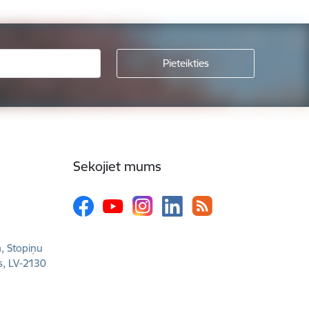
Sekojiet mums
a, Stopiņu
s, LV-2130