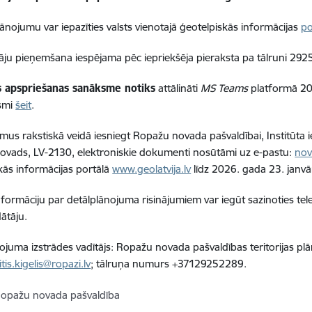
lānojumu var iepazīties valsts vienotajā ģeotelpiskās informācijas
po
ju pieņemšana iespējama pēc iepriekšēja pieraksta pa tālruni 29
s apspriešanas sanāksme
notiks
attālināti
MS Teams
platformā 202
smi
šeit
.
umus rakstiskā veidā iesniegt Ropažu novada pašvaldībai, Institūta 
vads, LV-2130, elektroniskie dokumenti nosūtāmi uz e-pastu:
nov
kās informācijas portālā
www.geolatvija.lv
līdz 2026. gada 23. janvā
nformāciju par detālplānojuma risinājumiem var iegūt sazinoties telef
dātāju.
ojuma izstrādes vadītājs: Ropažu novada pašvaldības teritorijas plāno
itis.kigelis@ropazi.lv
;
tālruņa numurs +371
29252289.
opažu novada pašvaldība