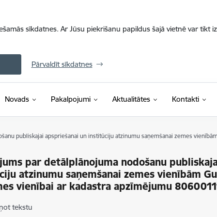
iešamās sīkdatnes. Ar Jūsu piekrišanu papildus šajā vietnē var tikt i
Pārvaldīt sīkdatnes
Novads
Pakalpojumi
Aktualitātes
Kontakti
šanu publiskajai apspriešanai un institūciju atzinumu saņemšanai zemes vienībā
jums par detālplānojuma nodošanu publiskaja
ūciju atzinumu saņemšanai zemes vienībām Gun
mes vienībai ar kadastra apzīmējumu 806001
ņot tekstu