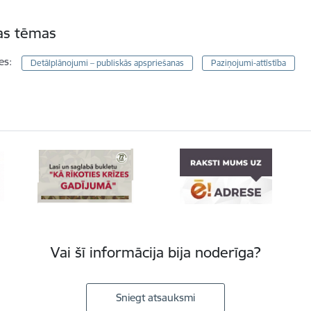
tas tēmas
es:
Detālplānojumi – publiskās apspriešanas
Paziņojumi-attīstība
Vai šī informācija bija noderīga?
Sniegt atsauksmi