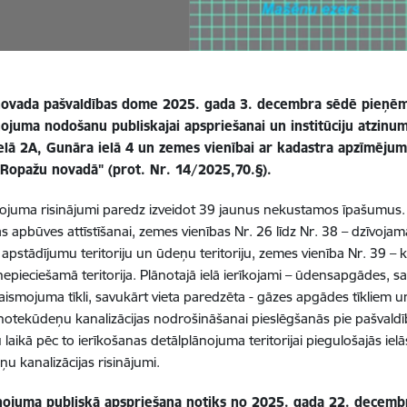
ovada pašvaldības dome 2025. gada 3. decembra sēdē pieņē
nojuma nodošanu publiskajai apspriešanai un institūciju atzi
elā 2A, Gunāra ielā 4 un zemes vienībai ar kadastra apzīmēj
 Ropažu novadā" (
prot. Nr. 14/2025,70.§).
ojuma risinājumi paredz izveidot 39 jaunus nekustamos īpašumus. 
s apbūves attīstīšanai, zemes vienības Nr. 26 līdz Nr. 38
–
dzīvojamā
apstādījumu teritoriju un ūdeņu teritoriju, zemes vienība Nr. 39
–
k
 nepieciešamā teritorija. Plānotajā ielā ierīkojami
–
ūdensapgādes, sadz
aismojuma tīkli, savukārt vieta paredzēta - gāzes apgādes tīkliem un
notekūdeņu kanalizācijas nodrošināšanai pieslēgšanās pie pašvaldības
laikā pēc to ierīkošanas detālplānojuma teritorijai piegulošajās ielās
u kanalizācijas risinājumi.
nojuma publiskā apspriešana notiks no 2025. gada 22. decembr