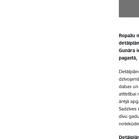
Ropažu n
detālplā
Gunāra i
pagastā,
Detālplān
dzīvojamā
dabas un 
attīstībai
ārējā apg
Sadzīves 
divu gadu 
notekūdeņ
Detālplā