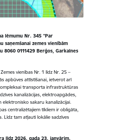
ma lēmumu Nr.
345 "Par
numu saņemšanai zemes vienībām
umu 8060 0111429 Berģos, Garkalnes
Zemes vienības Nr. 1 līdz Nr. 25
–
s apbūves attīstīšanai, ietverot arī
ompleksai transporta infrastruktūras
īves kanalizācijas, elektroapgādes,
 elektronisko sakaru kanalizācijai.
 centralizētajiem tīkliem ir obligāta,
. Līdz tam atļauti lokālie sadzīves
a līdz 2026. gada 23. janvārim.