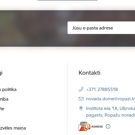
i
Kontakti
 politika
+371 27885518
E-pasts:
novada.dome@ropazi.lv
mība
Institūta iela 1A, Ulbrok
te
pagasts, Ropažu novad
t
izvēles maiņa