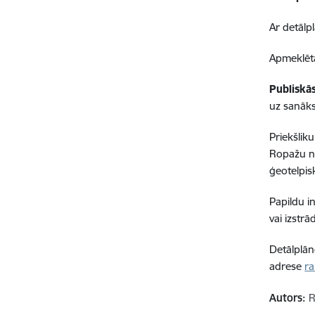
Ar detālp
Apmeklētā
Publiskā
uz sanāk
Priekšlik
Ropažu no
ģeotelpis
Papildu i
vai izstrā
Detālplān
adrese
ra
Autors:
R