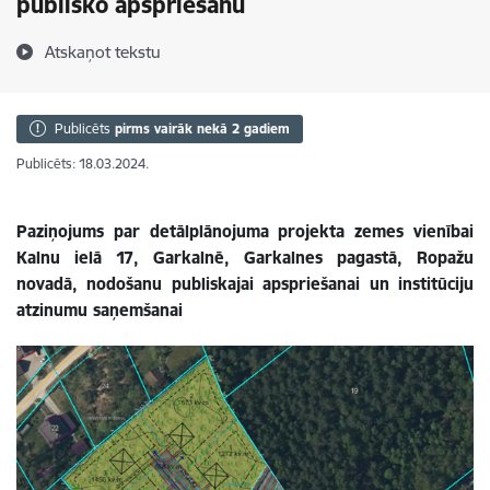
publisko apspriešanu
Atskaņot tekstu
Publicēts
pirms vairāk nekā 2 gadiem
Publicēts: 18.03.2024.
Paziņojums par detālplānojuma projekta zemes vienībai
Kalnu ielā 17, Garkalnē, Garkalnes pagastā, Ropažu
novadā, nodošanu publiskajai apspriešanai un institūciju
atzinumu saņemšanai