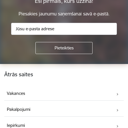
Esi pirmais, kurš uzzina!
Piesakies jaunumu saņemšanai savā e-pastā.
Kājene
Ātrās saites
Vakances
Pakalpojumi
Iepirkumi