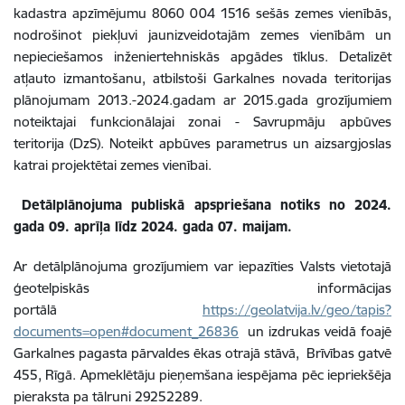
kadastra apzīmējumu 8060 004 1516 sešās zemes vienībās,
nodrošinot piekļuvi jaunizveidotajām zemes vienībām un
nepieciešamos inženiertehniskās apgādes tīklus. Detalizēt
atļauto izmantošanu, atbilstoši Garkalnes novada teritorijas
plānojumam 2013.-2024.gadam ar 2015.gada grozījumiem
noteiktajai funkcionālajai zonai - Savrupmāju apbūves
teritorija (DzS). Noteikt apbūves parametrus un aizsargjoslas
katrai projektētai zemes vienībai.
Detālplānojuma publiskā apspriešana notiks no 2024.
gada 09. aprīļa līdz 2024. gada 07. maijam.
Ar detālplānojuma grozījumiem var iepazīties Valsts vietotajā
ģeotelpiskās informācijas
portālā
https://geolatvija.lv/geo/tapis?
documents=open#document_26836
un izdrukas veidā foajē
Garkalnes pagasta pārvaldes ēkas otrajā stāvā, Brīvības gatvē
455, Rīgā. Apmeklētāju pieņemšana iespējama pēc iepriekšēja
pieraksta pa tālruni 29252289.