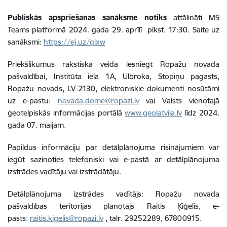
Publiskās apspriešanas sanāksme
notiks
attālināti MS
Teams platformā 2024. gada 29. aprīlī plkst. 17:30. Saite uz
sanāksmi:
https://ej.uz/qixw
Priekšlikumus rakstiskā veidā iesniegt Ropažu novada
pašvaldībai, Institūta iela 1A, Ulbroka, Stopiņu pagasts,
Ropažu novads, LV-2130, elektroniskie dokumenti nosūtāmi
uz e-pastu:
novada.dome@ropazi.lv
vai Valsts vienotajā
ģeotelpiskās informācijas portālā
www.geolatvija.lv
līdz 2024.
gada 07. maijam.
Papildus informāciju par detālplānojuma risinājumiem var
iegūt sazinoties telefoniski vai e-pastā ar detālplānojuma
izstrādes vadītāju vai izstrādātāju.
Detālplānojuma izstrādes vadītājs: Ropažu novada
pašvaldības teritorijas plānotājs Raitis Ķiģelis, e-
pasts:
raitis.kigelis@ropazi.lv
,
tālr.
29252289, 67800915.