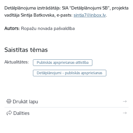
Detālplānojuma izstrādātājs: SIA “Detālplānojumi SB”, projekta
vadītāja Sintija Batkovska, e-pasts:
sintia7@inbox.lv
.
Autors:
Ropažu novada pašvaldība
Saistītas tēmas
Aktualitātes:
Publiskās apspriešanas-attīstība
Detālplānojumi – publiskās apspriešanas
Drukāt lapu
Dalīties