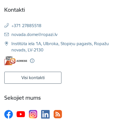
Kontakti
+371 27885518
E-pasts:
novada.dome@ropazi.lv
Institūta iela 1A, Ulbroka, Stopiņu pagasts, Ropažu
novads, LV-2130
Visi kontakti
Sekojiet mums