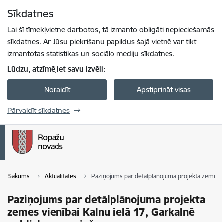
Pāriet uz lapas saturu
Sīkdatnes
Spied
lai meklētu
Enter
Lai šī tīmekļvietne darbotos, tā izmanto obligāti nepieciešamās
sīkdatnes. Ar Jūsu piekrišanu papildus šajā vietnē var tikt
izmantotas statistikas un sociālo mediju sīkdatnes.
Lūdzu, atzīmējiet savu izvēli:
Noraidīt
Apstiprināt visas
Pārvaldīt sīkdatnes
Sākums
Aktualitātes
Paziņojums par detālplānojuma projekta zemes v
Paziņojums par detālplānojuma projekta
zemes vienībai Kalnu ielā 17, Garkalnē