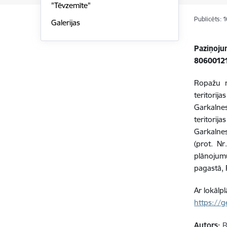
"Tēvzemīte"
Publicēts: 
Galerijas
Paziņoju
80600121
Ropažu 
teritori
Garkalne
teritori
Garkalne
(
prot. Nr
plānojum
pagastā, 
Ar lokālp
https://g
Autors:
R