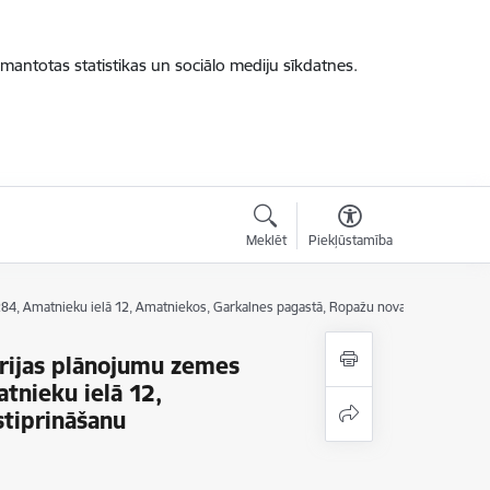
zmantotas statistikas un sociālo mediju sīkdatnes.
Meklēt
Piekļūstamība
84, Amatnieku ielā 12, Amatniekos, Garkalnes pagastā, Ropažu novadā, apstiprinā
orijas plānojumu zemes
tnieku ielā 12,
stiprināšanu