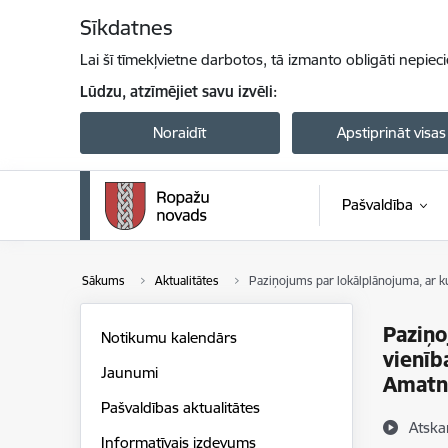
Pāriet uz lapas saturu
Sīkdatnes
Lai šī tīmekļvietne darbotos, tā izmanto obligāti nepiec
Lūdzu, atzīmējiet savu izvēli:
Noraidīt
Apstiprināt visas
Pašvaldība
Sākums
Aktualitātes
Paziņojums par lokālplānojuma, ar k
Paziņo
Notikumu kalendārs
vienīb
Jaunumi
Amatni
Pašvaldības aktualitātes
Atska
Informatīvais izdevums