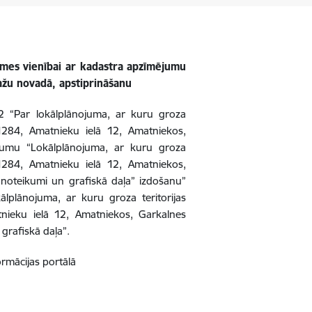
emes vienībai ar kadastra apzīmējumu
pažu novadā,
apstiprināšanu
2 “
Par lokālplānojuma, ar kuru groza
1284, Amatnieku ielā 12, Amatniekos,
kumu “Lokālplānojuma, ar kuru groza
1284, Amatnieku ielā 12, Amatniekos,
noteikumi un grafiskā daļa” izdošanu”
plānojuma, ar kuru groza teritorijas
ieku ielā 12, Amatniekos, Garkalnes
grafiskā daļa”.
ormācijas portālā