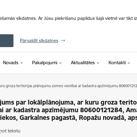
iešamās sīkdatnes. Ar Jūsu piekrišanu papildus šajā vietnē var tikt i
Pārvaldīt sīkdatnes
Novads
Pakalpojumi
Aktualitātes
Kontakti
uru groza teritorijas plānojumu zemes vienībai ar kadastra apzīmējumu 806001212
jums par lokālplānojuma, ar kuru groza terit
ai ar kadastra apzīmējumu 80600121284, Ama
ekos, Garkalnes pagastā, Ropažu novadā, ap
ņot tekstu