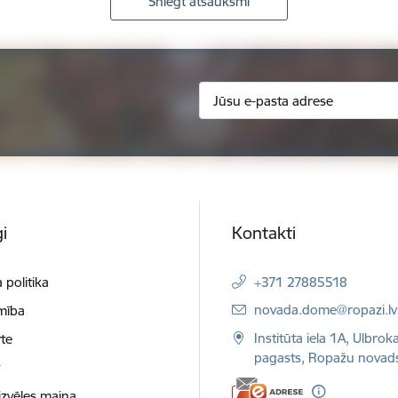
Sniegt atsauksmi
i
Kontakti
 politika
+371 27885518
E-pasts:
novada.dome@ropazi.lv
mība
Institūta iela 1A, Ulbrok
te
pagasts, Ropažu novad
t
izvēles maiņa