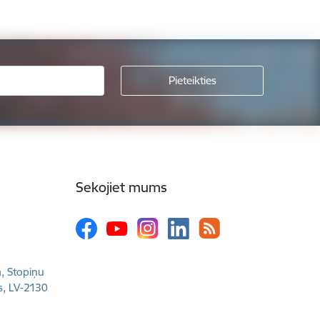
Sekojiet mums
a, Stopiņu
s, LV-2130