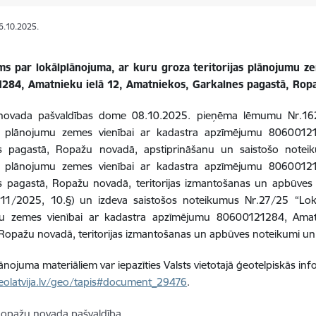
16.10.2025.
ms par lokālplānojuma, ar kuru groza teritorijas plānojumu z
284, Amatnieku ielā 12, Amatniekos
, Garkalnes pagastā, Ro
novada pašvaldības dome
08.10.2025. pieņēma lēmumu Nr.16
jas plānojumu zemes vienībai ar kadastra apzīmējumu 8060012
s pagastā, Ropažu novadā, apstiprināšanu un saistošo notei
jas plānojumu zemes vienībai ar kadastra apzīmējumu 8060012
s pagastā, Ropažu novadā, teritorijas izmantošanas un apbūves 
.11/2025, 10.§
)
un izdeva saistošos noteikumus Nr.27/25 “Lokāl
u zemes vienībai ar kadastra apzīmējumu 80600121284, Amatn
Ropažu novadā, teritorijas izmantošanas un apbūves noteikumi un 
lānojuma materiāliem var iepazīties Valsts vietotajā ģeotelpiskās inf
eolatvija.lv/geo/tapis#document_29476
.
opažu novada pašvaldība