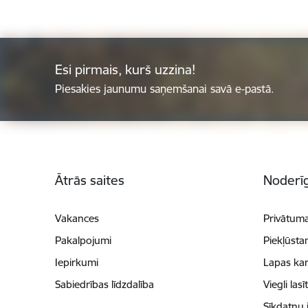
Esi pirmais, kurš uzzina!
Piesakies jaunumu saņemšanai savā e-pastā.
Kājene
Ātrās saites
Noderīg
Vakances
Privātuma
Pakalpojumi
Piekļūsta
Iepirkumi
Lapas kar
Sabiedrības līdzdalība
Viegli lasī
Sīkdatņu 