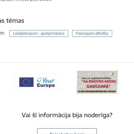
tas tēmas
es:
Lokālplānojumi - apstiprināšana
Paziņojumi-attīstība
Vai šī informācija bija noderīga?