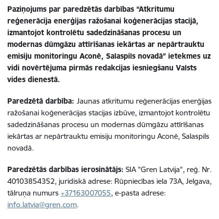
Paziņojums par paredzētās darbības “Atkritumu
reģenerācija enerģijas ražošanai koģenerācijas stacijā,
izmantojot kontrolētu sadedzināšanas procesu un
modernas dūmgāzu attīrīšanas iekārtas ar nepārtrauktu
emisiju monitoringu Aconē, Salaspils novadā” ietekmes uz
vidi novērtējuma pirmās redakcijas iesniegšanu Valsts
vides dienestā.
Paredzētā darbība:
Jaunas atkritumu reģenerācijas enerģijas
ražošanai koģenerācijas stacijas izbūve, izmantojot kontrolētu
sadedzināšanas procesu un modernas dūmgāzu attīrīšanas
iekārtas ar nepārtrauktu emisiju monitoringu Aconē, Salaspils
novadā.
Paredzētās darbības ierosinātājs:
SIA "Gren Latvija", reģ. Nr.
40103854352, juridiskā adrese: Rūpniecības iela 73A, Jelgava,
tālruņa numurs
+37163007055
, e-pasta adrese:
info.latvia@gren.com
.