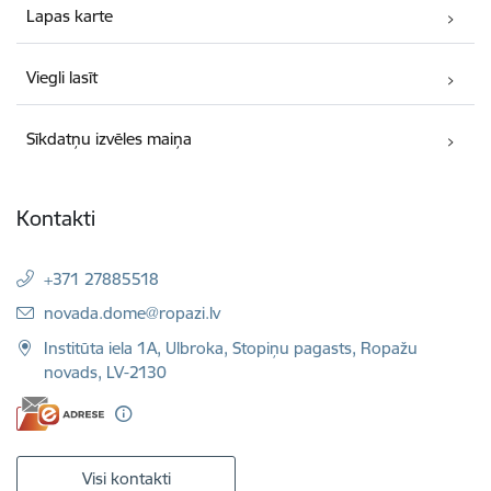
Lapas karte
Viegli lasīt
Sīkdatņu izvēles maiņa
Kontakti
+371 27885518
E-pasts:
novada.dome@ropazi.lv
Institūta iela 1A, Ulbroka, Stopiņu pagasts, Ropažu
novads, LV-2130
Visi kontakti