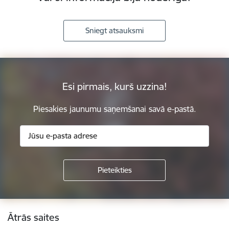
Sniegt atsauksmi
Esi pirmais, kurš uzzina!
Piesakies jaunumu saņemšanai savā e-pastā.
Kājene
Ātrās saites