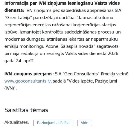
Informācija par IVN ziņojuma iesniegšanu Valsts vides
dienestā:
IVN ziņojums pēc sabiedriskās apspriešanas SIA
"Gren Latvija" paredzētajai darbībai "Jaunas atkritumu
reģenerācijas enerģijas ražošanai koģenerācijas stacijas
izbūve, izmantojot kontrolētu sadedzināšanas procesu un
modernas dūmgāzu attīrīšanas iekārtas ar nepārtrauktu
emisiju monitoringu Aconē, Salaspils novadā" sagatavots
pirmajā redakcijā un iesniegts Valsts vides dienestā 2026.
gada 24. aprīlī.
IVN ziņojums pieejams:
SIA "Geo Consultants" tīmekļa vietnē
www.geoconsultants.lv
, sadaļā "Vides izpēte, Paziņojumi
(IVN)".
Saistītas tēmas
Aktualitātes:
Paziņojumi-attīstība
Vide