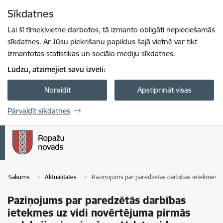
Pāriet uz lapas saturu
Sīkdatnes
Spied
lai meklētu
Enter
Lai šī tīmekļvietne darbotos, tā izmanto obligāti nepieciešamās
sīkdatnes. Ar Jūsu piekrišanu papildus šajā vietnē var tikt
izmantotas statistikas un sociālo mediju sīkdatnes.
Lūdzu, atzīmējiet savu izvēli:
Noraidīt
Apstiprināt visas
Pārvaldīt sīkdatnes
Sākums
Aktualitātes
Paziņojums par paredzētās darbības ietekmes uz
Paziņojums par paredzētās darbības
ietekmes uz vidi novērtējuma pirmās