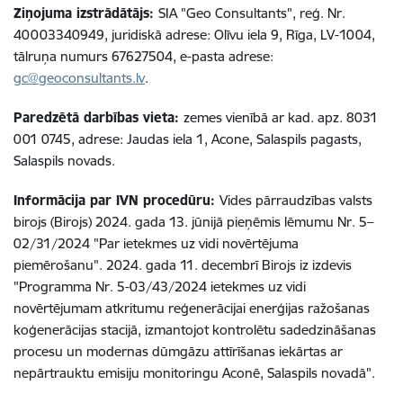
Ziņojuma izstrādātājs:
SIA "Geo Consultants", reģ. Nr.
40003340949, juridiskā adrese: Olīvu iela 9, Rīga, LV-1004,
tālruņa numurs 67627504, e-pasta adrese:
gc@geoconsultants.lv
.
Paredzētā darbības vieta:
zemes vienībā ar kad. apz. 8031
001 0745, adrese: Jaudas iela 1, Acone, Salaspils pagasts,
Salaspils novads.
Informācija par IVN procedūru:
Vides pārraudzības valsts
birojs (Birojs) 2024. gada 13. jūnijā pieņēmis lēmumu Nr. 5–
02/31/2024 "Par ietekmes uz vidi novērtējuma
piemērošanu". 2024. gada 11. decembrī Birojs iz izdevis
"Programma Nr. 5-03/43/2024 ietekmes uz vidi
novērtējumam atkritumu reģenerācijai enerģijas ražošanas
koģenerācijas stacijā, izmantojot kontrolētu sadedzināšanas
procesu un modernas dūmgāzu attīrīšanas iekārtas ar
nepārtrauktu emisiju monitoringu Aconē, Salaspils novadā".